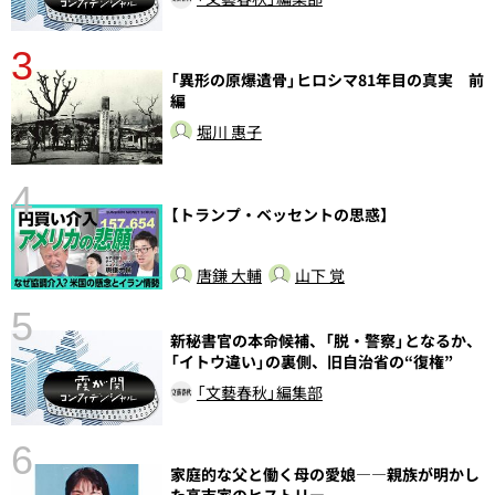
3
さ
「異形の原爆遺骨」ヒロシマ81年目の真実 前
実
編
堀川 惠子
4
【トランプ・ベッセントの思惑】
唐鎌 大輔
山下 覚
5
新秘書官の本命候補、「脱・警察」となるか、
の
「イトウ違い」の裏側、旧自治省の“復権”
「文藝春秋」編集部
6
家庭的な父と働く母の愛娘――親族が明かし
し