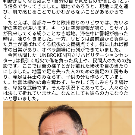
判断が甘くならぬよう「自分の目で見たものを信じる」とい
う信条でやってきました。戦地であろうと、現地に足を運
び、肌で感じることでしかわからないことがあるからで
す。
たとえば、首都キーウと欧州寄りのリビウでは、だいぶ
街の空気が違います。キーウは空襲警報が鳴り、ミサイル
が飛来してくる紛うことなき戦地。滞在中に警報が鳴った
時は、凍り付きました。一方、リビウは最前線から負傷し
た兵士が運ばれてくる銃後の支援拠点です。街に出れば都
市の日常があり、オペラ劇場に行列ができていました。
今回訪問した「UNBROKEN国立リハビリテーションセン
ター」は長引く戦火で傷を負った兵士や、民間人のための施
設です。ここでは街の様子とかけ離れた惨状を目の当たり
にしました。地雷で足を失った人のための義足の工房もあ
り、義足は兵士のみならず、子供の分も作られていまし
た。地雷は標的の命を奪わず、生かして苦しみを与え続け
る、卑劣な武器です。そんな状況下にあっても、人々の心
は決して折れていません。なんとしても彼らの力になりた
いと思いました。