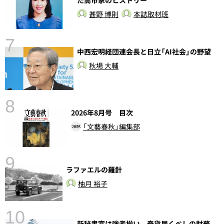
た高市家のヒストリー
甚野 博則
本誌取材班
7
中西宏明経団連会長と日立「AI社会」の野望
秋場 大輔
8
2026年8月号 目次
「文藝春秋」編集部
9
ラファエルの羅針
前
柚月 裕子
10
新秘書官は強者揃い、奇貨居くべしの財務