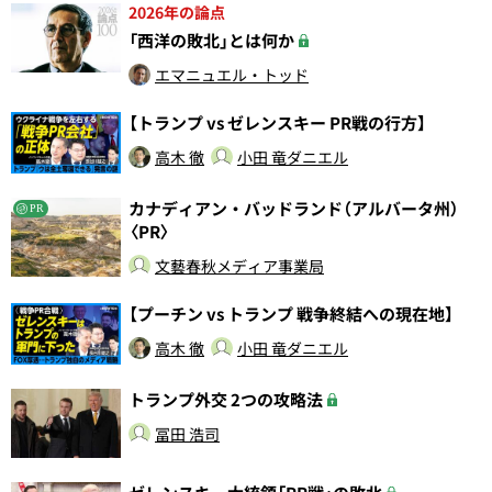
2026年の論点
「西洋の敗北」とは何か
エマニュエル・トッド
【トランプ vs ゼレンスキー PR戦の行方】
高木 徹
小田 竜ダニエル
カナディアン・バッドランド（アルバータ州）
PR
〈PR〉
文藝春秋メディア事業局
【プーチン vs トランプ 戦争終結への現在地】
高木 徹
小田 竜ダニエル
トランプ外交 2つの攻略法
冨田 浩司