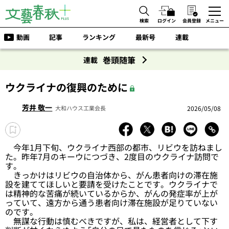
検索
ログイン
会員登録
メニュー
動画
記事
ランキング
最新号
連載
巻頭随筆
連載
ウクライナの復興のために
芳井 敬一
2026/05/08
大和ハウス工業会長
今年1月下旬、ウクライナ西部の都市、リビウを訪ねまし
た。昨年7月のキーウにつづき、2度目のウクライナ訪問で
す。
きっかけはリビウの自治体から、がん患者向けの滞在施
設を建ててほしいと要請を受けたことです。ウクライナで
は精神的な苦痛が続いているからか、がんの発症率が上が
っていて、遠方から通う患者向け滞在施設が足りていない
のです。
無謀な行動は慎むべきですが、私は、経営者として下す