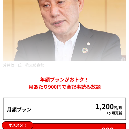
芳井敬一氏 Ⓒ文藝春秋
年額プランがおトク！
月あたり900円で全記事読み放題
1,200
円/月
月額プラン
1ヶ月更新
オススメ！