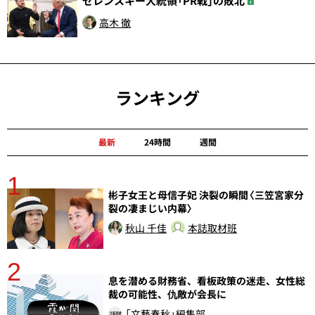
ゼレンスキー大統領「PR戦」の敗北
高木 徹
ランキング
最新
24時間
週間
1
分
彬子女王と母信子妃 決裂の瞬間〈三笠宮家分
裂の凄まじい内幕〉
秋山 千佳
本誌取材班
2
息を潜める財務省、看板政策の迷走、女性総
裁の可能性、仇敵が会長に
「文藝春秋」編集部