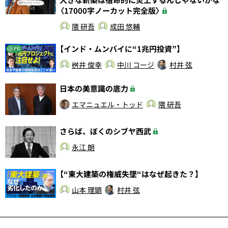
〈17000字ノーカット完全版〉
隈 研吾
成田 悠輔
【インド・ムンバイに“1兆円投資”】
PR
桝井 俊幸
中川 コージ
村井 弦
日本の美意識の底力
エマニュエル・トッド
隈 研吾
さらば、ぼくのシブヤ西武
永江 朗
【“東大建築の権威失墜“はなぜ起きた？】
山本 理顕
村井 弦