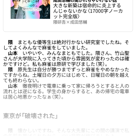
大きな新築は宿命的に炎上する
んじゃないかな〈17000字ノーカ
ット完全版〉
隈研吾×成田悠輔
隈
まともな優等生は絶対行かない研究室でしたね。そ
してよくみんなで麻雀をしていました。
山本
いやいや、みんなまともでした。隈さん、竹山聖
さんが大学院に入ってきた頃から雰囲気が変わったのは確
かですけど。私も麻雀は原研で学びました（笑）。
隈
原先生は自分が勝つまでずっと麻雀をやめなかった
ですからね。土曜日の夕方にはじめて、日曜日の朝を越え
ても終わらない。
山本
徹夜明けで電車に乗って家に帰ろうとすると人の
流れとは逆になる。学生の身からすると、あの帰宅の電車
は居心地悪かったなぁ（笑）。
東京が「破壊された」
隈
懐かしいですね。そんな大先輩にこの間の講演で私
の名前を挙げられたから、つい背筋が伸びましたよ。