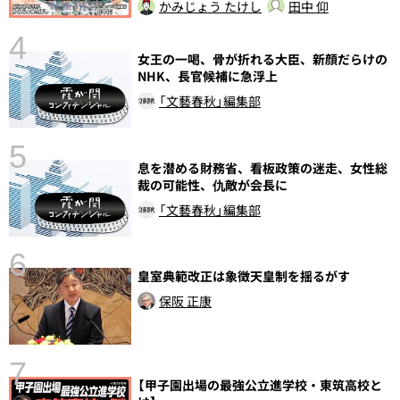
かみじょう たけし
田中 仰
4
女王の一喝、骨が折れる大臣、新顔だらけの
NHK、長官候補に急浮上
「文藝春秋」編集部
5
息を潜める財務省、看板政策の迷走、女性総
裁の可能性、仇敵が会長に
し
「文藝春秋」編集部
6
皇室典範改正は象徴天皇制を揺るがす
保阪 正康
7
【甲子園出場の最強公立進学校・東筑高校と