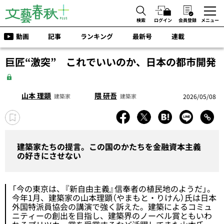
検索
ログイン
会員登録
メニュー
動画
記事
ランキング
最新号
連載
巨匠“激突” これでいいのか、日本の都市開発
山本 理顕
隈 研吾
2026/05/08
建築家
建築家
建築家たちの提言。この国のかたちを金融資本主義
の好きにさせない
「今の東京は、『新自由主義』信奉者の植民地のようだ」。
今年1月、建築家の山本理顕（やまもと・りけん）氏は日本
外国特派員協会の講演で強く訴えた。建築によるコミュ
ニティーの創出を目指し、建築界のノーベル賞ともいわ