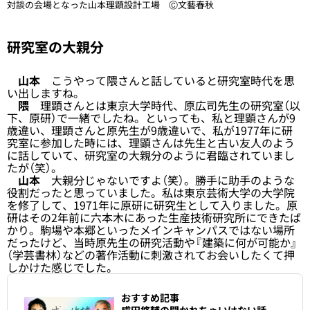
対談の会場となった山本理顕設計工場 Ⓒ文藝春秋
研究室の大親分
山本
こうやって隈さんと話していると研究室時代を思
い出しますね。
隈
理顕さんとは東京大学時代、原広司先生の研究室（以
下、原研）で一緒でしたね。といっても、私と理顕さんが9
歳違い、理顕さんと原先生が9歳違いで、私が1977年に研
究室に参加した時には、理顕さんは先生と古い友人のよう
に話していて、研究室の大親分のように君臨されていまし
たが（笑）。
山本
大親分じゃないですよ（笑）。勝手に助手のような
役割だったと思っていました。私は東京芸術大学の大学院
を修了して、1971年に原研に研究生として入りました。原
研はその2年前に六本木にあった生産技術研究所にできたば
かり。駒場や本郷といったメインキャンパスではない場所
だったけど、当時原先生の研究活動や『建築に何が可能か』
（学芸書林）などの著作活動に刺激されてお会いしたくて押
しかけた感じでした。
おすすめ記事
成田悠輔の聞かれちゃいけない話