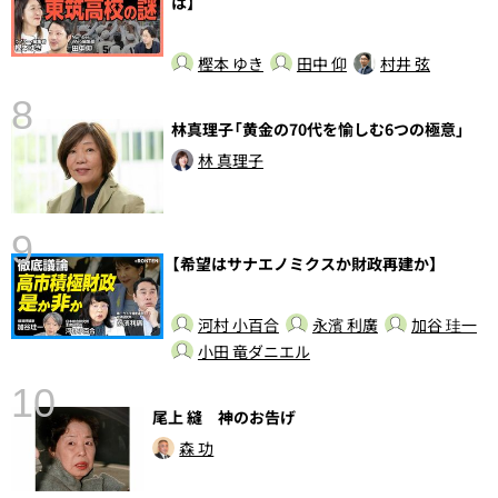
は】
樫本 ゆき
田中 仰
村井 弦
8
林真理子「黄金の70代を愉しむ6つの極意」
前
林 真理子
9
【希望はサナエノミクスか財政再建か】
河村 小百合
永濱 利廣
加谷 珪一
小田 竜ダニエル
10
総
尾上 縫 神のお告げ
森 功