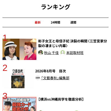
ランキング
最新
24時間
週間
1
分
彬子女王と母信子妃 決裂の瞬間〈三笠宮家分
裂の凄まじい内幕〉
秋山 千佳
本誌取材班
2
2026年8月号 目次
「文藝春秋」編集部
3
【横浜vs沖縄尚学を徹底分析】