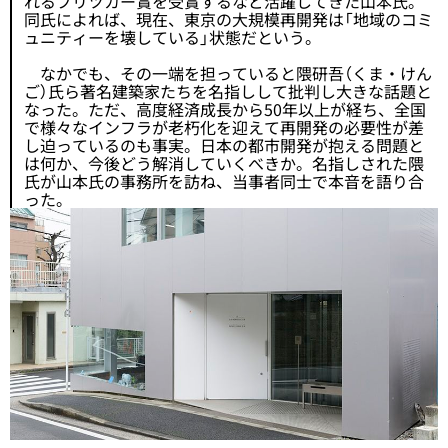
れるプリツカー賞を受賞するなど活躍してきた山本氏。
同氏によれば、現在、東京の大規模再開発は「地域のコミ
ュニティーを壊している」状態だという。
なかでも、その一端を担っていると隈研吾（くま・けん
ご）氏ら著名建築家たちを名指しして批判し大きな話題と
なった。ただ、高度経済成長から50年以上が経ち、全国
で様々なインフラが老朽化を迎えて再開発の必要性が差
し迫っているのも事実。日本の都市開発が抱える問題と
は何か、今後どう解消していくべきか。名指しされた隈
氏が山本氏の事務所を訪ね、当事者同士で本音を語り合
った。