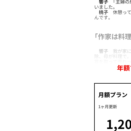
響子
「主婦の
いました。
桃子
休憩って
んです。
「作家は料理
響子
我が家に
除、母が料理で。
賞を取って売れ
年額
月額プラン
1ヶ月更新
1,2