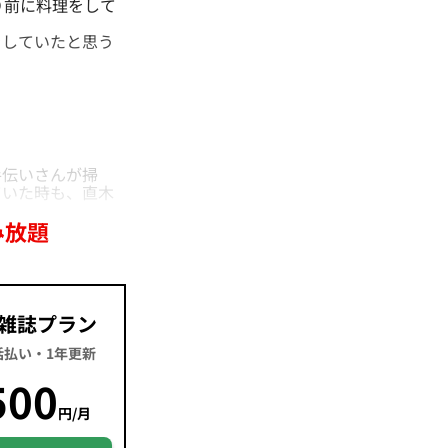
り前に料理をして
していたと思う
伝いさんが掃
ていた時も、直木
み放題
雑誌プラン
一括払い・1年更新
500
円/月