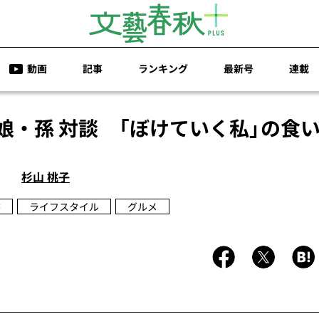
動画
記事
ランキング
最新号
連載
 娘・孫 対談 「ぼけていく私」の食
杉山 桃子
書
ライフスタイル
グルメ