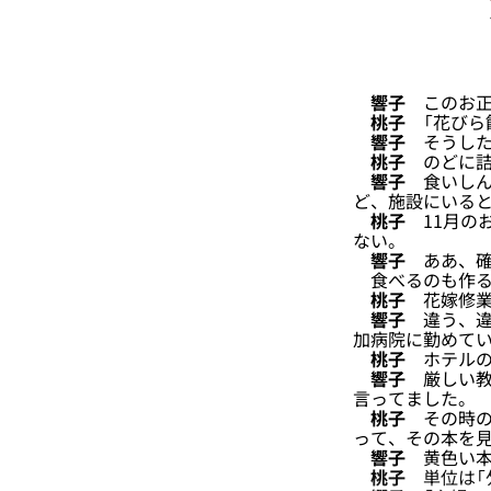
響子
このお正
桃子
「花びら
響子
そうした
桃子
のどに詰
響子
食いしん
ど、施設にいる
桃子
11月の
ない。
響子
ああ、確
食べるのも作る
桃子
花嫁修業
響子
違う、違
加病院に勤めて
桃子
ホテルの
響子
厳しい教
言ってました。
桃子
その時の
って、その本を
響子
黄色い本
桃子
単位は「匁