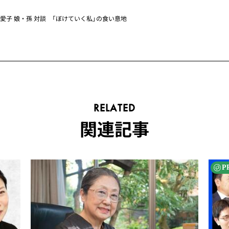
愛子 娘・孫 対談 「ぼけていく私」の食い意地
RELATED
関連記事
P