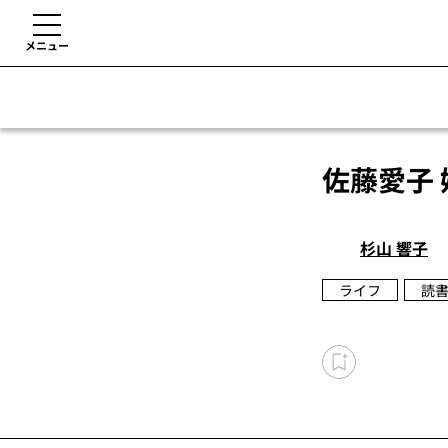
メニュー
佐藤愛子
杉山 響子
ライフ
読