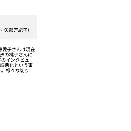
成・矢部万紀子）
藤愛子さんは現在
、孫の桃子さんに
度のインタビュー
調悪化という事
た。様々な切り口