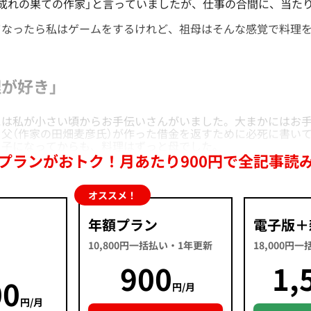
成れの果ての作家」と言っていましたが、仕事の合間に、当た
なったら私はゲームをするけれど、祖母はそんな感覚で料理を
が好き」
は私が小さい頃からお手伝いさんがいました。大まかにはお手
父（作家の田畑麦彦氏）が作った借金を返すために必死に書い
っ子になってからも、料理はずっと母でした。
プランがおトク！月あたり900円で全記事読
オススメ！
年額プラン
電子版＋
10,800円一括払い・1年更新
18,000円
900
1,
00
円/月
円/月