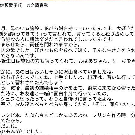
佐藤愛子氏 ©文藝春秋
月、母のいる施設に花びら餅を持っていったんです。大好きだ
餅5個買ってきて！」って言われて、買ってくると独り占めして
ら施設の人に餅はダメだと言われてしまったんです。
まらせたら、責任を問われますから。
坊の母でした。好きなものを食べて逝く、そんな生き方をさせ
とできないんです。
お誕生日は施設の方も祝ってくれて、おばあちゃん、ケーキを
かに。あの日はおいしそうに沢山食べていましたね。
のも好きな人でしたね。上手でしたよ、料理は。習いに行って
として習わされたんでしょ？
う。戦後、最初の結婚相手の所を出て、東京に来てから習った
いた時に、お友達と一緒に面白半分で行っていたの。
シェフに習ったって、わりと自慢げに言ってたよね。
室で、お友達とべちゃべちゃ喋ってたら、「そこ、喋らない」
レシピ本、たぶん今もどこかにあるよね。プリンを作る時、分
見てたから。
だよね。
（もんめ）」でした。