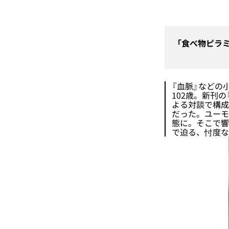
「食べ物ピラ
『血脈』などの
102歳。新刊
よる対談で構成
だった。ユーモ
態に。そこで響
で迫る、忖度な