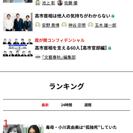
池上 彰
佐藤 優
高市首相は他人の気持ちがわからない
安野 貴博
神谷 宗幣
玉木 雄一郎
霞が関コンフィデンシャル
高市首相を支える60人【高市官邸編】
「文藝春秋」編集部
ランキング
最新
24時間
週間
1
分
毒母・小川真由美は“孤独死”していた