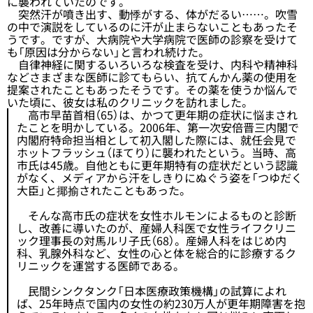
に襲われていたのです。
突然汗が噴き出す、動悸がする、体がだるい……。吹雪
の中で演説をしているのに汗が止まらないこともあったそ
うです。ですが、大病院や大学病院で医師の診察を受けて
も「原因は分からない」と言われ続けた。
自律神経に関するいろいろな検査を受け、内科や精神科
などさまざまな医師に診てもらい、抗てんかん薬の使用を
提案されたこともあったそうです。その薬を使うか悩んで
いた頃に、彼女は私のクリニックを訪れました。
高市早苗首相（65）は、かつて更年期の症状に悩まされ
たことを明かしている。2006年、第一次安倍晋三内閣で
内閣府特命担当相として初入閣した際には、就任会見で
ホットフラッシュ（ほてり）に襲われたという。当時、高
市氏は45歳。自他ともに更年期特有の症状だという認識
がなく、メディアから汗をしきりにぬぐう姿を「つゆだく
大臣」と揶揄されたこともあった。
そんな高市氏の症状を女性ホルモンによるものと診断
し、改善に導いたのが、産婦人科医で女性ライフクリニ
ック理事長の対馬ルリ子氏（68）。産婦人科をはじめ内
科、乳腺外科など、女性の心と体を総合的に診療するク
リニックを運営する医師である。
民間シンクタンク「日本医療政策機構」の試算によれ
ば、25年時点で国内の女性の約230万人が更年期障害を抱