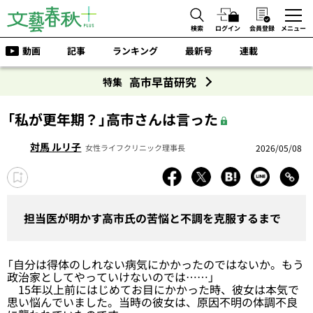
検索
ログイン
会員登録
メニュー
動画
記事
ランキング
最新号
連載
高市早苗研究
特集
「私が更年期？」高市さんは言った
対馬 ルリ子
2026/05/08
女性ライフクリニック理事長
担当医が明かす高市氏の苦悩と不調を克服するまで
「自分は得体のしれない病気にかかったのではないか。もう
政治家としてやっていけないのでは……」
15年以上前にはじめてお目にかかった時、彼女は本気で
思い悩んでいました。当時の彼女は、原因不明の体調不良