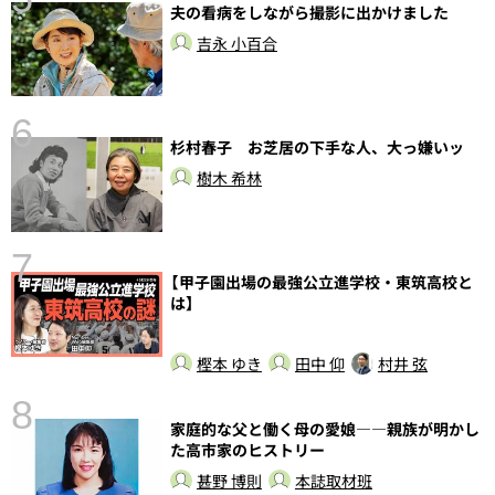
夫の看病をしながら撮影に出かけました
し
吉永 小百合
6
杉村春子 お芝居の下手な人、大っ嫌いッ
樹木 希林
7
【甲子園出場の最強公立進学校・東筑高校と
は】
樫本 ゆき
田中 仰
村井 弦
8
家庭的な父と働く母の愛娘――親族が明かし
前
た高市家のヒストリー
甚野 博則
本誌取材班