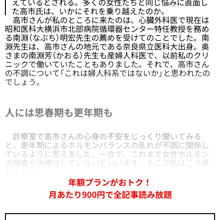
えているとされる。多くの女性たちと同じ悩みに直面し
た高市氏は、いかにそれを乗り越えたのか。
高市さんが私のところに来たのは、心臓外科医で現在は
昭和医科大横浜市北部病院循環器センター特任教授を務め
る南淵（なぶち）明宏先生の薦めを受けてのことでした。南
淵先生は、高市さんの地元である奈良県立医科大出身。奥
さまの南淵芳（かおる）先生も産婦人科医で、以前私のクリ
ニックで働いていたこともありました。それで、高市さん
の不調について「これは婦人科系ではないか」と思われたの
でしょう。
人には思春期も更年期も
診察室で高市さんの心身の不安をじっくり聞いてみる
と、更年期によるホルモンバランスの乱れが不調に関係し
ているように思えました。一方で、これまで女性ホルモン
の検査や治療はしていないといいます。そこで私はこう尋
ねました。
年額プランがおトク！
月あたり900円で全記事読み放題