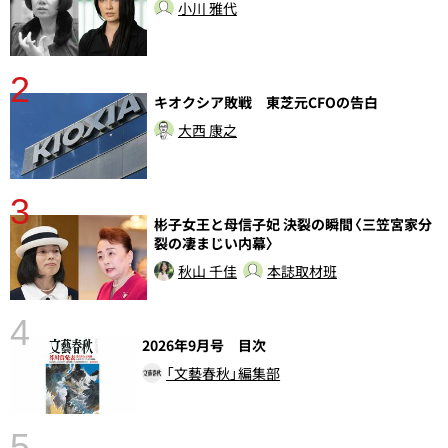
小川 雅代
2
キオクシア敗戦 東芝元CFOの告白
大西 康之
3
彬子女王と母信子妃 決裂の瞬間〈三笠宮家分
裂の凄まじい内幕〉
秋山 千佳
本誌取材班
4
2026年9月号 目次
「文藝春秋」編集部
5