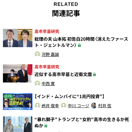
RELATED
関連記事
高市早苗研究
総理の夫 山本拓 初告白20時間〈消えたファース
ト・ジェントルマン〉
河野 嘉誠
高市早苗研究
近似する高市早苗と近衛文麿
中西 寛
【インド・ムンバイに“1兆円投資”】
PR
桝井 俊幸
中川 コージ
村井 弦
“暴れ獅子”トランプと“女豹”高市の生きるか死
ぬか