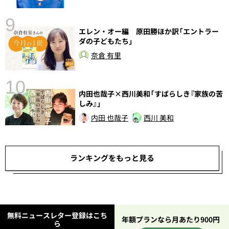
9
エレン・オー編 原田勝ほか訳「エントラー
ダの子どもたち」
奈倉 有里
10
内田也哉子×西川美和「すばらしき『家族の苦
総
しみ』」
内田 也哉子
西川 美和
ランキングをもっと見る
無料ニュースレター登録はこち
年額プランなら月あたり900円
ら