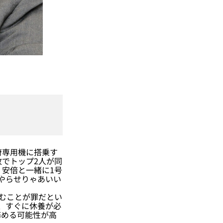
府専用機に搭乗す
故でトップ2人が同
、安倍と一緒に1号
やらせりゃあいい
休むことが罪だとい
、すぐに休養が必
務める可能性が高