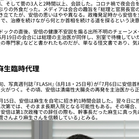
、そして菅の3人と2時間以上、会談した。コロナ禍で夜会合
ぶりの外食だった。メディアは会合の趣旨を「総理と官房長官
き立てたが、安倍の思いはやや異なる。政権発足時から安倍を
とで、治療を続けながら何とか首相を続ける道を探るという決
ドックの直後、安倍の健康不安説を煽る出所不明のチェーンメ
6月19日の会合には総理の主治医が同伴し、別室で待機していた
炎の専門家」などと書かれたものだが、単なる怪文書であり、気
麻生臨時代理
写真週刊誌『FLASH』（8月18・25日号）が「7月6日に安倍
に火がつく。その頃、安倍は潰瘍性大腸炎の再発を主治医から
15日、安倍は麻生を自宅に招き約1時間会談した。翌々日に
果次第では、そのまま長期入院となる可能性もある。その場合
。安倍は第1次政権での辞任の際も、幹事長だった麻生に真っ先
菅さんより麻生さんを信頼している」とみる。