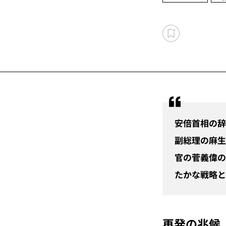
安倍首相の辞
副総理の麻生
官の菅義偉の
たかな戦略と
再発の兆候