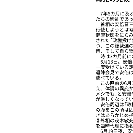
7年8カ月に及ぶ
たちの騒乱であ
首相の安倍晋三は
行使しようとは考
健康状態をにらみ
された「政権投げ
つ、この総裁選
博、そして自ら
時は3カ月前に
6月13日。安倍
一度受けている
退陣会見で安倍は
述べている。
この直前の6月1
え、体調の異変か
メシでも」と安
が厳しくなって
安倍周辺は「政
の腹をこの頃は固
きはあらかじめ
③外相の茂木敏
を臨時代理に指
6月19日夜、安