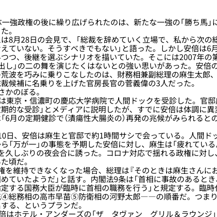
一強政権の後に繰り広げられたのは、新たな一強の「勝ち馬」
った。
8月28日の会見で、「総裁を辞めていく立場で、私から次の
えていない。そうすべきでもない」と語った。しかし安倍は6
つつ、後継を選ぶシナリオを描いていた。そこには2007年の
出し」の二の舞を演じたくはないとの強い思いがあった。安倍
の荒波を巧みに乗りこなしたのは、財務相兼副総理の麻生太郎
総裁候補に名乗りを上げた官房長官の菅義偉の3人だった。
さかのぼる。
は東京・信濃町の慶応大学病院で人間ドックを受診した。官邸
定期的な受診」とメディアに説明したが、すでに安倍は体調に異
「6月の定期健診で（潰瘍性大腸炎の）再発の兆候がみられると
0日、安倍は麻生と官邸で約1時間サシで会っている。人間ド
ら「万が一」の事態を予期した安倍に対し、麻生は「疲れてい
倍を久しぶりの夜会合に誘った。コロナ対応で揺れる政権に対し
いた頃だ。
権を維持できなくなった場合、総理は『そのときは麻生さんにお
めていたようだ」と話す。内閣法9条は「首相に事故のあると
指定する国務大臣が臨時に首相の職務を行う」と規定する。臨時
充④総務相の高市早苗⑤防衛相の河野太郎――の順番だ。つまり
名する、というプランだ。
倍はホテル・アンダーズの「ザ タヴァン グリル＆ラウンジ