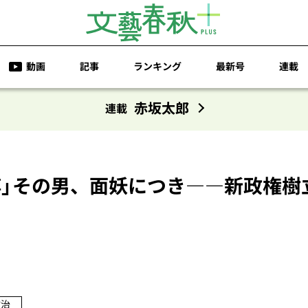
動画
記事
ランキング
最新号
連載
赤坂太郎
連載
博」その男、面妖につき――新政権樹
政治