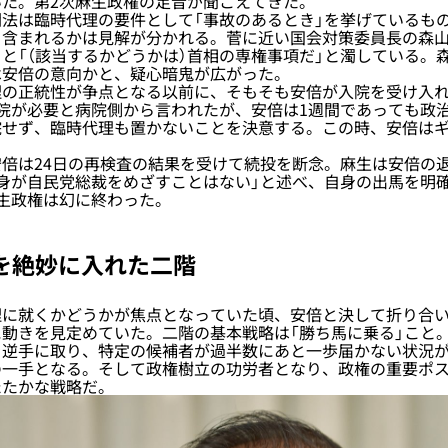
た。第2次麻生政権の足音が聞こえてきた。
法は臨時代理の要件として「事故のあるとき」を挙げているも
も含まれるかは見解が分かれる。菅に近い国会対策委員長の森
と「（該当するかどうかは）首相の専権事項だ」と濁している。
は安倍の意向かと、疑心暗鬼が広がった。
の正統性が争点となる以前に、そもそも安倍が入院を受け入れ
院が必要と病院側から言われたが、安倍は1週間であっても政
院せず、臨時代理も置かないことを決意する。この時、安倍は
。
倍は24日の再検査の結果を受けて続投を断念。麻生は安倍の
身が自民党総裁をめざすことはない」と述べ、自身の出馬を明
生政権は幻に終わった。
を絶妙に入れた二階
に就くかどうかが焦点となっていた頃、安倍と決して折り合い
動きを見定めていた。二階の基本戦略は「勝ち馬に乗る」こと
を逆手に取り、特定の候補者が過半数にあと一歩届かない状況
の一手となる。そして政権樹立の功労者となり、政権の重要ポ
たたかな戦略だ。