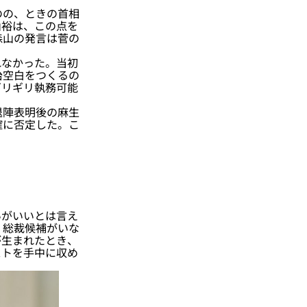
のの、ときの首相
山裕は、この点を
森山の発言は菅の
なかった。当初
治空白をつくるの
ギリギリ執務可能
退陣表明後の麻生
確に否定した。こ
がいいとは言え
。総裁候補がいな
が生まれたとき、
ストを手中に収め