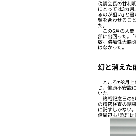
税調会長の甘利明
にとっては3カ月
るのが狙い」と書
顔を合わせるこ
た。
この6月の人間
部に出回った。「
数。潰瘍性大腸
はなかった。
幻と消えた
ところが8月上旬、
じ、健康不安説
いた。
終戦記念日の8月
の精密検査の結
に託すしかない
倍周辺も「総理は