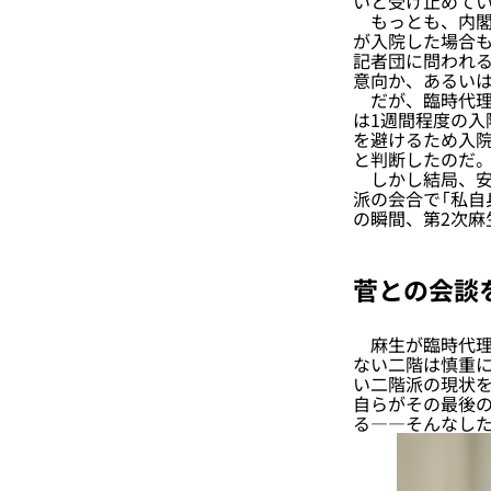
いと受け止めてい
もっとも、内閣
が入院した場合
記者団に問われる
意向か、あるい
だが、臨時代理
は1週間程度の入
を避けるため入
と判断したのだ
しかし結局、安
派の会合で「私自
の瞬間、第2次麻
菅との会談
麻生が臨時代理
ない二階は慎重に
い二階派の現状
自らがその最後
る――そんなし