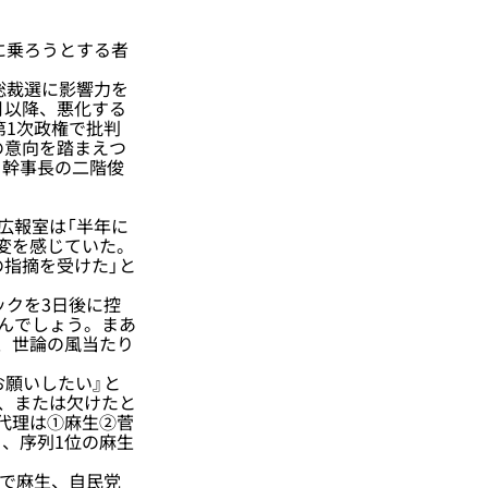
に乗ろうとする者
総裁選に影響力を
月以降、悪化する
第1次政権で批判
の意向を踏まえつ
、幹事長の二階俊
広報室は「半年に
変を感じていた。
の指摘を受けた」と
ックを3日後に控
るんでしょう。まあ
、世論の風当たり
願いしたい』と
き、または欠けたと
代理は①麻生②菅
、序列1位の麻生
」で麻生、自民党