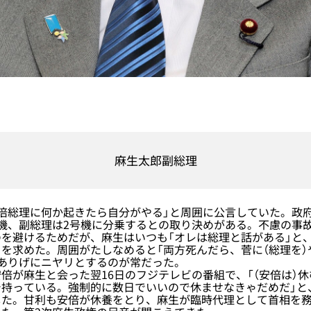
麻生太郎副総理
倍総理に何か起きたら自分がやる」と周囲に公言していた。政
機、副総理は2号機に分乗するとの取り決めがある。不慮の事
を避けるためだが、麻生はいつも「オレは総理と話がある」と
を求めた。周囲がたしなめると「両方死んだら、菅に（総理を）
ありげにニヤリとするのが常だった。
が麻生と会った翌16日のフジテレビの番組で、「（安倍は）
で持っている。強制的に数日でいいので休ませなきゃだめだ」と
した。甘利も安倍が休養をとり、麻生が臨時代理として首相を