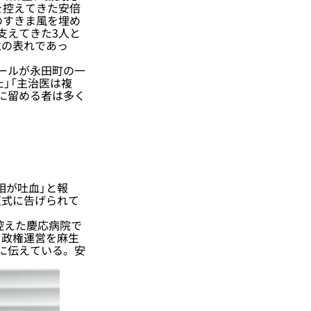
を控えてきた安倍
のすきま風を埋め
支えてきた3人と
意の表れであっ
ールが永田町の一
」「主治医は複
に留める者は多く
首相が吐血」と報
正式に告げられて
控えた慶応病院で
、政権運営を麻生
に伝えている。安