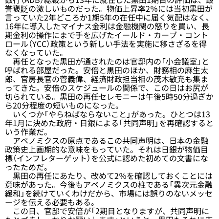
誉褒貶の激しいものだった。物価上昇率2％には当初黒田が
言っていた2年どころか1期5年の在任中に届く気配はなく、
16年に導入したマイナス金利は金融機関の怒りを買い、長
期金利の操作にまで手を広げたイールド・カーブ・コント
ロール（YCC）政策という新しい手法を実施に移さざるを得
なくなっていた。
再任となった黒田が通されたのは官邸内の「小会議室」と
呼ばれる部屋だった。安倍と黒田のほか、財務相の麻生太
郎、官房長官の菅義偉、経済財政担当相の茂木敏充も集ま
ってきた。安倍のスケジュールの関係で、この日はお尻が
切られている。黒田の再任セレモニーは午後5時50分過ぎか
ら20分程度の短いものになった。
いくつか「やらねばならないこと」があった。ひとつは13
年1月に決めた政府・日銀による「共同声明」を再確認すると
いう作業だ。
アベノミクスの原点であるこの共同声明は、日本の金融
政策史上画期的な意味をもっていた。それは日銀が物価目
標（インフレターゲット）を公式に認めた初めての文書にな
ったためだ。
黒田の再任にあたり、改めて2％を確認しておくことには
意味があった。今後もアベノミクスの柱である「異次元金融
緩和」を続けていくわけだから、市場には誤りのないメッセ
ージを伝える必要もある。
この日、官邸で安倍が「2期目となりますが、共同声明に