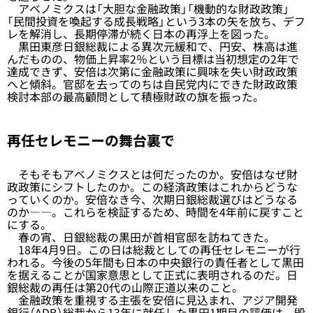
アベノミクスは「大胆な金融政策」「機動的な財政政策」
「民間投資を喚起する成長戦略」という3本の矢を放ち、デフ
レを解消し、長期停滞が続く日本の再浮上を図った。
黒田東彦日銀総裁による異次元緩和で、円安、株高は進
んだものの、物価上昇率2％という目標は当初想定の2年で
達成できず、安倍は次第に金融政策に興味を失い財政政策
へと傾斜。官邸を去ってのちは自民党内にできた財政政策
検討本部の最高顧問として積極財政の旗を振った。
再任セレモニーの舞台裏で
そもそもアベノミクスとは何だったのか。安倍はなぜ財
政政策にシフトしたのか。この経済政策はこれからどうな
っていくのか。安倍なき今、次期日銀総裁選びはどうなる
のか――。これらを検証するため、時間を4年前に戻すこと
にする。
春の宵、日銀総裁の黒田が首相官邸を訪ねてきた。
18年4月9日。この日は総裁としての再任セレモニーが行
われる。今後の5年間も日本の中央銀行の責任者として黒田
を据えることが国家意思として正式に表明されるのだ。日
銀総裁の再任は第20代の山際正道以来のこと。
金融政策を重視する主張を安倍に見込まれ、アジア開発
銀行（ADB）総裁から13年に就任した黒田1期目の評価は、毀