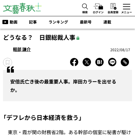
検索
ログイン
会員登録
メニュー
動画
記事
ランキング
最新号
連載
どうなる？ 日銀総裁人事
軽部 謙介
2022/08/17
安倍氏亡き後の最重要人事。岸田カラーを出せる
か。
「デフレから日本経済を救う」
東京・霞が関の財務省2階。ある幹部の個室に秘書が駆け