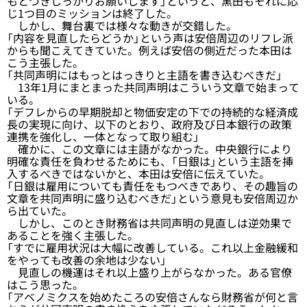
もとづきしっかりお願いします」というと、黒田もそれに応
じ1つ目のミッションは終了した。
しかし、舞台裏では様々な動きが交錯した。
「内容を見直したらどうか」という声は安倍周辺のリフレ派
からも聞こえてきていた。例えば安倍の側近だった本田は
こう主張した。
「共同声明にはもっとはっきりと主語を書き込むべきだ」
13年1月にまとまった共同声明はこういう文章で始まって
いる。
「デフレからの早期脱却と物価安定の下での持続的な経済成
長の実現に向け、以下のとおり、政府及び日本銀行の政策
連携を強化し、一体となって取り組む」
確かに、この文章には主語がなかった。中央銀行により
明確な責任を負わせるためにも、「日銀は」という主語を挿
入するべきではないかと、本田は安倍に伝えていた。
「日銀は雇用についても責任をもつべきであり、その趣旨の
文章を共同声明に盛り込むべきだ」という意見も安倍周辺か
ら出ていた。
しかし、このとき財務省は共同声明の見直しは逆効果で
あることを強く主張した。
「すでに雇用状況は大幅に改善している。これ以上金融緩和
をやっても改善の余地は少ない」
見直しの機運はそれ以上盛り上がらなかった。ある官僚
はこう思った。
「アベノミクスを始めたころの安倍さんなら財務省が何と言