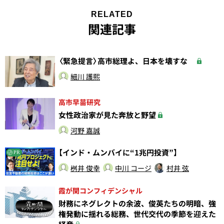
RELATED
関連記事
〈緊急提言〉高市総理よ、日本を壊すな
細川 護熙
高市早苗研究
女性政治家が見た奔放と野望
河野 嘉誠
【インド・ムンバイに“1兆円投資”】
PR
桝井 俊幸
中川 コージ
村井 弦
霞が関コンフィデンシャル
財務にネグレクトの余波、俊英たちの明暗、強
権発動に揺れる総務、世代交代の季節を迎えた