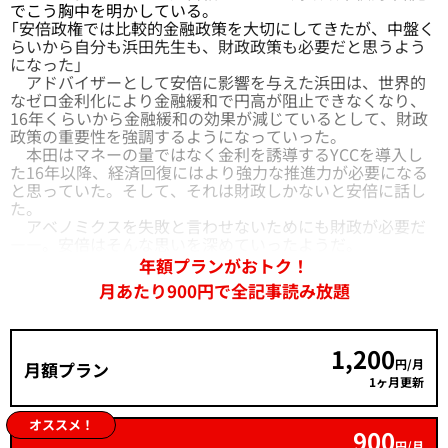
でこう胸中を明かしている。
「安倍政権では比較的金融政策を大切にしてきたが、中盤く
らいから自分も浜田先生も、財政政策も必要だと思うよう
になった」
アドバイザーとして安倍に影響を与えた浜田は、世界的
なゼロ金利化により金融緩和で円高が阻止できなくなり、
16年くらいから金融緩和の効果が減じているとして、財政
政策の重要性を強調するようになっていった。
本田はマネーの量ではなく金利を誘導するYCCを導入し
た16年以降、経済回復にはより強力な推進力が必要になる
と思っていた。そして、それは財政しかないと安倍に話し
た。
アベノミクスを失敗と言わせないためにも財政が必要だ
――。安倍はそんな思いを深めていったようだ。
年額プランがおトク！
月あたり900円で全記事読み放題
1,200
円/月
月額プラン
1ヶ月更新
オススメ！
900
円/月