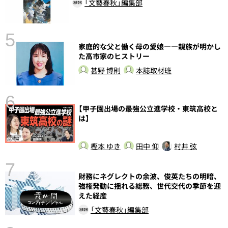
「文藝春秋」編集部
5
家庭的な父と働く母の愛娘――親族が明かし
し
た高市家のヒストリー
甚野 博則
本誌取材班
6
【甲子園出場の最強公立進学校・東筑高校と
は】
樫本 ゆき
田中 仰
村井 弦
7
財務にネグレクトの余波、俊英たちの明暗、
強権発動に揺れる総務、世代交代の季節を迎
えた経産
「文藝春秋」編集部