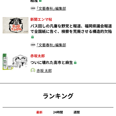
経産
「文藝春秋」編集部
新聞エンマ帖
パス回しの凡庸な野党と報道、福岡県議会報道
で全国紙に告ぐ、検察を荒廃させる構造的欠陥
「文藝春秋」編集部
赤坂太郎
ついに壊れた高市と麻生
赤坂 太郎
ランキング
最新
24時間
週間