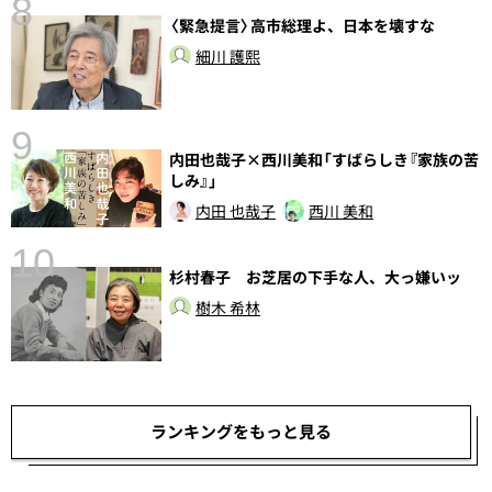
8
〈緊急提言〉高市総理よ、日本を壊すな
前
細川 護熙
9
内田也哉子×西川美和「すばらしき『家族の苦
しみ』」
内田 也哉子
西川 美和
10
杉村春子 お芝居の下手な人、大っ嫌いッ
総
樹木 希林
ランキングをもっと見る