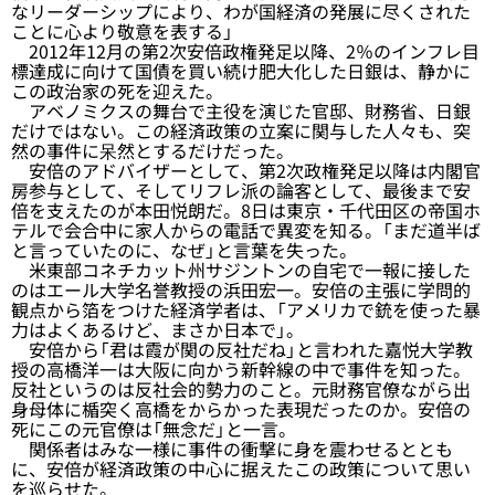
なリーダーシップにより、わが国経済の発展に尽くされた
ことに心より敬意を表する」
2012年12月の第2次安倍政権発足以降、2％のインフレ目
標達成に向けて国債を買い続け肥大化した日銀は、静かに
この政治家の死を迎えた。
アベノミクスの舞台で主役を演じた官邸、財務省、日銀
だけではない。この経済政策の立案に関与した人々も、突
然の事件に呆然とするだけだった。
安倍のアドバイザーとして、第2次政権発足以降は内閣官
房参与として、そしてリフレ派の論客として、最後まで安
倍を支えたのが本田悦朗だ。8日は東京・千代田区の帝国ホ
テルで会合中に家人からの電話で異変を知る。「まだ道半ば
と言っていたのに、なぜ」と言葉を失った。
米東部コネチカット州サジントンの自宅で一報に接した
のはエール大学名誉教授の浜田宏一。安倍の主張に学問的
観点から箔をつけた経済学者は、「アメリカで銃を使った暴
力はよくあるけど、まさか日本で」。
安倍から「君は霞が関の反社だね」と言われた嘉悦大学教
授の高橋洋一は大阪に向かう新幹線の中で事件を知った。
反社というのは反社会的勢力のこと。元財務官僚ながら出
身母体に楯突く高橋をからかった表現だったのか。安倍の
死にこの元官僚は「無念だ」と一言。
関係者はみな一様に事件の衝撃に身を震わせるととも
に、安倍が経済政策の中心に据えたこの政策について思い
を巡らせた。