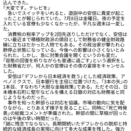
込んできた。
「大変です。テレビを」
急いでスイッチをいれると、遊説中の安倍に異変が起こ
ったことが報じられていた。7月8日は金曜日。夜の予定を
入れている官僚も少なくなかったが、平凡な週末は一変し
た。
消費税の税率アップを2回先送りしただけでなく、安倍は
つい最近まで積極財政派の頭目として財務省の健全財政路
線に立ちはだかった人物でもある。その政治家が撃たれ心
肺停止状態になっている。今後への影響は小さくないとみ
られた。しかし、急に対策会議を開くというのも変だ。
「容態の回復を祈りながらも普通に過ごす」という選択をし
た財務省だが、何人かの官僚はその夜の宴席をキャンセル
した。
安倍は「デフレから日本経済を救う」とした経済政策、ア
ベノミクスで、日本銀行を主役に位置づけた。「3本の矢」の
1本目、すなわち「大胆な金融政策」である。ただその日、日
本橋本石町に堅牢なビルを構える日銀の対応も財務省と同
じようなものだった。
事件を知った幹部らは対応を協議。市場の動向に気を配
りながら、とりあえず様子を見ることに。同時に「死亡時発
表」の総裁コメントが準備された。幹部の間に草稿が回った
のは午後の早い時間だった。
「誠に残念でならない。長期間続いたデフレからの脱却と持
続的な経済成長の実現に向けて多大な成果を残した。強力