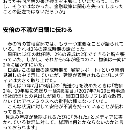
おうが共同声明の書き換えを主張していただろう。しか
し、そうではなかった。金融政策に関心を失ってしまった
ことの証左ではないだろうか」
安倍の不満が日銀に伝わる
春の宵の首相官邸では、もう一つ重要なことが語られて
いる。それは2％の達成時期の話だった。
黒田は13年の就任時、2％の達成は2年でできると胸を張
っていた。しかし、それから5年が経つのに、物価は一向に
2％に届かずにいた。
日銀はこの目標の達成時期を「展望レポート」という経済
見通しの中で示していたが、延期が表明されるたびにメデ
ィアは大きく取り上げた。
例えば17年7月に6度目の「先送り」を決めたときは「物価
2％、19年度に先送り―延期6度目」（2017年7月20日時事通
信社配信）との見出しが躍り、黒田日銀のリフレ的な政策、
ひいてはアベノミクスへの批判の種になっていた。
こんな状況に対して安倍が不満を持っていることが伝わ
ってきた。
「見込み年度が延期されるたびに『外れた』とメディアに書
かれている状況に対して、総理は何とかならないのかと言
っておられます」