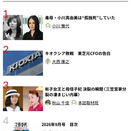
1
分
毒母・小川真由美は“孤独死”していた
小川 雅代
2
キオクシア敗戦 東芝元CFOの告白
大西 康之
3
彬子女王と母信子妃 決裂の瞬間〈三笠宮家分
裂の凄まじい内幕〉
秋山 千佳
本誌取材班
4
2026年9月号 目次