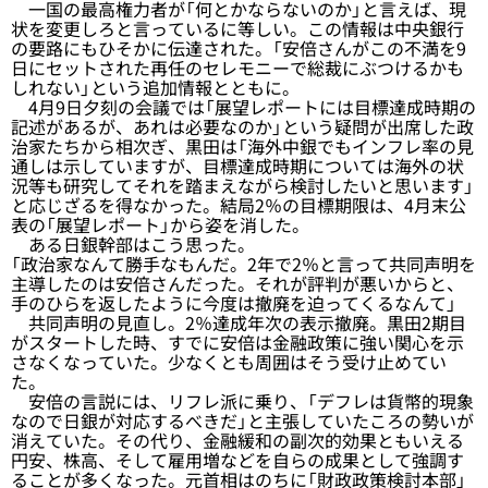
一国の最高権力者が「何とかならないのか」と言えば、現
状を変更しろと言っているに等しい。この情報は中央銀行
の要路にもひそかに伝達された。「安倍さんがこの不満を9
日にセットされた再任のセレモニーで総裁にぶつけるかも
しれない」という追加情報とともに。
4月9日夕刻の会議では「展望レポートには目標達成時期の
記述があるが、あれは必要なのか」という疑問が出席した政
治家たちから相次ぎ、黒田は「海外中銀でもインフレ率の見
通しは示していますが、目標達成時期については海外の状
況等も研究してそれを踏まえながら検討したいと思います」
と応じざるを得なかった。結局2％の目標期限は、4月末公
表の「展望レポート」から姿を消した。
ある日銀幹部はこう思った。
「政治家なんて勝手なもんだ。2年で2％と言って共同声明を
主導したのは安倍さんだった。それが評判が悪いからと、
手のひらを返したように今度は撤廃を迫ってくるなんて」
共同声明の見直し。2％達成年次の表示撤廃。黒田2期目
がスタートした時、すでに安倍は金融政策に強い関心を示
さなくなっていた。少なくとも周囲はそう受け止めてい
た。
安倍の言説には、リフレ派に乗り、「デフレは貨幣的現象
なので日銀が対応するべきだ」と主張していたころの勢いが
消えていた。その代り、金融緩和の副次的効果ともいえる
円安、株高、そして雇用増などを自らの成果として強調す
ることが多くなった。元首相はのちに「財政政策検討本部」