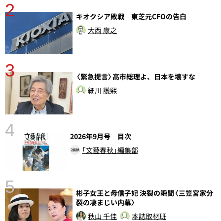
2
分
キオクシア敗戦 東芝元CFOの告白
大西 康之
3
〈緊急提言〉高市総理よ、日本を壊すな
細川 護熙
4
2026年9月号 目次
「文藝春秋」編集部
5
彬子女王と母信子妃 決裂の瞬間〈三笠宮家分
し
裂の凄まじい内幕〉
秋山 千佳
本誌取材班