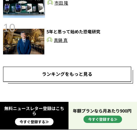
市田 隆
10
5年と思って始めた恐竜研究
総
真鍋 真
ランキングをもっと見る
無料ニュースレター登録はこち
年額プランなら月あたり900円
ら
今すぐ登録する≫
今すぐ登録する≫