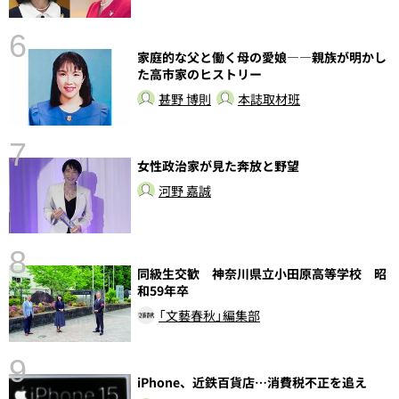
6
家庭的な父と働く母の愛娘――親族が明かし
た高市家のヒストリー
甚野 博則
本誌取材班
7
女性政治家が見た奔放と野望
河野 嘉誠
8
同級生交歓 神奈川県立小田原高等学校 昭
前
和59年卒
「文藝春秋」編集部
9
iPhone、近鉄百貨店…消費税不正を追え