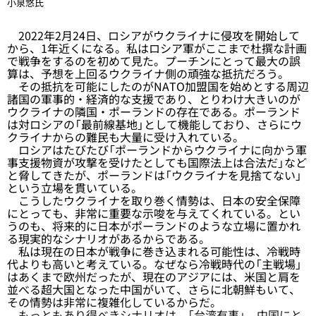
小泉悠氏
2022年2月24日、ロシアがウクライナに侵攻を開始して
から、1年近くになる。私はロシア軍がここまで杜撰な計画
で戦争をするのを初めて見た。プーチンにとって最大の誤
算は、予想を上回るウクライナ側の頑強な抵抗だろう。
その抵抗を可能にしたのがNATO加盟国を始めとする周辺
諸国の軍事的・経済的な支援であり、とりわけ大きいのが
ウクライナの隣国・ポーランドの存在である。ポーランド
は対ロシアの「最前線基地」として機能しており、さらにウ
クライナからの難民も大量に受け入れている。
ロシアはたびたび「ポーランドからウクライナに向かう軍
事支援物資が攻撃を受けたとしても国際法上は合法だ」など
と脅してきたが、ポーランドは「ウクライナを見捨てない」
という立場を貫いている。
こうしたウクライナを取り巻く情勢は、日本の安全保障
にとっても、非常に重要な示唆を与えてくれている。とい
うのも、将来的に日本がポーランドのような立場に置かれ
る現実的なシナリオがあるからである。
私は現在の日本が戦争に巻き込まれる可能性は、冷戦時
代よりも高いと考えている。なぜなら冷戦時代の「主戦場」
はあくまで欧州だったが、現在のアジアには、米国と肩を
並べる超大国となった中国がいて、さらに北朝鮮もいて、
その情勢は非常に複雑化しているからだ。
もっともあり得べきシナリオは、「台湾有事」。中国にと