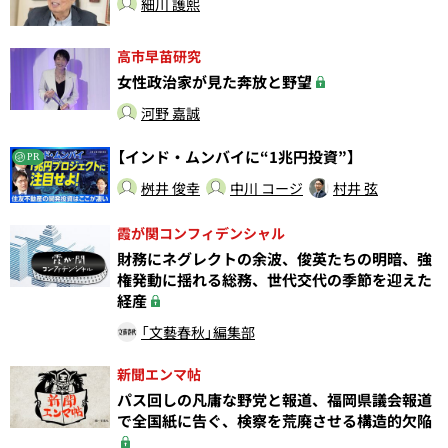
細川 護熙
高市早苗研究
女性政治家が見た奔放と野望
河野 嘉誠
【インド・ムンバイに“1兆円投資”】
PR
桝井 俊幸
中川 コージ
村井 弦
霞が関コンフィデンシャル
財務にネグレクトの余波、俊英たちの明暗、強
権発動に揺れる総務、世代交代の季節を迎えた
経産
「文藝春秋」編集部
新聞エンマ帖
パス回しの凡庸な野党と報道、福岡県議会報道
で全国紙に告ぐ、検察を荒廃させる構造的欠陥