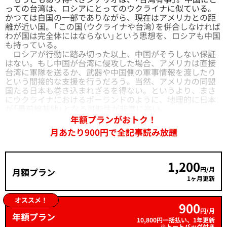
っての台湾は、ロシアにとってのウクライナに似ている。
かつては自国の一部でありながら、現在はアメリカとの距
離が近い国。「この国（ウクライナや台湾）を併合しなければ
わが国は完全体にはならない」という思想を、ロシアも中国
も持っている。
ロシアが行動に踏み切った以上、中国がそうしない保証
はない。もし中国が台湾に侵攻した場合、アメリカは直接
台湾に軍隊を送るか、武器や中国側の軍事情報を渡したり
という間接的な支援を行うだろう。当然、アメリカの同盟
国たる日本も巻き込まれざるを得ない。というより、まさ
にウクライナにおけるポーランドのように、地理的に日本
が「最前線基地」となる可能性が非常に高い。
年額プランがおトク！
月あたり900円で全記事読み放題
1,200
円/月
月額プラン
1ヶ月更新
オススメ！
900
円/月
年額プラン
10,800円一括払い、1年更新
※トートバッグ付き