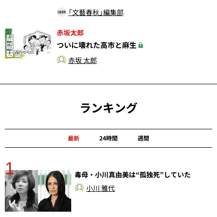
「文藝春秋」編集部
赤坂太郎
ついに壊れた高市と麻生
赤坂 太郎
ランキング
最新
24時間
週間
1
毒母・小川真由美は“孤独死”していた
小川 雅代