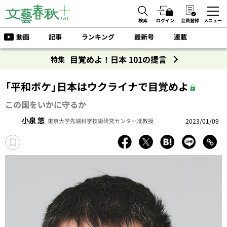
検索
ログイン
会員登録
メニュー
動画
記事
ランキング
最新号
連載
目覚めよ！日本 101の提言
特集
「平和ボケ」日本はウクライナで目覚めよ
この国をいかに守るか
小泉 悠
2023/01/09
東京大学先端科学技術研究センター准教授