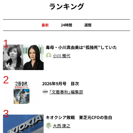
ランキング
最新
24時間
週間
1
分
毒母・小川真由美は“孤独死”していた
小川 雅代
2
2026年9月号 目次
「文藝春秋」編集部
3
キオクシア敗戦 東芝元CFOの告白
大西 康之