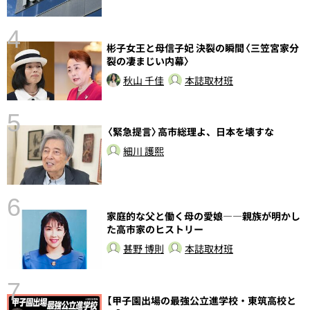
4
彬子女王と母信子妃 決裂の瞬間〈三笠宮家分
裂の凄まじい内幕〉
秋山 千佳
本誌取材班
5
〈緊急提言〉高市総理よ、日本を壊すな
し
細川 護熙
6
家庭的な父と働く母の愛娘――親族が明かし
た高市家のヒストリー
甚野 博則
本誌取材班
7
【甲子園出場の最強公立進学校・東筑高校と