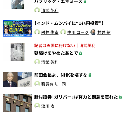
パブリック・エネミーズ
清武 英利
【インド・ムンバイに“1兆円投資”】
PR
桝井 俊幸
中川 コージ
村井 弦
記者は天国に行けない｜清武英利
朝駆けをやめたあとで
清武 英利
前田会長よ、NHKを壊すな
職員有志一同
野村證券「ガリバー」は努力と創意を忘れた
浪川 攻