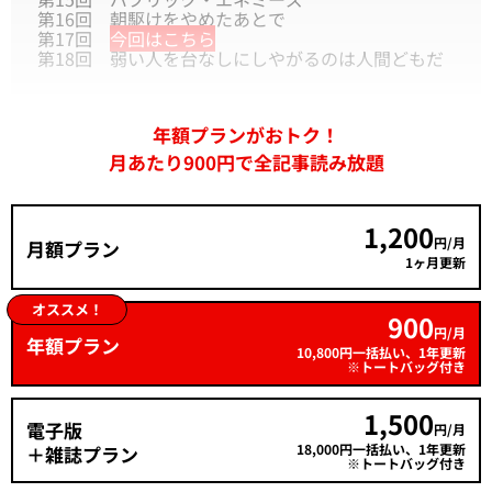
第16回
朝駆けをやめたあとで
第17回
今回はこちら
第18回
弱い人を台なしにしやがるのは人間どもだ
年額プランがおトク！
月あたり900円で全記事読み放題
1,200
円/月
月額プラン
1ヶ月更新
オススメ！
900
円/月
年額プラン
10,800円一括払い、1年更新
※トートバッグ付き
1,500
電子版
円/月
18,000円一括払い、1年更新
＋雑誌プラン
※トートバッグ付き