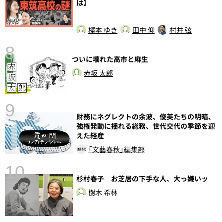
は】
樫本 ゆき
田中 仰
村井 弦
8
ついに壊れた高市と麻生
前
赤坂 太郎
9
財務にネグレクトの余波、俊英たちの明暗、
強権発動に揺れる総務、世代交代の季節を迎
えた経産
「文藝春秋」編集部
10
杉村春子 お芝居の下手な人、大っ嫌いッ
総
樹木 希林