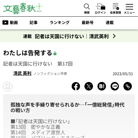
検索
ログイン
会員登録
メニュー
動画
記事
ランキング
最新号
連載
記者は天国に行けない｜清武英利
連載
わたしは告発する
記者は天国に行けない 第17回
清武 英利
2023/05/31
ノンフィクション作家
孤独な声を手繰り寄せられるか─「一億総発信」時代
の戦い方
■「記者は天国に行けない」
第13回
密やかな正義
第14回
メディア渡世人
第15回
パブリック・エネミーズ