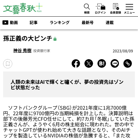
検索
ログイン
会員登録
メニュー
動画
記事
ランキング
最新号
連載
孫正義の大ピンチ
神谷 秀樹
2023/08/09
投資銀行家
人類の未来はAIで輝くと嘯くが、夢の投資先はゾン
ビ状態だった
ソフトバンクグループ（SBG）が2021年度に1兆7000億
円、22年度に9700億円の当期純損を計上した。決算説明は
部下の後藤芳光CFO任せにして、約7カ月「冬眠」していた孫
正義さんが、ようやく6月の株主総会に現われた。世の中で
チャットGPTが使われ始めて大きな話題となり、そのAIチ
ップを製造しているNVIDIAの株価が急騰すると、「また攻