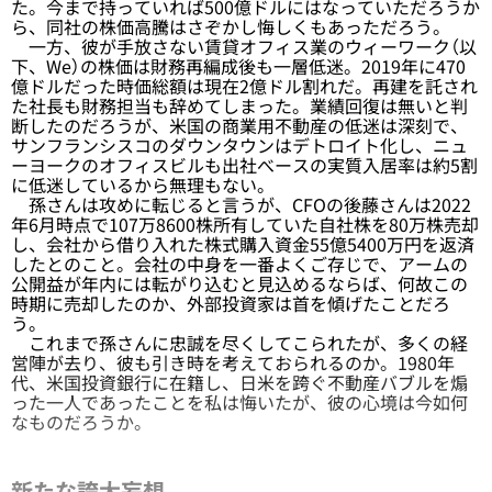
た。今まで持っていれば500億ドルにはなっていただろうか
ら、同社の株価高騰はさぞかし悔しくもあっただろう。
一方、彼が手放さない賃貸オフィス業のウィーワーク（以
下、We）の株価は財務再編成後も一層低迷。2019年に470
億ドルだった時価総額は現在2億ドル割れだ。再建を託され
た社長も財務担当も辞めてしまった。業績回復は無いと判
断したのだろうが、米国の商業用不動産の低迷は深刻で、
サンフランシスコのダウンタウンはデトロイト化し、ニュ
ーヨークのオフィスビルも出社べースの実質入居率は約5割
に低迷しているから無理もない。
孫さんは攻めに転じると言うが、CFOの後藤さんは2022
年6月時点で107万8600株所有していた自社株を80万株売却
し、会社から借り入れた株式購入資金55億5400万円を返済
したとのこと。会社の中身を一番よくご存じで、アームの
公開益が年内には転がり込むと見込めるならば、何故この
時期に売却したのか、外部投資家は首を傾げたことだろ
う。
これまで孫さんに忠誠を尽くしてこられたが、多くの経
営陣が去り、彼も引き時を考えておられるのか。1980年
代、米国投資銀行に在籍し、日米を跨ぐ不動産バブルを煽
った一人であったことを私は悔いたが、彼の心境は今如何
なものだろうか。
新たな誇大妄想