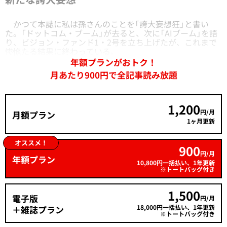
かつて本誌に私は孫さんのことを「誇大妄想狂」と書い
た。「ドットコム・ブーム」が去ると、次に「AIブーム」を語
り、ビジョン・ファンド1・2号を立ち上げたが、これまで
惨憺たる結果に終わっている。
年額プランがおトク！
月あたり900円で全記事読み放題
1,200
円/月
月額プラン
1ヶ月更新
オススメ！
900
円/月
年額プラン
10,800円一括払い、1年更新
※トートバッグ付き
1,500
電子版
円/月
18,000円一括払い、1年更新
＋雑誌プラン
※トートバッグ付き