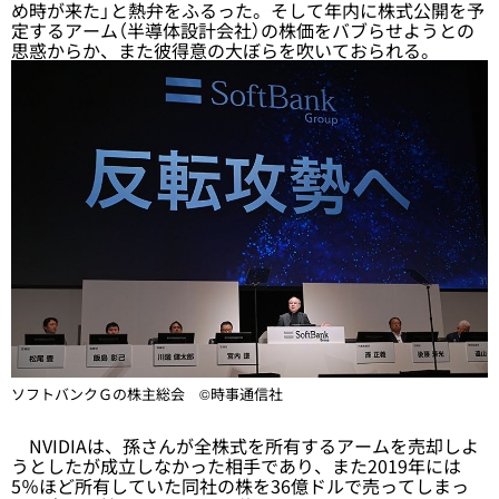
め時が来た」と熱弁をふるった。そして年内に株式公開を予
定するアーム（半導体設計会社）の株価をバブらせようとの
思惑からか、また彼得意の大ぼらを吹いておられる。
ソフトバンクＧの株主総会 ©時事通信社
NVIDIAは、孫さんが全株式を所有するアームを売却しよ
うとしたが成立しなかった相手であり、また2019年には
5％ほど所有していた同社の株を36億ドルで売ってしまっ