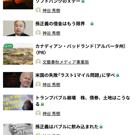
ソフトバンクのＸデー
神谷 秀樹
孫正義の借金はもう限界
神谷 秀樹
カナディアン・バッドランド（アルバータ州）
PR
〈PR〉
文藝春秋メディア事業局
米国の失敗「ラスト1マイル問題」に学べ
神谷 秀樹
トランプバブル崩壊 株、債券、土地はこうな
る
神谷 秀樹
孫正義はバブルに飲み込まれた