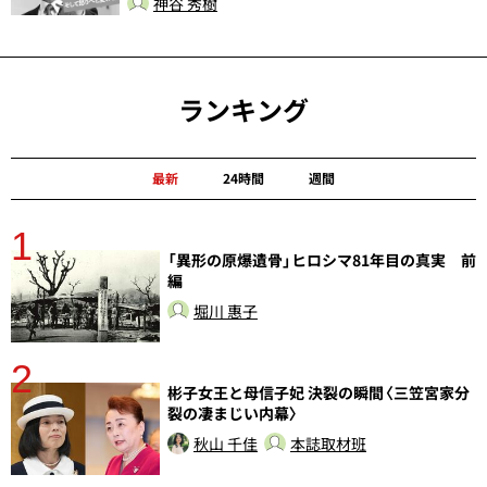
神谷 秀樹
ランキング
最新
24時間
週間
1
分
「異形の原爆遺骨」ヒロシマ81年目の真実 前
編
堀川 惠子
2
彬子女王と母信子妃 決裂の瞬間〈三笠宮家分
裂の凄まじい内幕〉
秋山 千佳
本誌取材班