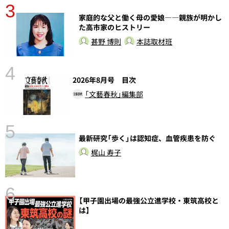
3
さ
家庭的な父と働く母の愛娘――親族が明かし
実
た高市家のヒストリー
甚野 博則
本誌取材班
4
2026年8月号 目次
「文藝春秋」編集部
5
最新研究「歩く」は認知症、血管疾患を防ぐ
の
梶山 寿子
6
【甲子園出場の最強公立進学校・東筑高校と
し
は】