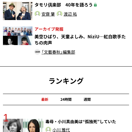
タモリ倶楽部 40年を語ろう
安齋 肇
渡辺 祐
アーカイブ発掘
美空ひばり、天童よしみ、NiziU…紅白歌手た
ちの肉声
「文藝春秋」編集部
ランキング
最新
24時間
週間
1
毒母・小川真由美は“孤独死”していた
小川 雅代