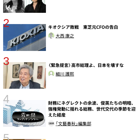
2
キオクシア敗戦 東芝元CFOの告白
大西 康之
3
分
〈緊急提言〉高市総理よ、日本を壊すな
細川 護熙
4
財務にネグレクトの余波、俊英たちの明暗、
強権発動に揺れる総務、世代交代の季節を迎
えた経産
「文藝春秋」編集部
5