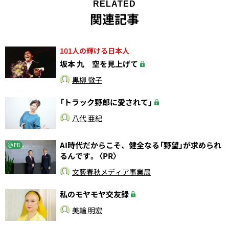
RELATED
関連記事
101人の輝ける日本人
坂本 九 空を見上げて
黒柳 徹子
「トラック野郎に愛されて」
八代 亜紀
AI時代だからこそ、健全なる「野望」が求められ
PR
るんです。〈PR〉
文藝春秋メディア事業局
私のモヤモヤ交友録
美輪 明宏