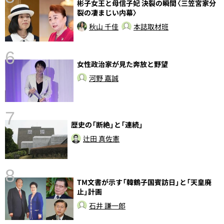
彬子女王と母信子妃 決裂の瞬間〈三笠宮家分
裂の凄まじい内幕〉
秋山 千佳
本誌取材班
6
女性政治家が見た奔放と野望
河野 嘉誠
7
歴史の「断絶」と「連続」
辻田 真佐憲
8
TM文書が示す「韓鶴子国賓訪日」と「天皇廃
し
止」計画
石井 謙一郎