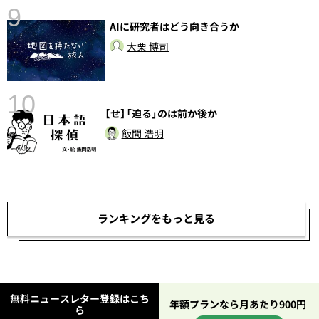
9
AIに研究者はどう向き合うか
大栗 博司
10
【せ】「迫る」のは前か後か
飯間 浩明
ランキングをもっと見る
無料ニュースレター登録はこち
年額プランなら月あたり900円
ら