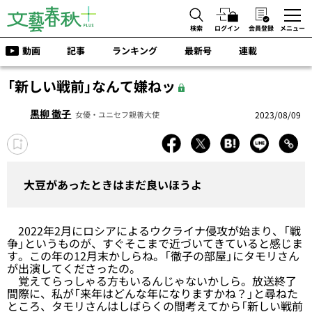
検索
ログイン
会員登録
メニュー
動画
記事
ランキング
最新号
連載
「新しい戦前」なんて嫌ねッ
黒柳 徹子
2023/08/09
女優・ユニセフ親善大使
大豆があったときはまだ良いほうよ
2022年2月にロシアによるウクライナ侵攻が始まり、「戦
争」というものが、すぐそこまで近づいてきていると感じま
す。この年の12月末かしらね。「徹子の部屋」にタモリさん
が出演してくださったの。
覚えてらっしゃる方もいるんじゃないかしら。放送終了
間際に、私が「来年はどんな年になりますかね？」と尋ねた
ところ、タモリさんはしばらくの間考えてから「新しい戦前