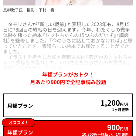
黒柳徹子氏 撮影：下村一喜
タモリさんが「新しい戦前」と表現した2023年も、8月15
日に78回目の終戦の日を迎えます。今年、わたくしの戦争
体験を綴った絵本『トットちゃんの15つぶのだいず』（講談
社）を監修しました。「今のうちに話しておかなければ」と思
っていたことを、素晴らしい絵本でお届けすることができ
ました。
イラストを担当した松本春野さんは『窓ぎわのトットちゃ
ん』で挿絵をお借りした、いわさきちひろさんのお孫さん。
素敵なご縁を感じています。
年額プランがおトク！
月あたり900円で全記事読み放題
1,200
円/月
月額プラン
1ヶ月更新
オススメ！
900
円/月
年額プラン
10,800円一括払い、1年更新