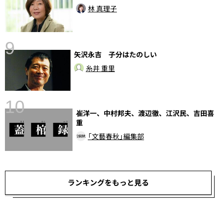
林 真理子
9
矢沢永吉 子分はたのしい
糸井 重里
10
崔洋一、中村邦夫、渡辺徹、江沢民、吉田喜
重
「文藝春秋」編集部
ランキングをもっと見る