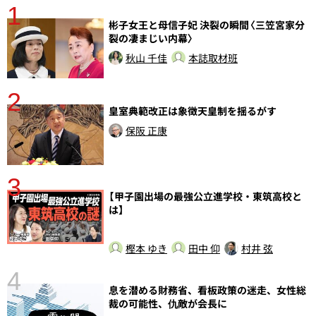
1
分
彬子女王と母信子妃 決裂の瞬間〈三笠宮家分
裂の凄まじい内幕〉
秋山 千佳
本誌取材班
2
皇室典範改正は象徴天皇制を揺るがす
保阪 正康
3
【甲子園出場の最強公立進学校・東筑高校と
は】
樫本 ゆき
田中 仰
村井 弦
4
さ
息を潜める財務省、看板政策の迷走、女性総
実
裁の可能性、仇敵が会長に