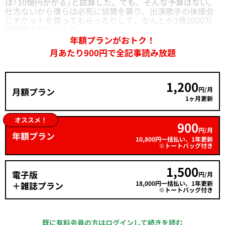
は「10億円かかる」と試算した。でも、そんな予算はない。
仕方ないから僕らは必死に協賛を募り、出演歌手の後援会
にチケットを買ってもらったりして、なんとか1億2000万
円程度で収めたんだ。
年額プランがおトク！
月あたり900円で全記事読み放題
1,200
円/月
月額プラン
1ヶ月更新
オススメ！
900
円/月
年額プラン
10,800円一括払い、1年更新
※トートバッグ付き
1,500
電子版
円/月
18,000円一括払い、1年更新
＋雑誌プラン
※トートバッグ付き
既に有料会員の方はログインして続きを読む