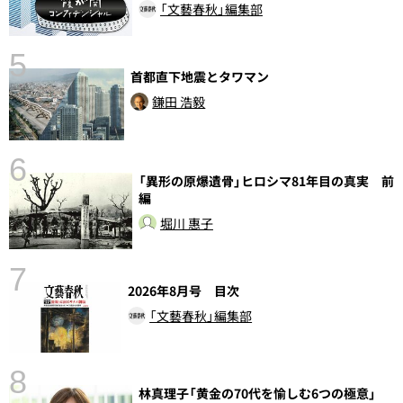
「文藝春秋」編集部
5
首都直下地震とタワマン
鎌田 浩毅
6
し
「異形の原爆遺骨」ヒロシマ81年目の真実 前
編
堀川 惠子
7
2026年8月号 目次
「文藝春秋」編集部
8
林真理子「黄金の70代を愉しむ6つの極意」
前