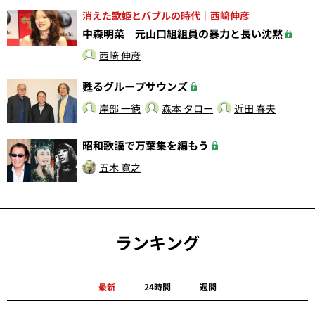
消えた歌姫とバブルの時代｜西﨑伸彦
中森明菜 元山口組組員の暴力と長い沈黙
西﨑 伸彦
甦るグループサウンズ
岸部 一徳
森本 タロー
近田 春夫
昭和歌謡で万葉集を編もう
五木 寛之
ランキング
最新
24時間
週間