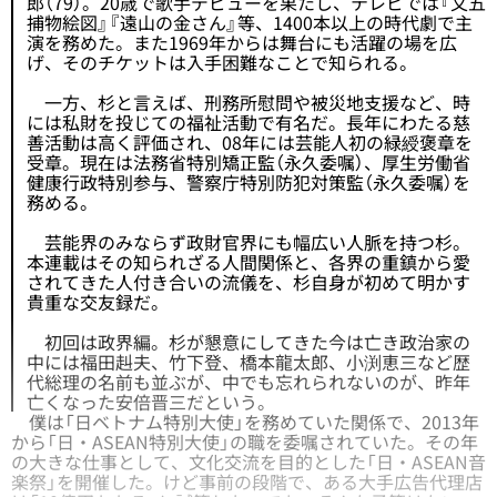
郎（79）。20歳で歌手デビューを果たし、テレビでは『文五
捕物絵図』『遠山の金さん』等、1400本以上の時代劇で主
演を務めた。また1969年からは舞台にも活躍の場を広
げ、そのチケットは入手困難なことで知られる。
一方、杉と言えば、刑務所慰問や被災地支援など、時
には私財を投じての福祉活動で有名だ。長年にわたる慈
善活動は高く評価され、08年には芸能人初の緑綬褒章を
受章。現在は法務省特別矯正監（永久委嘱）、厚生労働省
健康行政特別参与、警察庁特別防犯対策監（永久委嘱）を
務める。
芸能界のみならず政財官界にも幅広い人脈を持つ杉。
本連載はその知られざる人間関係と、各界の重鎮から愛
されてきた人付き合いの流儀を、杉自身が初めて明かす
貴重な交友録だ。
初回は政界編。杉が懇意にしてきた今は亡き政治家の
中には福田赳夫、竹下登、橋本龍太郎、小渕恵三など歴
代総理の名前も並ぶが、中でも忘れられないのが、昨年
亡くなった安倍晋三だという。
僕は「日ベトナム特別大使」を務めていた関係で、2013年
から「日・ASEAN特別大使」の職を委嘱されていた。その年
の大きな仕事として、文化交流を目的とした「日・ASEAN音
楽祭」を開催した。けど事前の段階で、ある大手広告代理店