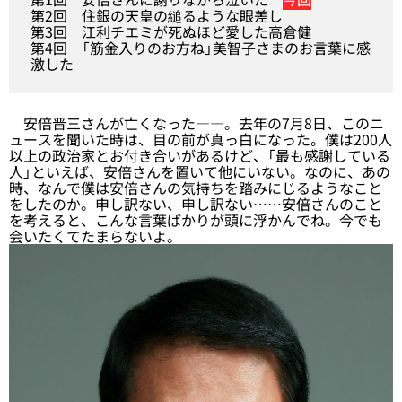
第2回
住銀の天皇の縋るような眼差し
第3回
江利チエミが死ぬほど愛した高倉健
第4回
「筋金入りのお方ね」美智子さまのお言葉に感
激した
安倍晋三さんが亡くなった――。去年の7月8日、このニ
ュースを聞いた時は、目の前が真っ白になった。僕は200人
以上の政治家とお付き合いがあるけど、「最も感謝している
人」といえば、安倍さんを置いて他にいない。なのに、あの
時、なんで僕は安倍さんの気持ちを踏みにじるようなこと
をしたのか。申し訳ない、申し訳ない……安倍さんのこと
を考えると、こんな言葉ばかりが頭に浮かんでね。今でも
会いたくてたまらないよ。