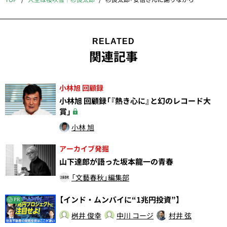
RELATED
関連記事
小林旭 回顧録
小林旭 回顧録「『熱き心に』と幻のレコード大
賞」
小林 旭
アーカイブ発掘
山下達郎が語った坂本龍一の青春
「文藝春秋」編集部
【インド・ムンバイに“1兆円投資”】
PR
桝井 俊幸
中川 コージ
村井 弦