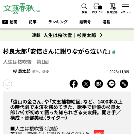
検索
ログイン
会員登録
メニュー
動画
記事
ランキング
最新号
連載
人生は桜吹雪｜杉良太郎
連載
杉良太郎「安倍さんに謝りながら泣いた」
人生は桜吹雪 第1回
杉 良太郎
2023/11/09
歌手、俳優
「遠山の金さん」や「文五捕物絵図」など、1400本以上
の時代劇で主演を務めてきた、歌手で俳優の杉良太
郎（79）が初めて語った知られざる交友録。聞き手／
構成・音部美穂（ライター）
■人生は桜吹雪〈完結〉
第1回
安倍さんに謝りながら泣いた
今回