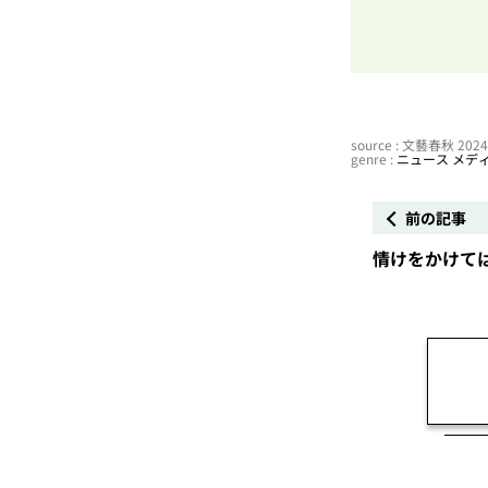
source : 文藝春秋 20
genre :
ニュース
メデ
前の記事
情けをかけて