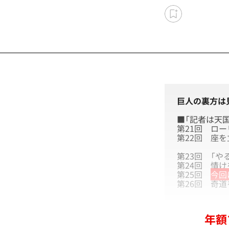
巨人の裏方は
■「記者は天
第21回
ロー
第22回
座を
第23回
「や
第24回
情け
第25回
今回
第26回
奇道
年額