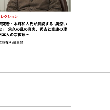
セレクション
研究者・本郷和人氏が解説する「奥深い
史」 承久の乱の真実、秀吉と家康の凄
日本人の宗教観…
文藝春秋」編集部