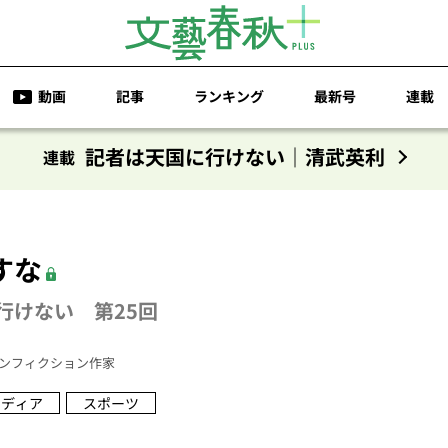
動画
記事
ランキング
最新号
連載
記者は天国に行けない｜清武英利
連載
すな
行けない 第25回
ンフィクション作家
メディア
スポーツ