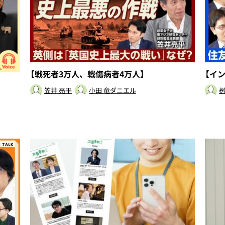
【戦死者3万人、戦傷病者4万人】
【イ
笠井 亮平
小田 竜ダニエル
桝