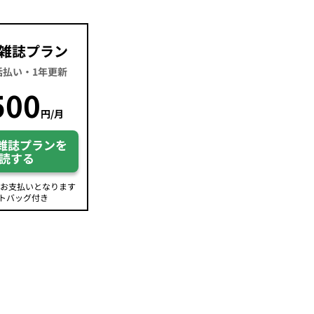
雑誌プラン
一括払い・1年更新
500
円/月
雑誌プランを
読する
のお支払いとなります
トバッグ付き