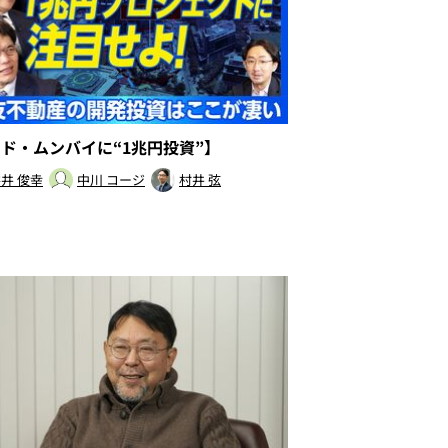
ンド・ムンバイに“1兆円投資”】
井 俊幸
中川 コージ
村井 弦