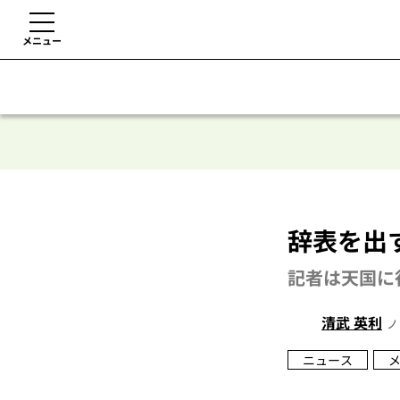
メニュー
辞表を出
記者は天国に
清武 英利
ノ
ニュース