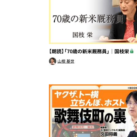
【朗読】「70歳の新米厩務員」｜国枝栄
山根 基世