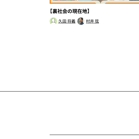
【裏社会の現在地】
久田 将義
村井 弦