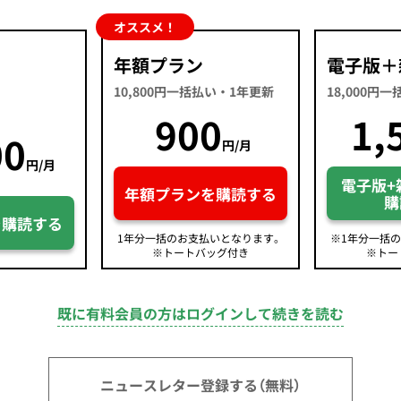
オススメ！
年額プラン
電子版＋
10,800円一括払い・1年更新
18,000円
900
1,
00
円/月
円/月
電子版+
年額プランを購読する
購
を購読する
1年分一括のお支払いとなります。
※1年分一括
※トートバッグ付き
※トー
既に有料会員の方はログインして続きを読む
ニュースレター登録する（無料）