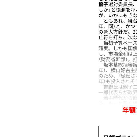
優子
選対委員長
しか」と憶測を呼
が、いかにもき
ともあれ、舞台
年、同）と、かつ
の骨太方針だ。2
止符を打ち、次
当初予算ベース
確実。しかも国債
し、市場金利は上
（財務省幹部）。
坂本基
総括審議
年）、
横山好古
主
のため、「緻密さ
年）も投入されそ
吉野氏は親子二
一郎
代表らが政界
若手時代から直
る。もっと脇を
年額