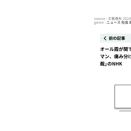
source : 文藝春秋 20
genre :
ニュース
社会
前の記事
オール霞が関
マン、痛み分
裁」のNHK