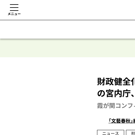
メニュー
財政健全
の宮内庁
霞が関コンフ
「文藝春秋」
ニュース