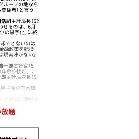
グループの地なら
派関係者）と言う
川浩嗣
主計局長（62
わせるのは、6月
ス）の黒字化」に終
却できないのは
に金融政策を転換
ば現実味がない」
い。
浩一郎
主計官（8
1年余り後だ。こ
一郎
主計局次長（5
民民主党の
玉木雄
。
ィア対応に隙があ
み放題