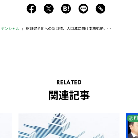
ィデンシャル
財政健全化への新目標、人口減に向け本格始動、新体制の宮内庁、愚痴る首相側近
RELATED
関連記事
P