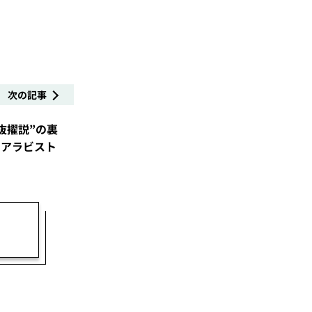
次の記事
抜擢説”の裏
のアラビスト