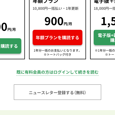
年額プラン
電子版＋
10,800円一括払い・1年更新
18,000円
900
1,
00
円/月
円/月
電子版+
年額プランを購読する
購
を購読する
1年分一括のお支払いとなります。
※1年分一括
※トートバッグ付き
※トー
既に有料会員の方はログインして続きを読む
ニュースレター登録する（無料）