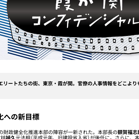
エリートたちの街、東京・霞が関。官僚の人事情報をどこより
化への新目標
の財政健全化推進本部の陣容が一新された。本部長の
額賀福志
古川禎久
元法相（平成元年、旧建設省入省）が後任に。さらに、