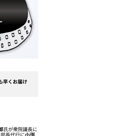
も早くお届け
郎
氏が衆院議長に
本部長代行に
小渕