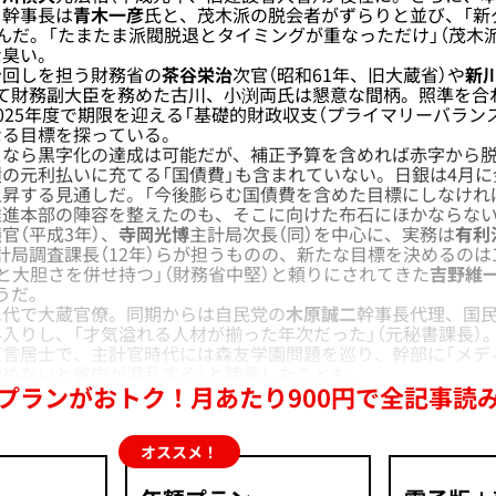
、幹事長は
青木一彦
氏と、茂木派の脱会者がずらりと並び、「新
んだ。「たまたま派閥脱退とタイミングが重なっただけ」（茂木
な臭い。
回しを担う財務省の
茶谷栄治
次官（昭和61年、旧大蔵省）や
新
て財務副大臣を務めた古川、小渕両氏は懇意な間柄。照準を合
025年度で期限を迎える「基礎的財政収支（プライマリーバラン
なる目標を探っている。
なら黒字化の達成は可能だが、補正予算を含めれば赤字から脱
の元利払いに充てる「国債費」も含まれていない。日銀は4月
昇する見通しだ。「今後膨らむ国債費を含めた目標にしなけれ
推進本部の陣容を整えたのも、そこに向けた布石にほかならな
官（平成3年）、
寺岡光博
主計局次長（同）を中心に、実務は
有利
計局調査課長（12年）らが担うものの、新たな目標を決めるのは
と大胆さを併せ持つ」（財務省中堅）と頼りにされてきた
吉野維
うだ。
代で大蔵官僚。同期からは自民党の
木原誠二
幹事長代理、国
入りし、「才気溢れる人材が揃った年次だった」（元秘書課長）
言居士で、主計官時代には森友学園問題を巡り、幹部に「メデ
締めないと省内が混乱する」と諫言したことも。
プランがおトク！月あたり900円で全記事読
オススメ！