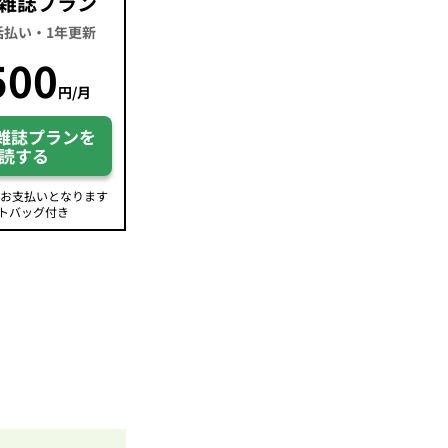
雑誌プラン
一括払い・1年更新
500
円/月
雑誌プランを
読する
のお支払いとなります
トバッグ付き