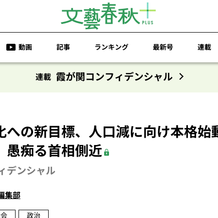
動画
記事
ランキング
最新号
連載
霞が関コンフィデンシャル
連載
化への新目標、人口減に向け本格始
、愚痴る首相側近
ィデンシャル
編集部
社会
政治