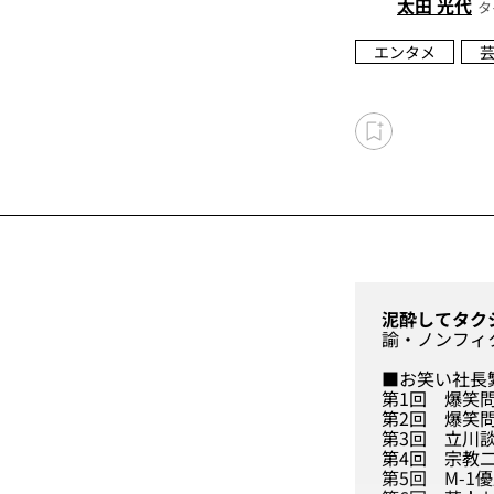
太田 光代
タ
エンタメ
泥酔してタク
諭・ノンフィ
■お笑い社長
第1回
爆笑
第2回
爆笑問
第3回
立川談
第4回
宗教
第5回
M-1