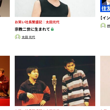
【イ
お笑い社長繁盛記｜太田光代
桝
宗教二世に生まれて
太田 光代