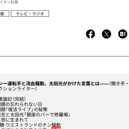
イタン社長
芸能
テレビ・ラジオ
シー運転手と流血騒動。太田光がかけた言葉とは——
（聞き手
クションライター）
繁盛記〈完結〉
問題の忘れられない日
題「復活ライブ」の秘策
志と太田光「銀座のバーで修羅場」
二世に生まれて
優勝 ウエストランドのチン騒動