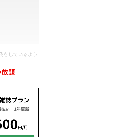
我をしているよう
み放題
雑誌プラン
一括払い・1年更新
500
円/月