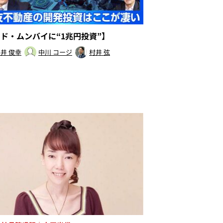
ンド・ムンバイに“1兆円投資”】
井 俊幸
中川 コージ
村井 弦