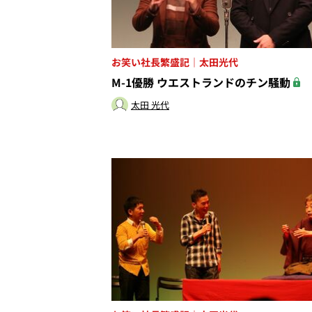
お笑い社長繁盛記｜太田光代
M-1優勝 ウエストランドのチン騒動
太田 光代