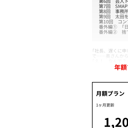
第6回
芸人ト
第7回
SMA
第8回
事務
第9回
太田
第10回
コン
番外編①
「
番外編②
捨
「社長、遅くに
で……奥さんから
「え！ なんで？
年額
月額プラン
1ヶ月更新
1,2