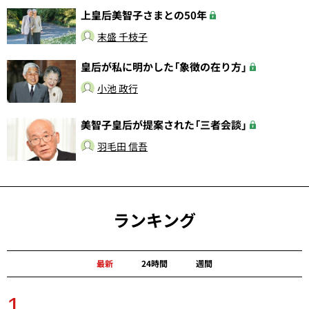
上皇后美智子さまとの50年
末盛 千枝子
皇后が私に明かした「象徴の在り方」
小池 政行
美智子皇后が提案された「三者会談」
羽毛田 信吾
ランキング
最新
24時間
週間
1