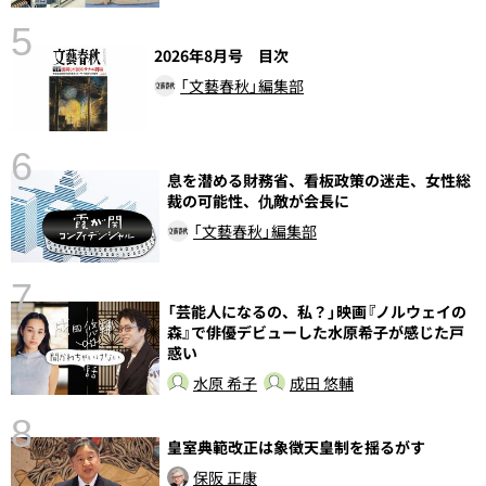
5
2026年8月号 目次
「文藝春秋」編集部
6
息を潜める財務省、看板政策の迷走、女性総
し
裁の可能性、仇敵が会長に
「文藝春秋」編集部
7
「芸能人になるの、私？」映画『ノルウェイの
森』で俳優デビューした水原希子が感じた戸
惑い
水原 希子
成田 悠輔
8
皇室典範改正は象徴天皇制を揺るがす
前
保阪 正康