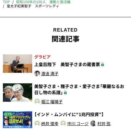
TOP
昭和100年の100人 激動と復活編
皇太子妃美智子 スポーツレディ
RELATED
関連記事
グラビア
上皇后陛下 美智子さまの蔵書票
渡邊 満子
美智子さま・雅子さま・愛子さま「華麗なるお
召し物の系譜」
堀江 瑠璃子
【インド・ムンバイに“1兆円投資”】
PR
桝井 俊幸
中川 コージ
村井 弦