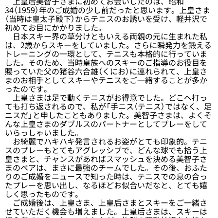
上皇后美智子さまに初めてお会いしたのは、昭和
34（1959）年のご成婚の少し前だったと思います。上皇さま
（当時は皇太子殿下）からテニスのお誘いを受け、軽井沢で
初めてお目にかかりました。
日本スキー界の草分けともいえる両親の元に生まれた私
は、2歳からスキーをしていました。さらに瞬発力を鍛える
トレーニングの一環として、テニスも本格的に行っていま
した。そのため、当時皇族へのスキーのご指導のお役目を
賜っていた父の猪谷六合雄（くにお）に連れられて、上皇さ
まのお相手としてスキーやテニスをご一緒することが多か
ったのです。
上皇さまは足で動くテニスがお得意でした。どこへ打っ
ても打ち返されるので、私が「手ニス（テニス）ではなく、足
ニスだ」と申したこともありました。美智子さまは、よくそ
んな上皇さまのダブルスのパートナーとしてプレーをして
いらっしゃいました。
お綺麗でハキハキ発言されるお姿がとても印象的。テニ
スのプレーもとてもアグレッシブで、どんな球でも拾う上
皇さまと、チャンスがあればスマッシュを決める美智子さ
まのペアは、まさに最強のチームでした。その後、おふた
りのご成婚をニュースで知った時は、テニスでの息の合っ
たプレーを思い出し、なるほどお似合いだなと、とても嬉
しく思ったものです。
ご成婚後は、上皇さま、上皇后さまとスキーをご一緒さ
せていただく機会も増えました。上皇后さまは、スキーは