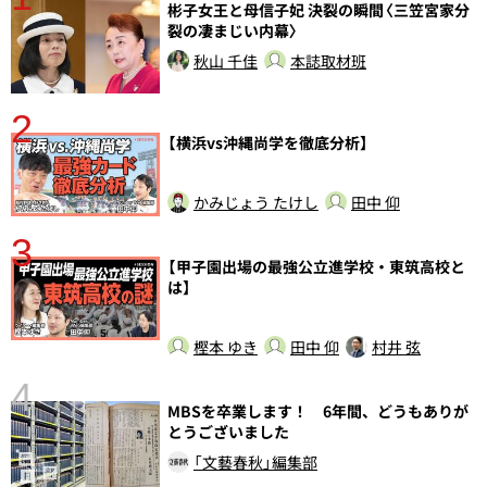
分
彬子女王と母信子妃 決裂の瞬間〈三笠宮家分
裂の凄まじい内幕〉
秋山 千佳
本誌取材班
2
【横浜vs沖縄尚学を徹底分析】
かみじょう たけし
田中 仰
3
【甲子園出場の最強公立進学校・東筑高校と
は】
樫本 ゆき
田中 仰
村井 弦
4
さ
MBSを卒業します！ 6年間、どうもありが
実
とうございました
「文藝春秋」編集部