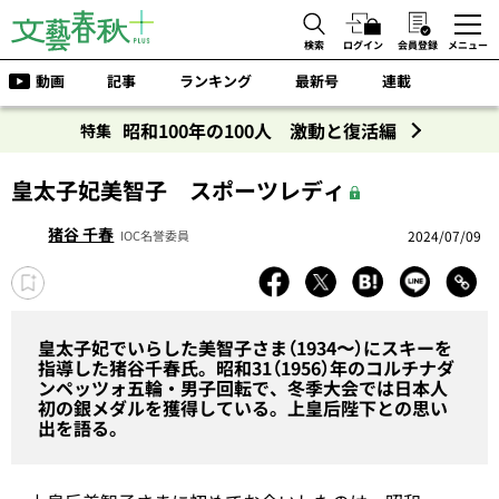
検索
ログイン
会員登録
メニュー
動画
記事
ランキング
最新号
連載
昭和100年の100人 激動と復活編
特集
皇太子妃美智子 スポーツレディ
猪谷 千春
2024/07/09
IOC名誉委員
皇太子妃でいらした美智子さま（1934〜）にスキーを
指導した猪谷千春氏。昭和31（1956）年のコルチナダ
ンペッツォ五輪・男子回転で、冬季大会では日本人
初の銀メダルを獲得している。上皇后陛下との思い
出を語る。