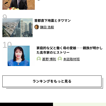
9
首都直下地震とタワマン
鎌田 浩毅
10
家庭的な父と働く母の愛娘――親族が明かし
た高市家のヒストリー
甚野 博則
本誌取材班
ランキングをもっと見る