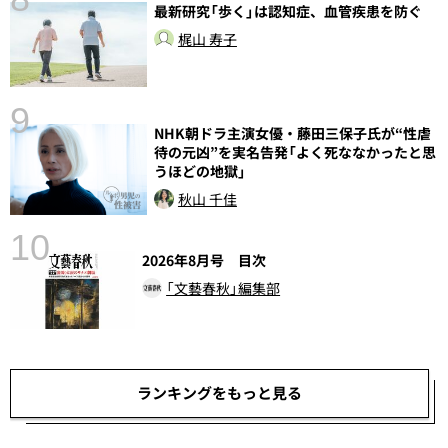
最新研究「歩く」は認知症、血管疾患を防ぐ
梶山 寿子
語
9
NHK朝ドラ主演女優・藤田三保子氏が“性虐
待の元凶”を実名告発「よく死ななかったと思
うほどの地獄」
秋山 千佳
10
2026年8月号 目次
「文藝春秋」編集部
ランキングをもっと見る