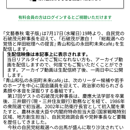
有料会員の方はログインするとご視聴いただけます
「文藝春秋 電子版」は7月17日（水曜日）19時より、自民党の
石破茂元幹事長を迎えて、「石破茂が激白！ 『総裁選への
覚悟と岸田総理への提言』青山和弘の永田町未来café」を生
配信します。
生配信映像は本記事上に表示されます。
当日リアルタイムでご覧になれない方も、アーカイブ動
画を配信しますので、何度でもご覧いただくことができ
ます。アーカイブ動画は生配信終了後、一両日中に公開
します。
「青山和弘の永田町未来café」は、次のリーダー候補や若手
のホープを中心に国会議員を迎えて、政治家の知られざる
素顔や本音を深掘りする番組です。
第17回ゲストの石破茂元幹事長は、慶應大法学部を卒業
後、三井銀行（現・三井住友銀行）勤務などを経て、1986年
の衆院選で初当選。2002年に防衛庁長官として初入閣を果
たすと、農林水産大臣や内閣府特命担当大臣（国家戦略特別
区域、地方創生担当）、自民党政調会長や党幹事長など要職
を歴任してきました。
今秋の自民党総裁選への出馬が盛んに取り沙汰されてい