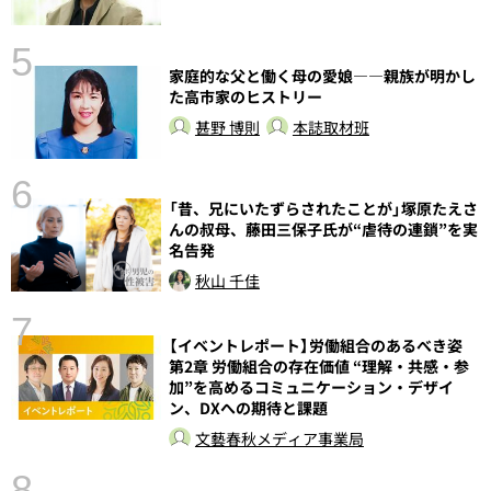
5
の
家庭的な父と働く母の愛娘――親族が明かし
た高市家のヒストリー
甚野 博則
本誌取材班
6
し
「昔、兄にいたずらされたことが」塚原たえさ
んの叔母、藤田三保子氏が“虐待の連鎖”を実
名告発
秋山 千佳
7
【イベントレポート】労働組合のあるべき姿
第2章 労働組合の存在価値 “理解・共感・参
加”を高めるコミュニケーション・デザイ
ン、DXへの期待と課題
文藝春秋メディア事業局
8