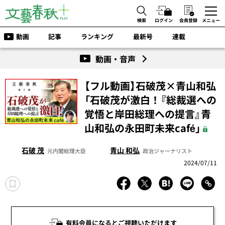
検索
ログイン
会員登録
メニュー
動画
記事
ランキング
最新号
連載
動画・音声
【フル動画】石破茂×青山和弘
「石破茂が激白！『総裁選への
覚悟と岸田総理への提言』青
山和弘の永田町未来café」
石破 茂
青山 和弘
元内閣総理大臣
政治ジャーナリスト
2024/07/11
有料会員になるとご視聴いただけます