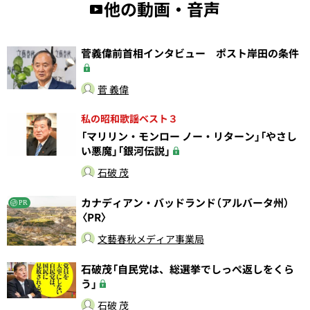
他の動画・音声
菅義偉前首相インタビュー ポスト岸田の条件
菅 義偉
私の昭和歌謡ベスト３
「マリリン・モンロー ノー・リターン」「やさし
い悪魔」「銀河伝説」
石破 茂
カナディアン・バッドランド（アルバータ州）
PR
〈PR〉
文藝春秋メディア事業局
石破茂「自民党は、総選挙でしっぺ返しをくら
う」
石破 茂