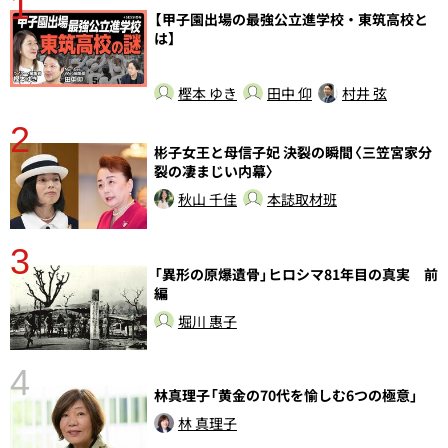
1
分
【甲子園出場の最強公立進学校・東筑高校と
は】
樫本 ゆき
田中 仰
村井 弦
2
彬子女王と母信子妃 決裂の瞬間〈三笠宮家分
裂の凄まじい内幕〉
秋山 千佳
本誌取材班
3
さ
「異形の原爆遺骨」ヒロシマ81年目の真実 前
実
編
堀川 惠子
4
林真理子「黄金の70代を愉しむ6つの極意」
林 真理子