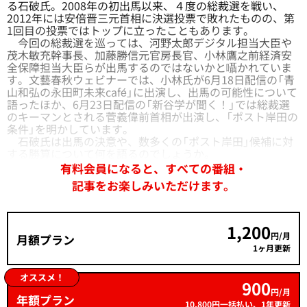
る石破氏。2008年の初出馬以来、４度の総裁選を戦い、
2012年には安倍晋三元首相に決選投票で敗れたものの、第
1回目の投票ではトップに立ったこともあります。
今回の総裁選を巡っては、河野太郎デジタル担当大臣や
茂木敏充幹事長、加藤勝信元官房長官、小林鷹之前経済安
全保障担当大臣らが出馬するのではないかと囁かれていま
す。文藝春秋ウェビナーでは、小林氏が
6月18日配信の「青
山和弘の永田町未来café」
に出演し、出馬の可能性について
語ったほか、
6月23日配信の「新谷学が聞く！」
では総裁選
のキーマンとされる菅義偉前首相が出演し、「ポスト岸田の
条件」を明かしています。
石破氏は出馬の決意や、数多くの「ポスト岸田」候補に対
する勝算について何を語るのでしょうか。
有料会員になると、すべての番組・
記事をお楽しみいただけます。
1,200
円/月
月額プラン
1ヶ月更新
オススメ！
900
円/月
年額プラン
10,800円一括払い、1年更新