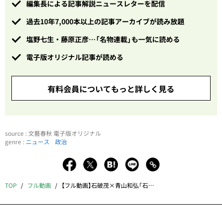
編集長による記事解説ニュースレターを配信
過去10年7,000本以上の記事アーカイブが読み放題
塩野七生・藤原正彦…「名物連載」も一気に読める
電子版オリジナル記事が読める
有料会員についてもっと詳しく見る
source : 文藝春秋 電子版オリジナル
genre :
ニュース
政治
TOP
フル動画
【フル動画】石破茂×青山和弘「石破茂が激白！『総裁選への覚悟と岸田総理への提言』青山和弘の永田町未来café」