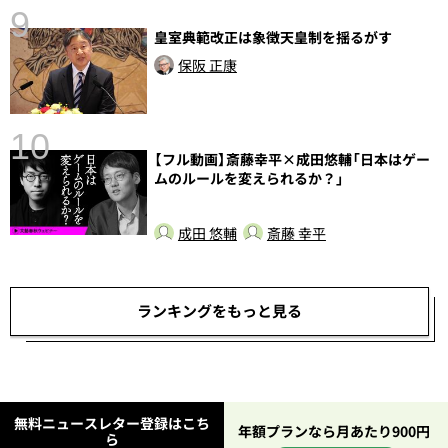
9
皇室典範改正は象徴天皇制を揺るがす
保阪 正康
10
【フル動画】斎藤幸平×成田悠輔「日本はゲー
ムのルールを変えられるか？」
成田 悠輔
斎藤 幸平
ランキングをもっと見る
無料ニュースレター登録はこち
年額プランなら月あたり900円
ら