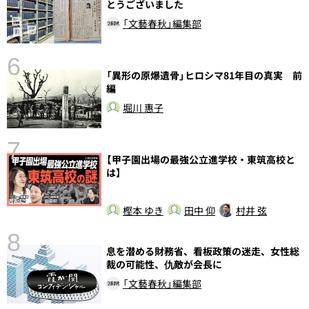
とうございました
「文藝春秋」編集部
6
「異形の原爆遺骨」ヒロシマ81年目の真実 前
編
し
堀川 惠子
7
【甲子園出場の最強公立進学校・東筑高校と
は】
樫本 ゆき
田中 仰
村井 弦
8
息を潜める財務省、看板政策の迷走、女性総
前
裁の可能性、仇敵が会長に
「文藝春秋」編集部