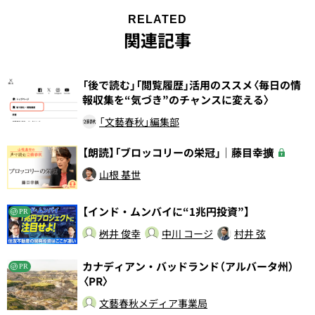
RELATED
関連記事
「後で読む」「閲覧履歴」活用のススメ〈毎日の情
報収集を“気づき”のチャンスに変える〉
「文藝春秋」編集部
【朗読】「ブロッコリーの栄冠」｜藤目幸擴
山根 基世
【インド・ムンバイに“1兆円投資”】
PR
桝井 俊幸
中川 コージ
村井 弦
カナディアン・バッドランド（アルバータ州）
PR
〈PR〉
文藝春秋メディア事業局