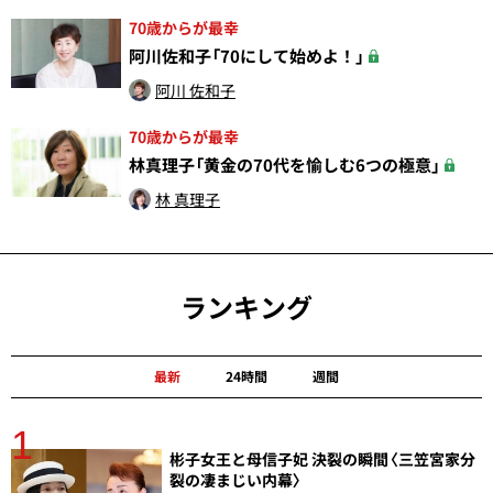
70歳からが最幸
阿川佐和子「70にして始めよ！」
阿川 佐和子
70歳からが最幸
林真理子「黄金の70代を愉しむ6つの極意」
林 真理子
ランキング
最新
24時間
週間
1
分
彬子女王と母信子妃 決裂の瞬間〈三笠宮家分
裂の凄まじい内幕〉