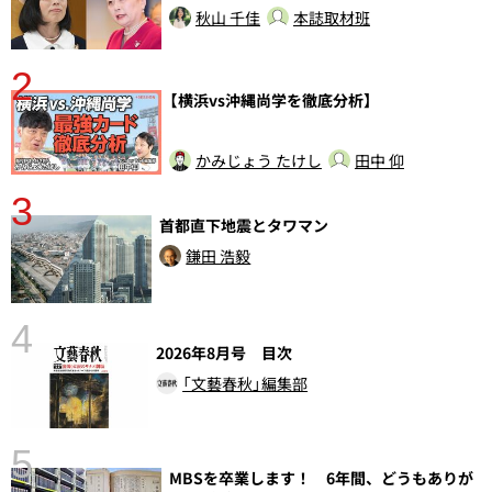
秋山 千佳
本誌取材班
2
【横浜vs沖縄尚学を徹底分析】
かみじょう たけし
田中 仰
3
首都直下地震とタワマン
鎌田 浩毅
4
2026年8月号 目次
さ
「文藝春秋」編集部
実
5
MBSを卒業します！ 6年間、どうもありが