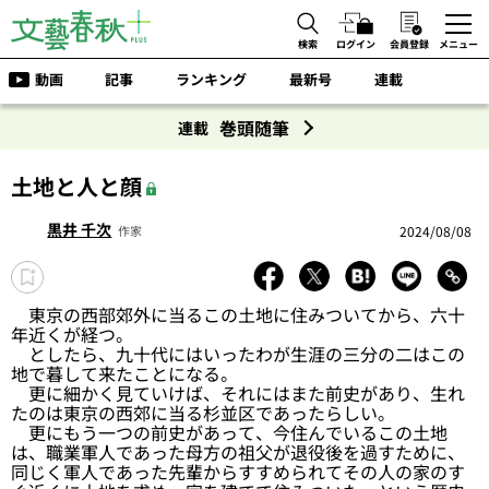
検索
ログイン
会員登録
メニュー
動画
記事
ランキング
最新号
連載
巻頭随筆
連載
土地と人と顔
黒井 千次
2024/08/08
作家
東京の西部郊外に当るこの土地に住みついてから、六十
年近くが経つ。
としたら、九十代にはいったわが生涯の三分の二はこの
地で暮して来たことになる。
更に細かく見ていけば、それにはまた前史があり、生れ
たのは東京の西郊に当る杉並区であったらしい。
更にもう一つの前史があって、今住んでいるこの土地
は、職業軍人であった母方の祖父が退役後を過すために、
同じく軍人であった先輩からすすめられてその人の家のす