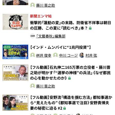
藤川 晋之助
新聞エンマ帖
衝撃的「蓮舫の変」の末路、防衛省不祥事は朝日
の圧勝、この夏に「読むべき」本？
「文藝春秋」編集部
【インド・ムンバイに“1兆円投資”】
PR
桝井 俊幸
中川 コージ
村井 弦
【フル動画】石丸伸二165万票の立役者・藤川晋
之助が明かす「“選挙の神様”の兵法」《なぜ都民
の心を動かせたのか》
藤川 晋之助
【フル動画】安野流「構造を掴む方法」 都知事選か
ら“見えたもの”《都知事選で注目》安野貴博夫
妻の秘密に迫る #2