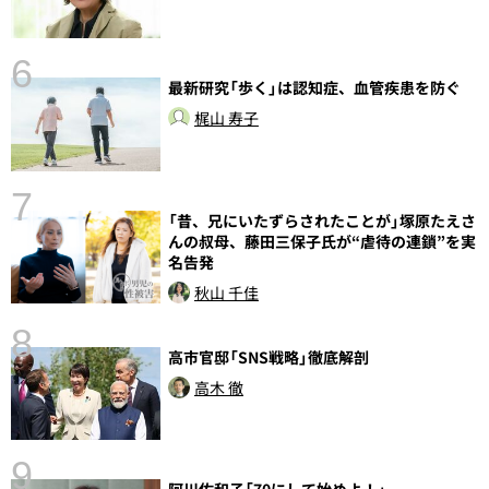
6
し
最新研究「歩く」は認知症、血管疾患を防ぐ
梶山 寿子
7
「昔、兄にいたずらされたことが」塚原たえさ
んの叔母、藤田三保子氏が“虐待の連鎖”を実
名告発
秋山 千佳
8
高市官邸「SNS戦略」徹底解剖
高木 徹
9
語