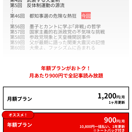
第5回
反体制運動の源流
︙
第46回
都知事選の危険な熱狂
今回
︙
第56回
墨子とカントに学ぶ「非戦」の哲学
第57回
国家主義的右派政党の不気味な挑戦
第58回
参政党現象と天皇機関説事件
第59回
父が最期に語った関東大震災の記憶
第60回
大衆よ、ファシズムに呑まれる
年額プランがおトク！
月あたり900円で全記事読み放題
1,200
円/月
月額プラン
1ヶ月更新
オススメ！
900
円/月
年額プラン
10,800円一括払い、1年更新
※トートバッグ付き