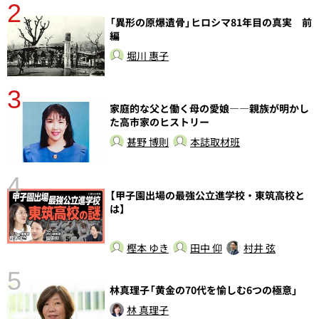
2
「異形の原爆遺骨」ヒロシマ81年目の真実 前
編
堀川 惠子
3
さ
家庭的な父と働く母の愛娘――親族が明かし
実
た高市家のヒストリー
甚野 博則
本誌取材班
4
【甲子園出場の最強公立進学校・東筑高校と
は】
樫本 ゆき
田中 仰
村井 弦
5
の
林真理子「黄金の70代を愉しむ6つの極意」
林 真理子