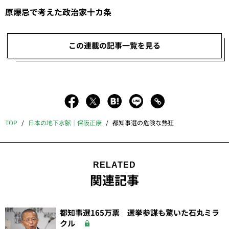
原爆忌で考えた政治家十カ条
この連載の記事一覧を見る
TOP
日本の地下水脈｜保阪正康
都知事選の危険な熱狂
RELATED
関連記事
都知事選165万票 選挙参謀も驚いた石丸ミラ
クル