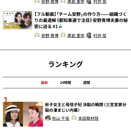
安野 貴博
黒岩 里奈
村井 弦
【フル動画】「チーム安野」の作り方——組織づく
りの最適解《都知事選で注目》安野貴博夫妻の秘
密に迫る #1
安野 貴博
黒岩 里奈
村井 弦
ランキング
最新
24時間
週間
1
分
彬子女王と母信子妃 決裂の瞬間〈三笠宮家分
裂の凄まじい内幕〉
秋山 千佳
本誌取材班