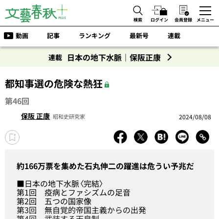
検索
ログイン
会員登録
メニュー
動画
記事
ランキング
最新号
連載
日本の地下水脈｜保阪正康
連載
都知事選の危険な熱狂
第46回
保阪 正康
2024/08/08
昭和史研究家
約166万票を集めた石丸伸二の躍進は危うい予兆だ
■日本の地下水脈〈完結〉
第1回
疫病とファシズムの足音
第2回
五つの国家像
第3回
無自覚的帝国主義からの出発
第4回
武装する天皇制