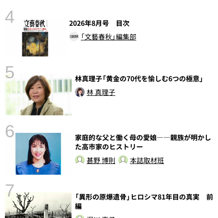
4
2026年8月号 目次
「文藝春秋」編集部
5
林真理子「黄金の70代を愉しむ6つの極意」
の
林 真理子
6
家庭的な父と働く母の愛娘――親族が明かし
し
た高市家のヒストリー
甚野 博則
本誌取材班
7
「異形の原爆遺骨」ヒロシマ81年目の真実 前
編