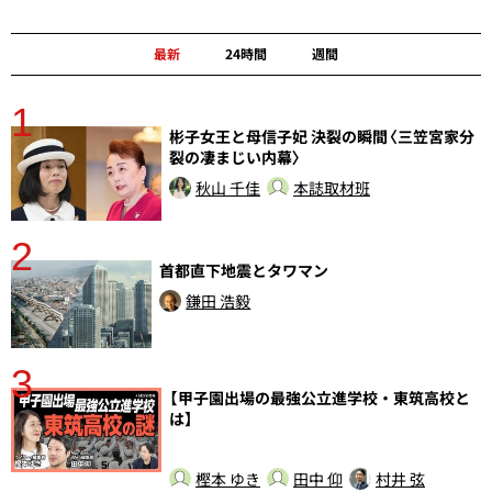
最新
24時間
週間
1
分
彬子女王と母信子妃 決裂の瞬間〈三笠宮家分
裂の凄まじい内幕〉
秋山 千佳
本誌取材班
2
首都直下地震とタワマン
鎌田 浩毅
3
【甲子園出場の最強公立進学校・東筑高校と
さ
は】
実
樫本 ゆき
田中 仰
村井 弦