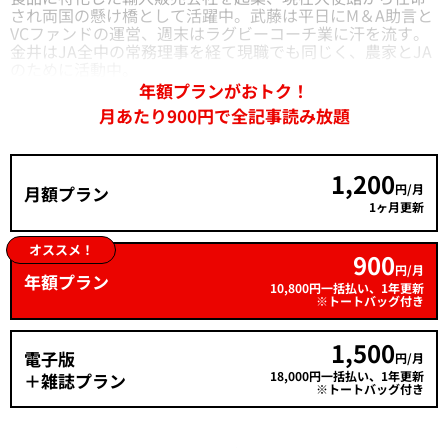
され両国の懸け橋として活躍中。武藤は平日にM＆A助言と
VCファンドの運営、週末はラグビーコーチ業に汗を流す。
金井はJA全中の常務理事を経て現職でも同じく、農家とJA
のために活動中。
年額プランがおトク！
月あたり900円で全記事読み放題
1,200
円/月
月額プラン
1ヶ月更新
オススメ！
900
円/月
年額プラン
10,800円一括払い、1年更新
※トートバッグ付き
1,500
電子版
円/月
18,000円一括払い、1年更新
＋雑誌プラン
※トートバッグ付き