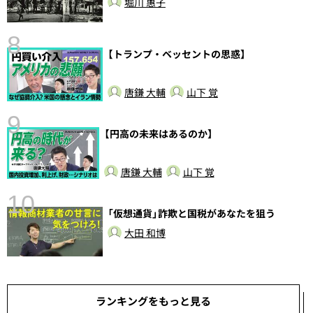
堀川 惠子
8
【トランプ・ベッセントの思惑】
唐鎌 大輔
山下 覚
9
【円高の未来はあるのか】
前
唐鎌 大輔
山下 覚
10
「仮想通貨」詐欺と国税があなたを狙う
大田 和博
ランキングをもっと見る