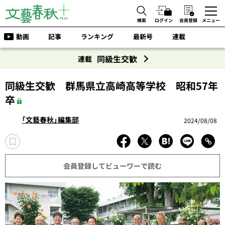
検索
ログイン
会員登録
メニュー
動画
記事
ランキング
最新号
連載
同級生交歓
連載
同級生交歓 群馬県立高崎高等学校 昭和57年
卒
「文藝春秋」編集部
2024/08/08
会員登録してビューワーで読む