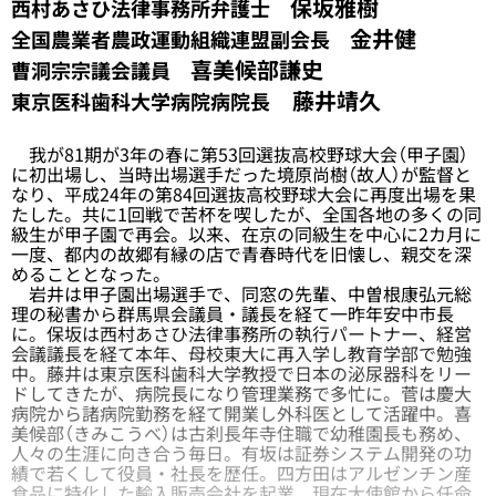
保坂雅樹
西村あさひ法律事務所弁護士
金井健
全国農業者農政運動組織連盟副会長
喜美候部謙史
曹洞宗宗議会議員
藤井靖久
東京医科歯科大学病院病院長
我が81期が3年の春に第53回選抜高校野球大会（甲子園）
に初出場し、当時出場選手だった境原尚樹（故人）が監督と
なり、平成24年の第84回選抜高校野球大会に再度出場を果
たした。共に1回戦で苦杯を喫したが、全国各地の多くの同
級生が甲子園で再会。以来、在京の同級生を中心に2カ月に
一度、都内の故郷有縁の店で青春時代を旧懐し、親交を深
めることとなった。
岩井は甲子園出場選手で、同窓の先輩、中曽根康弘元総
理の秘書から群馬県会議員・議長を経て一昨年安中市長
に。保坂は西村あさひ法律事務所の執行パートナー、経営
会議議長を経て本年、母校東大に再入学し教育学部で勉強
中。藤井は東京医科歯科大学教授で日本の泌尿器科をリー
ドしてきたが、病院長になり管理業務で多忙に。菅は慶大
病院から諸病院勤務を経て開業し外科医として活躍中。喜
美候部（きみこうべ）は古刹長年寺住職で幼稚園長も務め、
人々の生涯に向き合う毎日。有坂は証券システム開発の功
績で若くして役員・社長を歴任。四方田はアルゼンチン産
食品に特化した輸入販売会社を起業、現在大使館から任命