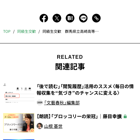
TOP
同級生交歓
同級生交歓 群馬県立高崎高等学校 昭和57年卒
RELATED
関連記事
「後で読む」「閲覧履歴」活用のススメ〈毎日の情
報収集を“気づき”のチャンスに変える〉
「文藝春秋」編集部
【朗読】「ブロッコリーの栄冠」｜藤目幸擴
山根 基世