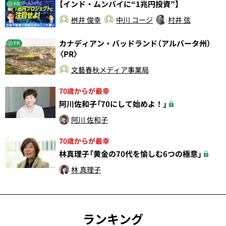
【インド・ムンバイに“1兆円投資”】
PR
桝井 俊幸
中川 コージ
村井 弦
カナディアン・バッドランド（アルバータ州）
PR
〈PR〉
文藝春秋メディア事業局
70歳からが最幸
阿川佐和子「70にして始めよ！」
阿川 佐和子
70歳からが最幸
林真理子「黄金の70代を愉しむ6つの極意」
林 真理子
ランキング