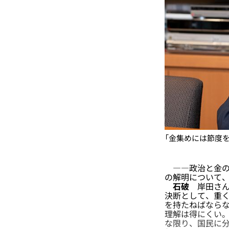
「金集めには節度
――政治と金の
の解明について
石破
岸田さん
決断として、重
を持たねばならな
理解は得にくい
な限り、国民に