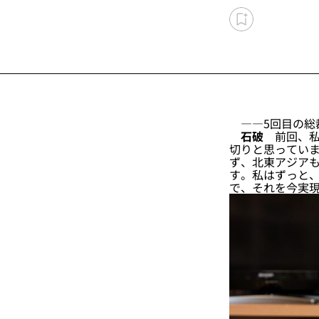
――5回目の総
石破
前回、私
切りと思ってい
ず、北東アジア
す。私はずっと
で、それを今実