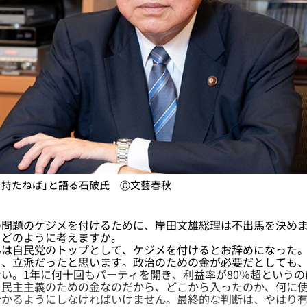
を持たねば」と語る石破氏 Ⓒ文藝春秋
問題のケジメを付けるために、岸田文雄総理は不出馬を決めま
、どのように考えますか。
は自民党のトップとして、ケジメを付けるとお辞めになった。
く、立派だったと思います。政治のための金が必要だとしても
い。1年に何十回もパーティを開き、利益率が80％超という
。民主主義のための金なのだから、どこから入ったのか、何に
分かるようにしなければいけません。最終的な判断は、やはり