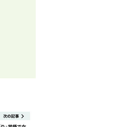
次の記事
り』覚悟で女