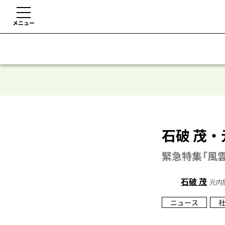
メニュー
石破 茂
緊急特集「風
石破 茂
元内
ニュース