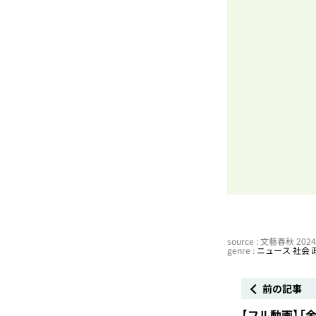
source : 文藝春秋 20
genre :
ニュース
社会
前の記事
【フル動画】「