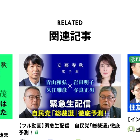
RELATED
関連記事
P
【イ
【フル動画】緊急生配信 自民党「総裁選」徹底
桝
予測！
始ま