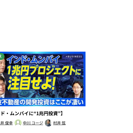
R
ンド・ムンバイに“1兆円投資”】
井 俊幸
中川 コージ
村井 弦