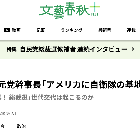
動画
記事
ランキング
最新号
連載
自民党総裁選候補者 連続インタビュー
特集
・元党幹事長「アメリカに自衛隊の基
雲！ 総裁選」世代交代は起こるのか
閣総理大臣
社会
政治