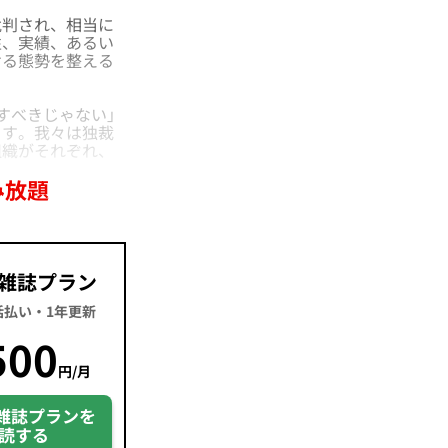
判され、相当に
性、実績、あるい
ける態勢を整える
すべきじゃない」
ます。我々は独裁
組織がそれぞれ、
み放題
雑誌プラン
一括払い・1年更新
500
円/月
雑誌プランを
読する