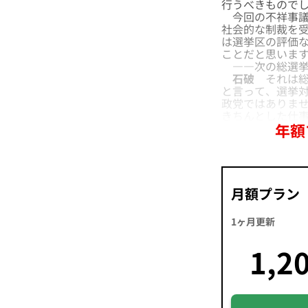
行うべきもので
今回の不祥事議
社会的な制裁を
は選挙区の評価
ことだと思いま
――次の総選挙
石破
それは総
と言って、選挙
政党ではありま
きちんとした仕
年額
月額プラン
1ヶ月更新
1,2