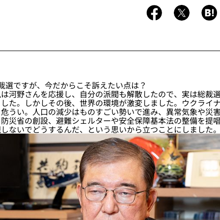
裁選ですが、今だからこそ訴えたい点は？
は河野さんを応援し、自分の派閥も解散したので、実は総裁選
ました。しかしその後、世界の環境が激変しました。ウクライ
も危うい。人口の減少はものすごい勢いで進み、異常気象や災
、防災省の創設、避難シェルターや安全保障基本法の整備を提
現しないでどうするんだ、という思いから立つことにしました