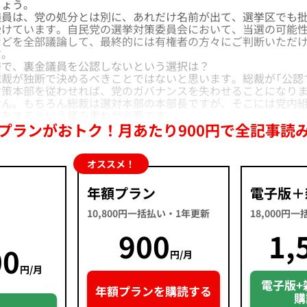
しょう。
員は、党の処分とは別に、あれだけ名前が出て、選挙区でも批
受けています。自民党の選挙対策委員会において、当選の可能
などを全部議論して、最終的には有権者の方々にご判断いただ
す。
で、裏金議員を公認しないという選択は？
裁が独断で決めるべきことではないと思います。総裁が「公認
対策本部を従わせれば、党のガバナンスを失わせることになり
せん。もちろん総裁は選対本部の本部長ですが、そこには党内
事をするという積み重ねが必要です。
プランがおトク！月あたり900円で全記事読
オススメ！
年額プラン
電子版＋
10,800円一括払い・1年更新
18,000円
900
1,
00
円/月
円/月
電子版+
年額プランを購読する
購