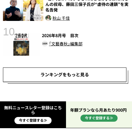
んの叔母、藤田三保子氏が“虐待の連鎖”を実
名告発
秋山 千佳
10
2026年8月号 目次
「文藝春秋」編集部
ランキングをもっと見る
無料ニュースレター登録はこち
年額プランなら月あたり900円
ら
今すぐ登録する≫
今すぐ登録する≫