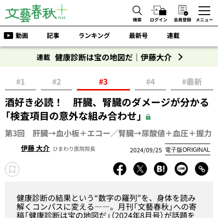
検索
ログイン
会員登録
メニュー
動画
記事
ランキング
最新号
連載
健康診断は宝の地図だ｜伊藤大介
連載
#1
#2
#3
#4
#最新
酒好き必読！ 肝臓、腎臓のダメージが分かる
「検査項目の意外な組み合わせ」
第3回 肝臓→血小板＋エコー／腎臓→尿酸値＋血圧＋握力
伊藤 大介
ひまわり医院院長
2024/09/25
電子版ORIGINAL
健康診断の結果という“数字の羅列”を、身体を読み
解くコンパスに変える――。月刊「文藝春秋」への寄
稿「健康診断は宝の地図だ」（2024年8月号）が話題を