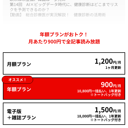
第14回
AI×ビッグデータ時代に、健康診断はどこまでリス
クを予測できるのか？
【動画】
総合診療医が実況解説！ 健康診断の活用術
年額プランがおトク！
月あたり900円で全記事読み放題
1,200
円/月
月額プラン
1ヶ月更新
オススメ！
900
円/月
年額プラン
10,800円一括払い、1年更新
※トートバッグ付き
1,500
電子版
円/月
18,000円一括払い、1年更新
＋雑誌プラン
※トートバッグ付き