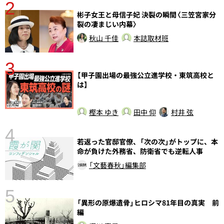
2
彬子女王と母信子妃 決裂の瞬間〈三笠宮家分
裂の凄まじい内幕〉
秋山 千佳
本誌取材班
3
さ
【甲子園出場の最強公立進学校・東筑高校と
実
は】
樫本 ゆき
田中 仰
村井 弦
4
若返った官邸官僚、「次の次」がトップに、本
命が負けた外務省、防衛省でも逆転人事
「文藝春秋」編集部
5
の
「異形の原爆遺骨」ヒロシマ81年目の真実 前
編