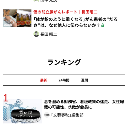
僕の前立腺がんレポート｜長田昭二
「体が鉛のように重くなる」がん患者の“だる
さ”は、なぜ他人に伝わらないか？
長田 昭二
ランキング
最新
24時間
週間
1
分
息を潜める財務省、看板政策の迷走、女性総
裁の可能性、仇敵が会長に
「文藝春秋」編集部