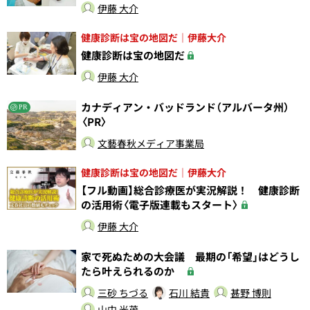
伊藤 大介
健康診断は宝の地図だ｜伊藤大介
健康診断は宝の地図だ
伊藤 大介
カナディアン・バッドランド（アルバータ州）
PR
〈PR〉
文藝春秋メディア事業局
健康診断は宝の地図だ｜伊藤大介
【フル動画】総合診療医が実況解説！ 健康診断
の活用術〈電子版連載もスタート〉
伊藤 大介
家で死ぬための大会議 最期の「希望」はどうし
たら叶えられるのか
三砂 ちづる
石川 結貴
甚野 博則
山中 光茂