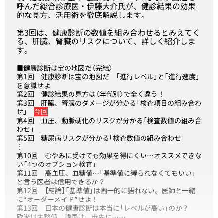
呼んだ総合診療医・伊藤大介氏が、健診結果の効果
的な見方、活用術を徹底解説します。
第3回は、健康診断の数値を組み合わせるとみえてく
る、肝臓、腎臓のリスクについて、詳しく紹介しま
す。
■健康診断は宝の地図だ〈完結〉
第1回
健康診断は宝の地図だ 「進行レベル」と「進行速度」
を意識せよ
第2回
健診結果の見方は〈年代別〉で全く違う！
第3回
肝臓、腎臓のダメージが分かる「検査項目の組み合わ
せ」
今回
第4回
血圧、動脈硬化のリスクが分かる「検査数値の組み合
わせ」
第5回
糖尿病リスクが分かる「検査数値の組み合わせ
︙
第10回
むやみに受けても効果を得にくい…オススメできな
い「4つのオプション検査」
第11回
高血圧、血糖値…「基準値に縛られなくてもいい」
と言う医者は信用できるか？
第12回
【結論】「基準値」は画一的に語れない。医師と一緒
に“オーダーメイド”せよ！
第13回
日本の健康診断は本当に「レベルが高い」のか？
欧米は未整備、韓国は一歩先に……