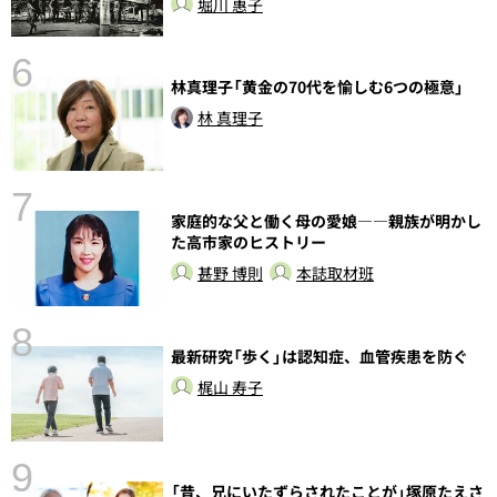
堀川 惠子
6
し
林真理子「黄金の70代を愉しむ6つの極意」
林 真理子
7
家庭的な父と働く母の愛娘――親族が明かし
た高市家のヒストリー
甚野 博則
本誌取材班
8
最新研究「歩く」は認知症、血管疾患を防ぐ
梶山 寿子
9
語
「昔、兄にいたずらされたことが」塚原たえさ