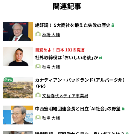
関連記事
絶好調！ 5大商社を鍛えた失敗の歴史
秋場 大輔
目覚めよ！日本 101の提言
社外取締役は「おいしい老後」か
秋場 大輔
カナディアン・バッドランド（アルバータ州）
PR
〈PR〉
文藝春秋メディア事業局
中西宏明経団連会長と日立「AI社会」の野望
秋場 大輔
特別鼎談 脳科学から見た、良いボスとは？