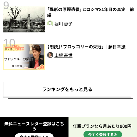
9
前
「異形の原爆遺骨」ヒロシマ81年目の真実 前
編
堀川 惠子
10
【朗読】「ブロッコリーの栄冠」｜藤目幸擴
山根 基世
ランキングをもっと見る
無料ニュースレター登録はこち
年額プランなら月あたり900円
ら
今すぐ登録する≫
今すぐ登録する≫