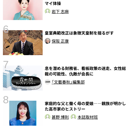
マイ体操
岩下 志麻
6
し
皇室典範改正は象徴天皇制を揺るがす
保阪 正康
7
息を潜める財務省、看板政策の迷走、女性総
裁の可能性、仇敵が会長に
「文藝春秋」編集部
8
家庭的な父と働く母の愛娘――親族が明かし
た高市家のヒストリー
甚野 博則
本誌取材班