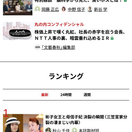
岡藤 正広
中野 信子
新谷 学
丸の内コンフィデンシャル
株価上昇で嘆く丸紅、社長の赤字を庇う会長、
ＮＴＴ人事の裏、暗雲垂れ込めるＩＲ
「文藝春秋」編集部
ランキング
最新
24時間
週間
1
分
彬子女王と母信子妃 決裂の瞬間〈三笠宮家分
裂の凄まじい内幕〉
秋山 千佳
本誌取材班