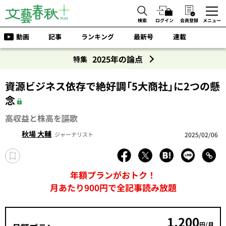
検索
ログイン
会員登録
メニュー
動画
記事
ランキング
最新号
連載
2025年の論点
特集
資源ビジネス依存で絶好調「5大商社」に2つの懸
念
高収益と株高を謳歌
秋場 大輔
2025/02/06
ジャーナリスト
年額プランがおトク！
月あたり900円で全記事読み放題
1,200
円/月