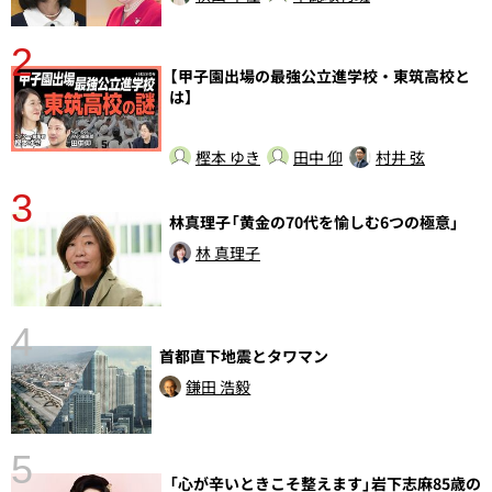
2
【甲子園出場の最強公立進学校・東筑高校と
は】
樫本 ゆき
田中 仰
村井 弦
3
さ
林真理子「黄金の70代を愉しむ6つの極意」
実
林 真理子
4
首都直下地震とタワマン
鎌田 浩毅
5
の
「心が辛いときこそ整えます」岩下志麻85歳の