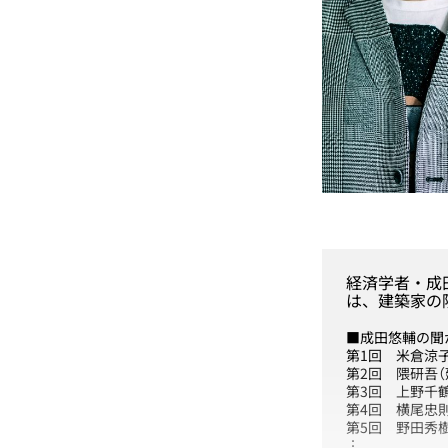
経済学者・成
は、建築家の
■成田悠輔の聞
第1回 米倉涼
第2回 隈研吾
第3回 上野千
第4回 横尾
第5回 野田秀
︙