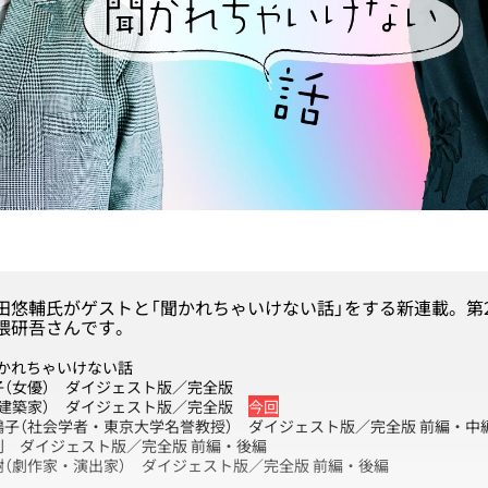
田悠輔氏がゲストと「聞かれちゃいけない話」をする新連載。第
隈研吾さんです。
かれちゃいけない話
子（女優）
ダイジェスト版
／
完全版
（建築家）
ダイジェスト版
／
完全版
今回
鶴子（社会学者・東京大学名誉教授）
ダイジェスト版
／完全版
前編
・
中
忠則
ダイジェスト版
／完全版
前編
・
後編
樹（劇作家・演出家）
ダイジェスト版
／完全版
前編
・
後編