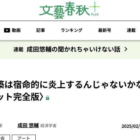
動画
記事
ランキング
最新号
連載
成田悠輔の聞かれちゃいけない話
連載
築は宿命的に炎上するんじゃないかな〈
ット完全版〉
成田 悠輔
家
経済学者
2025/02
社会
アート