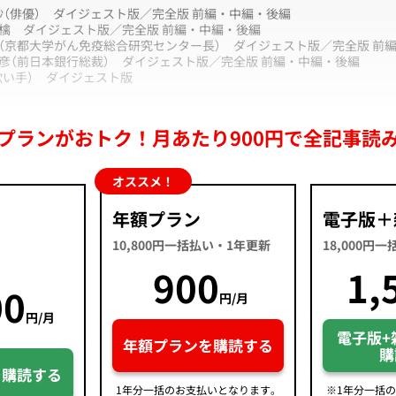
紗（俳優）
ダイジェスト版
／完全版
前編
・
中編
・
後編
林檎
ダイジェスト版
／完全版
前編
・
中編
・
後編
佑（京都大学がん免疫総合研究センター長）
ダイジェスト版
／完全版
前
東彦（前日本銀行総裁）
ダイジェスト版
／完全版
前編
・
中編
・
後編
（歌い手）
ダイジェスト版
プランがおトク！月あたり900円で全記事読
オススメ！
年額プラン
電子版＋
10,800円一括払い・1年更新
18,000円
900
1,
00
円/月
円/月
電子版+
年額プランを購読する
購
を購読する
1年分一括のお支払いとなります。
※1年分一括