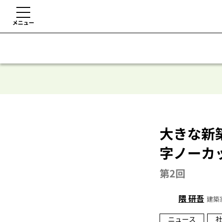
メニュー
大きな新
字ノーカ
第2回
隈 研吾
建築
ニュース