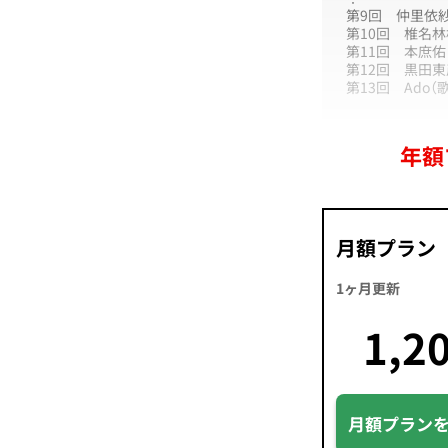
第9回 仲里依
第10回 椎名
第11回 本庶
第12回 黒田
第13回 Ado
年額
月額プラン
1ヶ月更新
1,2
月額プラン