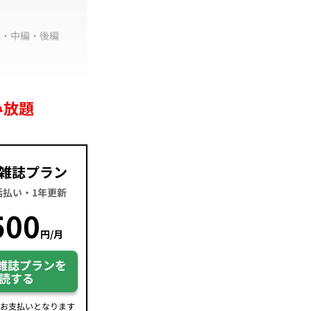
編
・
中編
・
後編
み放題
雑誌プラン
一括払い・1年更新
500
円/月
雑誌プランを
読する
のお支払いとなります