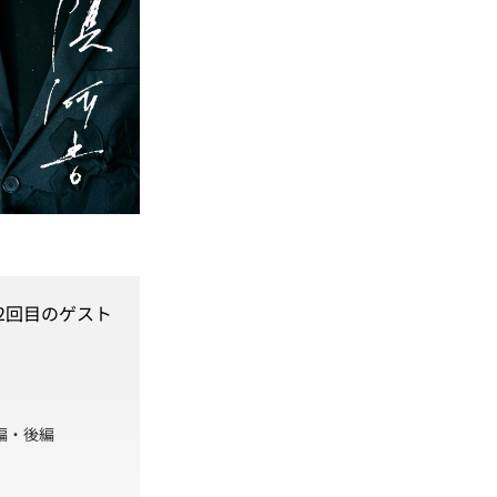
2回目のゲスト
編
・
後編