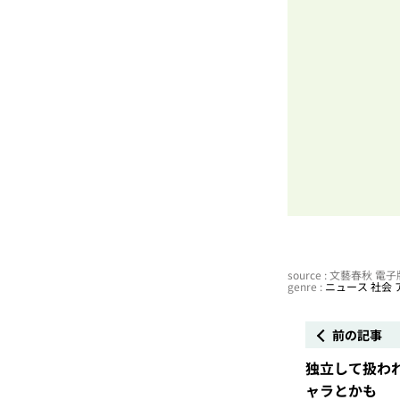
source : 文藝春秋 
genre :
ニュース
社会
前の記事
独立して扱わ
ャラとかも