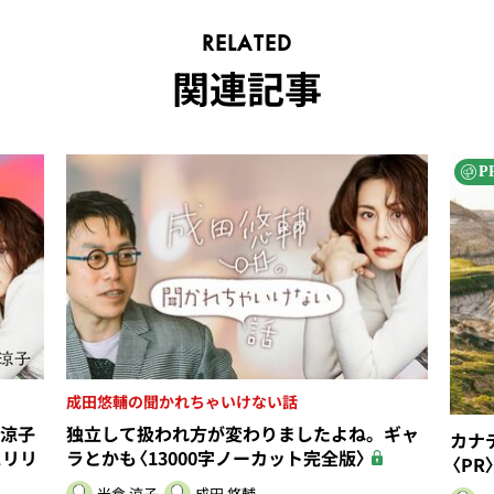
RELATED
関連記事
P
成田悠輔の聞かれちゃいけない話
涼子
独立して扱われ方が変わりましたよね。ギャ
カナ
スリリ
ラとかも〈13000字ノーカット完全版〉
〈PR
米倉 涼子
成田 悠輔