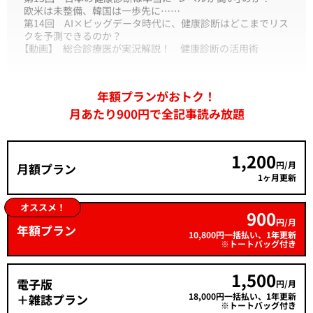
欧米は未整備、韓国は一歩先に……
第14回
AI×ビッグデータ時代に、健康診断はどこまでリス
クを予測できるのか？
【動画】
総合診療医が実況解説！ 健康診断の活用術
年額プランがおトク！
月あたり900円で全記事読み放題
1,200
円/月
月額プラン
1ヶ月更新
オススメ！
900
円/月
年額プラン
10,800円一括払い、1年更新
※トートバッグ付き
1,500
電子版
円/月
18,000円一括払い、1年更新
＋雑誌プラン
※トートバッグ付き