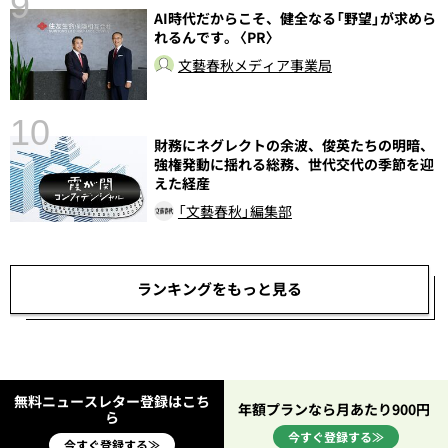
9
AI時代だからこそ、健全なる「野望」が求めら
れるんです。〈PR〉
文藝春秋メディア事業局
10
財務にネグレクトの余波、俊英たちの明暗、
総
強権発動に揺れる総務、世代交代の季節を迎
えた経産
「文藝春秋」編集部
ランキングをもっと見る
無料ニュースレター登録はこち
年額プランなら月あたり900円
ら
今すぐ登録する≫
今すぐ登録する≫