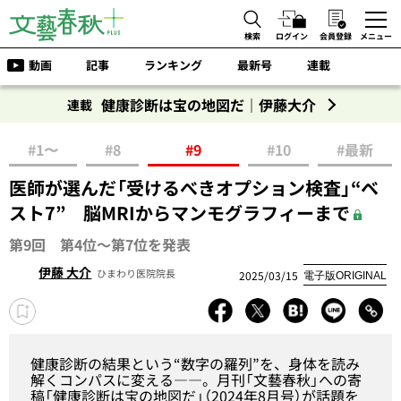
検索
ログイン
会員登録
メニュー
動画
記事
ランキング
最新号
連載
健康診断は宝の地図だ｜伊藤大介
連載
#1〜
#8
#9
#10
#最新
医師が選んだ「受けるべきオプション検査」“ベ
スト7” 脳MRIからマンモグラフィーまで
第9回 第4位～第7位を発表
伊藤 大介
ひまわり医院院長
2025/03/15
電子版ORIGINAL
健康診断の結果という“数字の羅列”を、身体を読み
解くコンパスに変える――。月刊「文藝春秋」への寄
稿「
健康診断は宝の地図だ
」（2024年8月号）が話題を