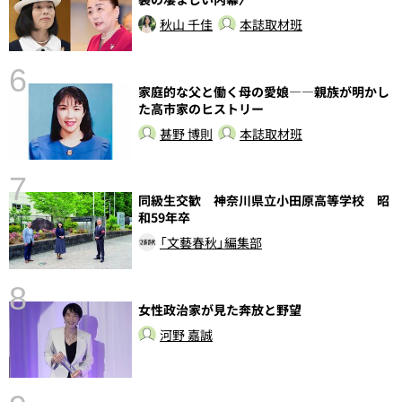
秋山 千佳
本誌取材班
6
家庭的な父と働く母の愛娘――親族が明かし
た高市家のヒストリー
甚野 博則
本誌取材班
7
同級生交歓 神奈川県立小田原高等学校 昭
和59年卒
「文藝春秋」編集部
8
女性政治家が見た奔放と野望
前
河野 嘉誠