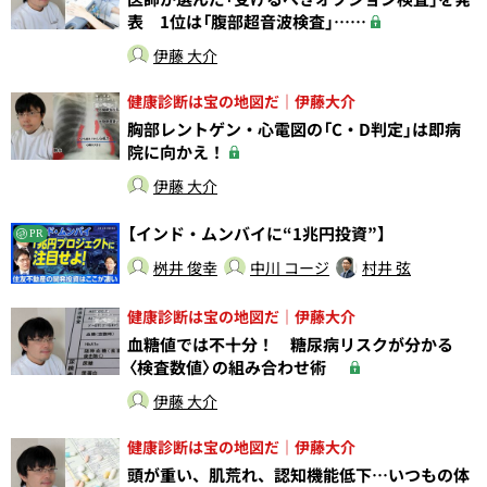
表 1位は「腹部超音波検査」……
伊藤 大介
健康診断は宝の地図だ｜伊藤大介
胸部レントゲン・心電図の「C・D判定」は即病
院に向かえ！
伊藤 大介
【インド・ムンバイに“1兆円投資”】
PR
桝井 俊幸
中川 コージ
村井 弦
健康診断は宝の地図だ｜伊藤大介
血糖値では不十分！ 糖尿病リスクが分かる
〈検査数値〉の組み合わせ術
伊藤 大介
健康診断は宝の地図だ｜伊藤大介
頭が重い、肌荒れ、認知機能低下…いつもの体