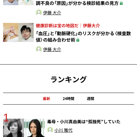
調不良の「原因」が分かる検診結果の見方
伊藤 大介
健康診断は宝の地図だ｜伊藤大介
「血圧」と「動脈硬化」のリスクが分かる〈検査数
値〉の組み合わせ術
伊藤 大介
ランキング
最新
24時間
週間
1
毒母・小川真由美は“孤独死”していた
小川 雅代