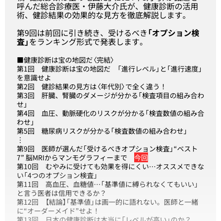
呼んだ総合診療医・伊藤大介氏が、健康診断の活用
術、健診結果の効果的な見方を徹底解説します。
第9回は前回に引き続き、受けるべき
「オプション検
査」
をランキング形式で発表します。
■健康診断は宝の地図だ〈完結〉
第1回
健康診断は宝の地図だ 「進行レベル」と「進行速度」
を意識せよ
第2回
健診結果の見方は〈年代別〉で全く違う！
第3回
肝臓、腎臓のダメージが分かる「検査項目の組み合わ
せ」
第4回
血圧、動脈硬化のリスクが分かる「検査数値の組み合
わせ」
第5回
糖尿病リスクが分かる「検査数値の組み合わせ」
︙
第9回
医師が選んだ「受けるべきオプション検査」“ベスト
7” 脳MRIからマンモグラフィーまで
今回
第10回
むやみに受けても効果を得にくい…オススメできな
い「4つのオプション検査」
第11回
高血圧、血糖値…「基準値に縛られなくてもいい」
と言う医者は信用できるか？
第12回
【結論】「基準値」は画一的に語れない。医師と一緒
に“オーダーメイド”せよ！
第13回
日本の健康診断は本当に「レベルが高い」のか？