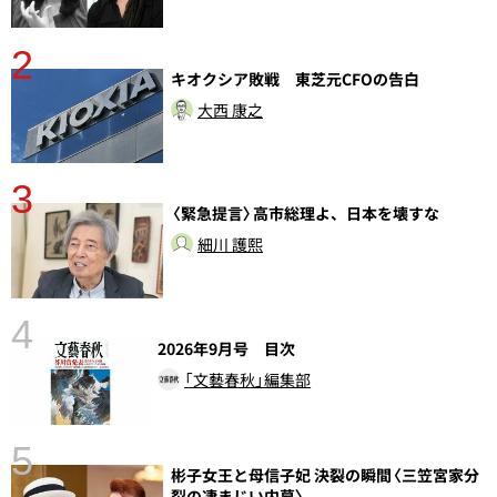
2
分
キオクシア敗戦 東芝元CFOの告白
大西 康之
3
〈緊急提言〉高市総理よ、日本を壊すな
細川 護熙
4
2026年9月号 目次
「文藝春秋」編集部
5
彬子女王と母信子妃 決裂の瞬間〈三笠宮家分
し
裂の凄まじい内幕〉