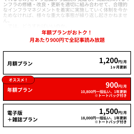
ンフラの修繕・改良・更新を適切に組み合わせて、合理的
なインフラマネジメントを着実に実施していく体制を今か
ためなければ、様々な重大な事態が繰り返し起きかねませ
ん。
では、どうすればいいのか。
年額プランがおトク！
月あたり900円で全記事読み放題
1,200
円/月
月額プラン
1ヶ月更新
オススメ！
900
円/月
年額プラン
10,800円一括払い、1年更新
※トートバッグ付き
1,500
電子版
円/月
18,000円一括払い、1年更新
＋雑誌プラン
※トートバッグ付き