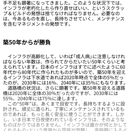
手不足も顕著になってきました。このような状況下では、
インフラが老朽化したら作り直せばいい、というスクラッ
プ＆ビルドの発想は捨てなければなりません。必要なの
は、今あるものを直し、長持ちさせていく、メンテナンス
を含むマネジメントの発想です。
築50年からが勝負
インフラが高齢化して、いわば「成人病」に注意しなけれ
ばならない年数は、作られてからだいたい50年くらいと考
えられています。日本のインフラはすでに述べたように60
年代から80年代に作られたものが多いので、築50年を迎え
るインフラは下水道であれば2020年時点で全体の5％だっ
たのが、2030年には16％、2040年には35％にもなります。
道路橋の状況は、さらに顕著です。築50年を迎える道路
橋は2020年に全体の30％だったのですが、2030年には
55％、2040年には75％に達します。
この“50年”は、あくまで目安です。長持ちするように設
計され、頑丈に造られ、丁寧にメンテナンスされているも
のであれば、もっと長く安全に使うことができます。しか
し、いま日本で日夜使われているインフラは、そのような
ものばかりではありません。「インフラは誰かが何とかして
くれるもの」という意識から国民が覚醒し、高齢期に入るイ