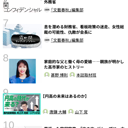
外務省
「文藝春秋」編集部
7
息を潜める財務省、看板政策の迷走、女性総
裁の可能性、仇敵が会長に
「文藝春秋」編集部
8
家庭的な父と働く母の愛娘――親族が明かし
た高市家のヒストリー
甚野 博則
本誌取材班
9
【円高の未来はあるのか】
前
唐鎌 大輔
山下 覚
10