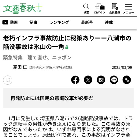
検索
ログイン
会員登録
メニュー
動画
記事
ランキング
最新号
連載
老朽インフラ事故防止に秘策ありーー八潮市の
陥没事故は氷山の一角
緊急特集 建て直せ、ニッポン
家田 仁
2025/03/09
政策研究大学院大学特別教授
再発防止には国民の意識改革が必要だ
1月に発生した埼玉県八潮市での道路陥没事故では、トラ
ック運転手の男性が巻き添えになりました。この事故の原
因がなんであったかは、いずれ専門家による究明がなされ
ることでしょう。原因が何であれ、この事故はインフラ全