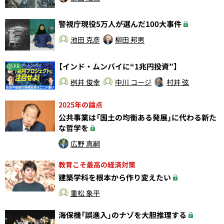
警視庁現役5万人が選んだ100大事件
池田 克彦
柳田 邦男
【インド・ムンバイに“1兆円投資”】
PR
桝井 俊幸
中川 コージ
村井 弦
2025年の論点
公共事業は「国土の均衡ある発展」に代わる新た
な哲学を
広野 真嗣
教育こそ最高の経済対策
建築学科を根本から作り変えたい
重松 象平
海保機「誤進入」のナゾを大胆推理する