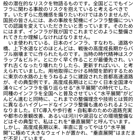
般の潜在的なリスクを物語るものです。全国どこでもイン
フラに関わる事故のリスクを抱えていると考えるべきで
す。いたずらに危機感を煽りたいわけではありませんが、
国民の皆さんには、あの事故を契機にインフラ整備につい
ての認識を変えていただきたいと思っています。そのため
にはまず、インフラが我が国でこれまでどのように整備さ
れてきたか理解しなければなりません。
いま使われている、日本のインフラ、すなわち、道路や
橋、上下水道などのほとんどは、戦後の高度成長期からバ
ブル崩壊までに作られたものです。当時の時代精神はスク
ラップ＆ビルド。とにかく早く作ることが最優先され、い
ずれ古くなったり壊れたりしたら、更新すればいい、と考
えられていました。用地取得にかける時間を節約するため
に東京の水路の上をうねるように建設された首都高速道路
が、その典型例です。高度成長期はとにかく日本全国津々
浦々にインフラを張り巡らせる“水平展開”の時代でした。
同種のインフラを全国へと普及させていく“水平展開”がど
んどん進むと同時に、これまでの整備理念や技術とは質的
に異なるハイグレードなインフラ整備も進められるように
なりました。ETC導入や歩行者・自転車のための道路充実
や都市の景観改善、あるいは河川や湖沼などの環境整備な
どはその典型で、私はこれを“垂直展開”と呼んでいます。
しかし、高度成長期以来、率直に言ってやはり“水平展
開”に極めて大きなウェイトが置かれ、“垂直展開”はまだま
だ不足しています。