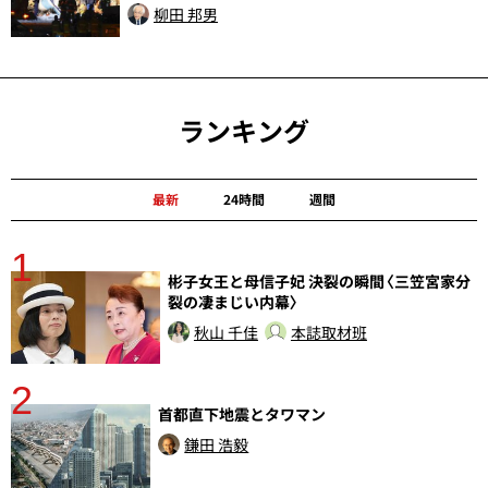
柳田 邦男
ランキング
最新
24時間
週間
1
分
彬子女王と母信子妃 決裂の瞬間〈三笠宮家分
裂の凄まじい内幕〉
秋山 千佳
本誌取材班
2
首都直下地震とタワマン
鎌田 浩毅