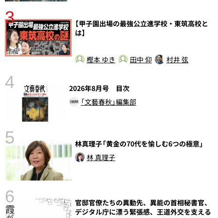
3
【甲子園出場の最強公立進学校・東筑高校と
さ
は】
実
樫本 ゆき
田中 仰
村井 弦
4
2026年8月号 目次
「文藝春秋」編集部
5
林真理子「黄金の70代を愉しむ6つの極意」
の
林 真理子
6
官邸官僚たちの異動先、異能の首相秘書官、
し
デジタル庁に漂う緊張感、王道外交を支える