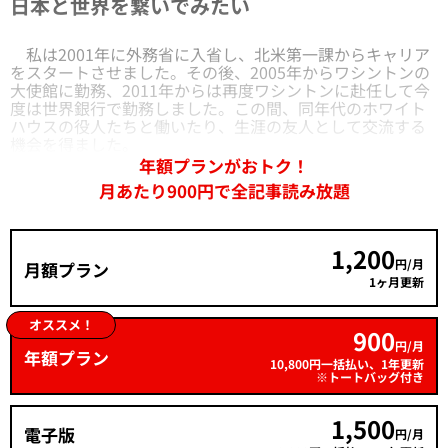
日本と世界を繋いでみたい
私は2001年に外務省に入省し、北米第一課からキャリア
をスタートさせました。その後、2005年からワシントンの
大使館に勤務、2011年からは再度ワシントンに赴任して今
度は世界銀行で勤務しました。この間、同年代のホワイト
ハウスの役人たちと働いたり、生涯の友人として交流する
機会を得ました。
年額プランがおトク！
月あたり900円で全記事読み放題
1,200
円/月
月額プラン
1ヶ月更新
オススメ！
900
円/月
年額プラン
10,800円一括払い、1年更新
※トートバッグ付き
1,500
電子版
円/月