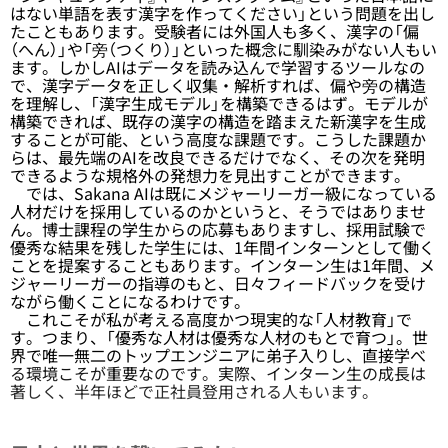
はない単語を表す漢字を作ってください」という問題を出し
たこともあります。受験者には外国人も多く、漢字の「偏
（へん）」や「旁（つくり）」といった概念に馴染みがない人もい
ます。しかしAIはデータを読み込んで学習するツールなの
で、漢字データを正しく収集・解析すれば、偏や旁の構造
を理解し、「漢字生成モデル」を構築できるはず。モデルが
構築できれば、既存の漢字の構造を踏まえた新漢字を生成
することが可能、という高度な課題です。こうした課題か
らは、最先端のAIを改良できるだけでなく、その次を発明
できるような規格外の発想力を見出すことができます。
では、Sakana AIは既にメジャーリーガー級になっている
人材だけを採用しているのかというと、そうではありませ
ん。博士課程の学生からの応募もありますし、採用試験で
優秀な結果を残した学生には、1年間インターンとして働く
ことを提案することもあります。インターン生は1年間、メ
ジャーリーガーの指導のもと、日々フィードバックを受け
ながら働くことになるわけです。
これこそが私が考える高度かつ現実的な「人材教育」で
す。つまり、「優秀な人材は優秀な人材のもとで育つ」。世
界で唯一無二のトップエンジニアに弟子入りし、直接学べ
る環境こそが重要なのです。実際、インターン生の成長は
著しく、半年ほどで正社員登用される人もいます。