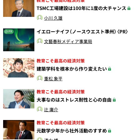
教育こそ最高の経済対策
TSMC工場建設は100年に1度の大チャンス
小川 久雄
イエローナイフ（ノースウエスト準州）〈PR〉
PR
文藝春秋メディア事業局
教育こそ最高の経済対策
建築学科を根本から作り変えたい
重松 象平
教育こそ最高の経済対策
大事なのはストレス耐性と心の自由
辻 庸介
教育こそ最高の経済対策
元数学少年から社外活動のすすめ