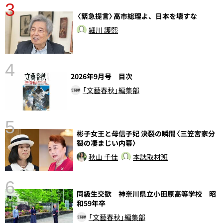
3
〈緊急提言〉高市総理よ、日本を壊すな
細川 護熙
4
2026年9月号 目次
「文藝春秋」編集部
5
彬子女王と母信子妃 決裂の瞬間〈三笠宮家分
し
裂の凄まじい内幕〉
秋山 千佳
本誌取材班
6
同級生交歓 神奈川県立小田原高等学校 昭
和59年卒
「文藝春秋」編集部