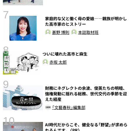
7
家庭的な父と働く母の愛娘――親族が明かし
た高市家のヒストリー
甚野 博則
本誌取材班
8
ついに壊れた高市と麻生
前
赤坂 太郎
9
財務にネグレクトの余波、俊英たちの明暗、
強権発動に揺れる総務、世代交代の季節を迎
えた経産
「文藝春秋」編集部
10
AI時代だからこそ、健全なる「野望」が求めら
れるんです。〈PR〉
総