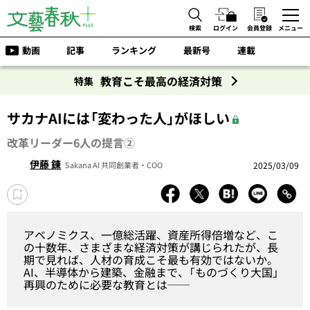
検索
ログイン
会員登録
メニュー
動画
記事
ランキング
最新号
連載
教育こそ最高の経済対策
特集
サカナAIには「変わった人」がほしい
改革リーダー6人の提言②
伊藤 錬
2025/03/09
Sakana AI 共同創業者・COO
アベノミクス、一億総活躍、資産所得倍増など、こ
の十数年、さまざまな経済対策が講じられたが、長
期で見れば、人材の育成こそ最も有効ではないか。
AI、半導体から建築、金融まで、「ものづくり大国」
再興のために必要な教育とは──