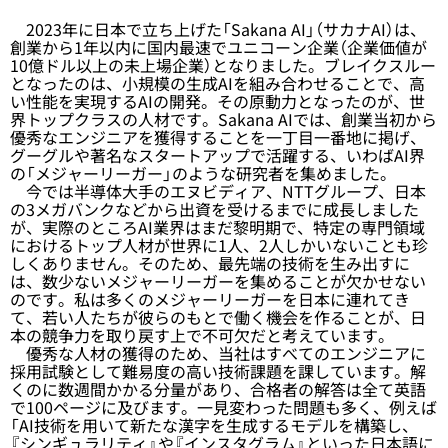
2023年に日本で立ち上げた「Sakana AI」（サカナAI）は、
創業から1年以内に国内最速でユニコーン企業（企業価値が
10億ドル以上の未上場企業）となりました。ブレイクスルー
となったのは、小規模の生成AIを組み合わせることで、高
い性能を実現するAIの開発。その原動力となったのが、世
界トップクラスの人材です。Sakana AIでは、創業当初から
優秀なエンジニアを獲得することを一丁目一番地に掲げ、
グーグルや著名なスタートアップで活躍する、いわばAI界
の「メジャーリーガー」のような研究者を集めました。
今では半導体大手のエヌビディア、NTTグループ、日本
の3メガバンクなどから出資を受けるまでに成長しました
が、実際のところAI業界はまだ黎明期で、特定の専門領域
におけるトップ人材が世界に1人、2人しかいないことも珍
しくありません。そのため、最先端の技術を生み出すに
は、数少ないメジャーリーガーを集めることが欠かせない
のです。私は多くのメジャーリーガーを日本に連れてき
て、若い人たちが彼らのもとで働く機会を作ることが、日
本の競争力を取り戻す上で不可欠だと考えています。
優秀な人材の獲得のため、当社はすべてのエンジニアに
採用試験として難易度の高い技術課題を課しています。解
くのに数週間かかる分量があり、合格者の解答は全て英語
で100ページに及びます。一見変わった問題も多く、例えば
「AI技術を用いて新たな漢字を生成するモデルを構築し、
『シンギュラリティ』や『インスタグラム』といった日本語に