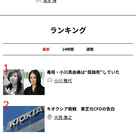
清水 博
ランキング
最新
24時間
週間
1
毒母・小川真由美は“孤独死”していた
小川 雅代
2
分
キオクシア敗戦 東芝元CFOの告白
大西 康之