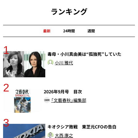
ランキング
最新
24時間
週間
1
分
毒母・小川真由美は“孤独死”していた
小川 雅代
2
2026年9月号 目次
「文藝春秋」編集部
3
キオクシア敗戦 東芝元CFOの告白
大西 康之