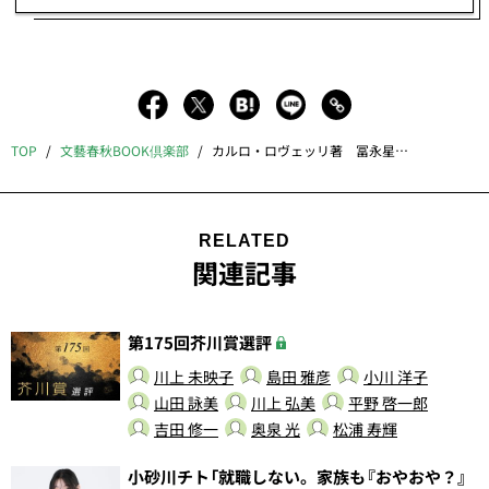
TOP
文藝春秋BOOK倶楽部
カルロ・ロヴェッリ著 冨永星訳「ブラックホールは白くなる」
RELATED
関連記事
第175回芥川賞選評
川上 未映子
島田 雅彦
小川 洋子
山田 詠美
川上 弘美
平野 啓一郎
吉田 修一
奥泉 光
松浦 寿輝
小砂川チト「就職しない。家族も『おやおや？』