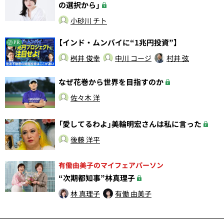
の選択から」
小砂川 チト
【インド・ムンバイに“1兆円投資”】
PR
桝井 俊幸
中川 コージ
村井 弦
なぜ花巻から世界を目指すのか
佐々木 洋
「愛してるわよ」美輪明宏さんは私に言った
後藤 洋平
有働由美子のマイフェアパーソン
“次期都知事”林真理子
林 真理子
有働 由美子