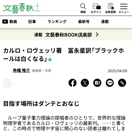
検索
ログイン
会員登録
メニュー
動画
記事
ランキング
最新号
連載
文藝春秋BOOK倶楽部
連載
カルロ・ロヴェッリ著 冨永星訳「ブラックホ
ールは白くなる」
角幡 唯介
2025/04/09
探検家・作家
目指す場所はダンテとおなじ
ループ量子重力理論の提唱者のひとりで、世界的な理論
物理学者であるカルロ・ロヴェッリの最新刊。……と書く
と、この時点で物理や宇宙に関心のない読者は離れてしま