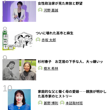
7
女性政治家が見た奔放と野望
河野 嘉誠
8
ついに壊れた高市と麻生
前
赤坂 太郎
9
杉村春子 お芝居の下手な人、大っ嫌いッ
樹木 希林
10
家庭的な父と働く母の愛娘――親族が明かし
総
た高市家のヒストリー
甚野 博則
本誌取材班