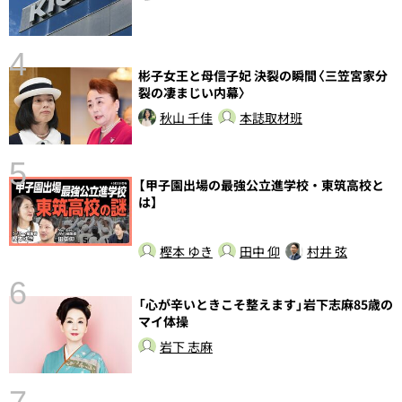
4
彬子女王と母信子妃 決裂の瞬間〈三笠宮家分
裂の凄まじい内幕〉
秋山 千佳
本誌取材班
5
【甲子園出場の最強公立進学校・東筑高校と
し
は】
樫本 ゆき
田中 仰
村井 弦
6
「心が辛いときこそ整えます」岩下志麻85歳の
マイ体操
岩下 志麻