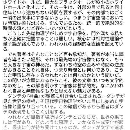
ホワイトホールだ。巨大なブラックホールが極小のホワイ
トホールと化すまで、その一生は、外部の目で見ると何十
億年という途方もない時間を要するが、その内部ではごく
一瞬の出来事にすぎないらしい。つまり宇宙空間において
は時空は撓（たわ）み、歪んでいるため、統一的で絶対的な
時間の流れなど存在しないのだという。
こうした先端物理学がしめす宇宙像を、門外漢たる私た
ちが正確に把握することは難しい。核心には相対性理論や
量子論が絡んでおり、われわれの経験的な直観を超えてい
る。
でも著者はそんなことなど百も承知だ。著者が本当に読
者を導きたい場所、それは最先端の宇宙像ではなく、もっ
と大きな宇宙の神秘だ。すなわち時空の歪みや時間の逆流
がおきることそれ自体、つまり時間とは何かであり、こう
した宇宙に存在するわれわれとは何なのかという問いだ。
この問いが念頭にあるからこそ、彼の文章はいつも文学的
なのだし、その解き明かす宇宙像は哲学的だ。なにかわれ
われ自身と無関係なものと思えない魅力がある。
ダンテの『神曲』が頻繁に引き合いに出される。ダンテが
見た世界の様相こそ現代宇宙物理学がいま目にし始めた宇
宙像と重なり合っている。この確信があるから著者はダン
テの表現をしつこく引用する。
われわれが目指す場所はダンテとおなじだ。世界の果て
には何があり、どのような原理で、いかなる生成変化が起
き、最後に何が待ち受けているのか。ダンテが文学で追求