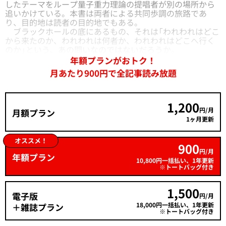
したテーマをループ量子重力理論の提唱者が別の場所から
追いかけている。本書は両者による共同歩調の旅路であ
り、目的地は読者の目的地でもある。
ブラックホールの底にあるもの、それは「われわれはどこ
から来たのか、われわれは何者か、われわれはどこへ行く
のか」という、あの問いなのではないだろうか。
年額プランがおトク！
月あたり900円で全記事読み放題
1,200
円/月
月額プラン
1ヶ月更新
オススメ！
900
円/月
年額プラン
10,800円一括払い、1年更新
※トートバッグ付き
1,500
電子版
円/月
18,000円一括払い、1年更新
＋雑誌プラン
※トートバッグ付き