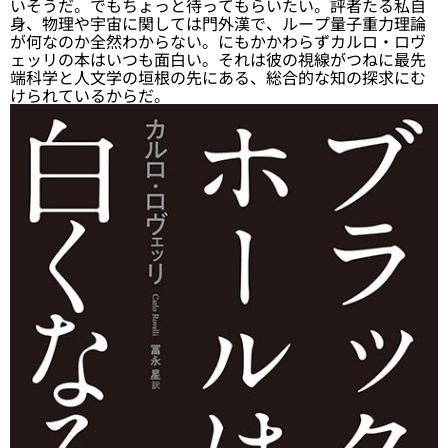
いそうだ。でもちょっと待ってもらいたい。評者たる私自
身、物理や宇宙に関しては門外漢で、ループ量子重力理論
が何なのか全然わからない。にもかかわらずカルロ・ロヴ
ェッリの本はいつも面白い。それは彼の視線がつねに最先
端科学と人文学の垣根の先にある、総合的な知の探求にむ
けられているからだ。