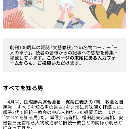
創刊100周年の雑誌『文藝春秋』での名物コーナー「三
人の卓子」。読者の皆様からの記事への感想を募集・
掲載しています。
このページの末尾にある入力フォ
ームからも、ご投稿いただけます。
すべてを知る男
4月号、国際勝共連合会長・梶栗正義氏の『
統一教会と自
民党 すべてを知る男の告白
』を非常に興味深く拝読した。
親子2代で旧統一教会の中心人物だった梶栗氏は、まさに
「すべてを知る男」だ。岸信介元首相、福田赳夫元首相、安
倍晋三元首相ら大物政治家と旧統一教会との関係が明らか
になってきた。