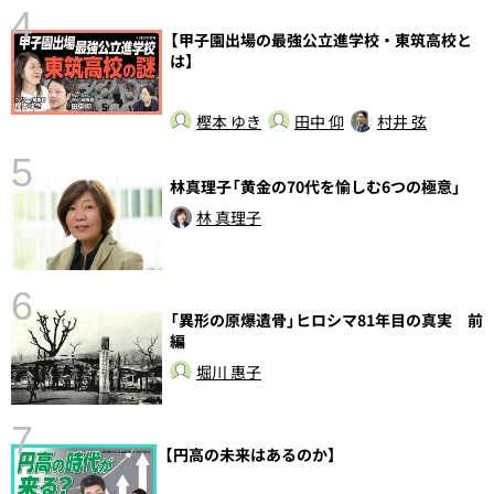
4
【甲子園出場の最強公立進学校・東筑高校と
は】
樫本 ゆき
田中 仰
村井 弦
5
林真理子「黄金の70代を愉しむ6つの極意」
の
林 真理子
6
「異形の原爆遺骨」ヒロシマ81年目の真実 前
し
編
堀川 惠子
7
【円高の未来はあるのか】