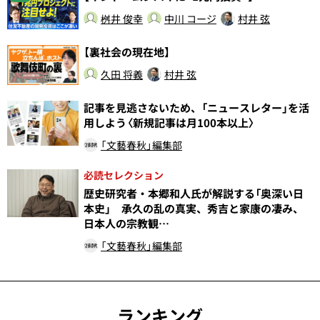
桝井 俊幸
中川 コージ
村井 弦
【裏社会の現在地】
久田 将義
村井 弦
記事を見逃さないため、「ニュースレター」を活
用しよう〈新規記事は月100本以上〉
「文藝春秋」編集部
必読セレクション
歴史研究者・本郷和人氏が解説する「奥深い日
本史」 承久の乱の真実、秀吉と家康の凄み、
日本人の宗教観…
「文藝春秋」編集部
ランキング