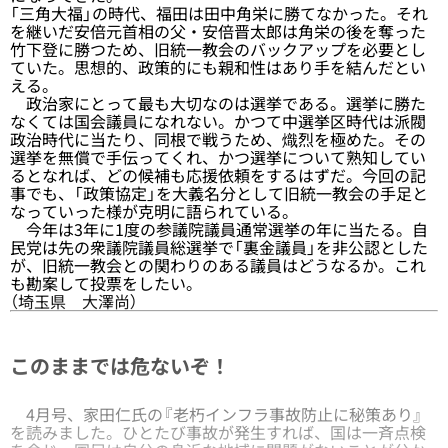
「三角大福」の時代、福田は田中角栄に勝てなかった。それ
を継いだ安倍元首相の父・安倍晋太郎は角栄の後を奪った
竹下登に勝つため、旧統一教会のバックアップを必要とし
ていた。思想的、政策的にも親和性はあり手を結んだとい
える。
政治家にとって最も大切なのは選挙である。選挙に勝た
なくては国会議員になれない。かつて中選挙区時代は派閥
政治時代に当たり、同根で戦うため、熾烈を極めた。その
選挙を無償で手伝ってくれ、かつ選挙について熟知してい
るとなれば、どの候補も応援依頼をするはずだ。今回の記
事でも、「政策協定」を大義名分として旧統一教会の手足と
なっていった様が克明に語られている。
今年は3年に1度の参議院議員通常選挙の年に当たる。自
民党は先の衆議院議員総選挙で「裏金議員」を非公認とした
が、旧統一教会との関わりのある議員はどうなるか。これ
も勘案して投票をしたい。
（埼玉県 大澤尚）
このままでは危ないぞ！
4月号、家田仁氏の『
老朽インフラ事故防止に秘策あり
』
を読みました。ひとたび事故が発生すれば、国は一斉点検