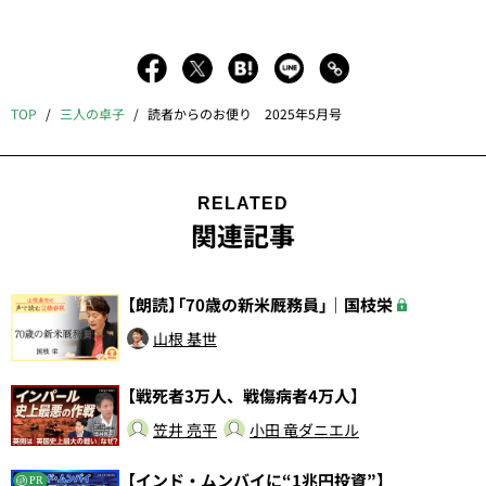
TOP
三人の卓子
読者からのお便り 2025年5月号
RELATED
関連記事
【朗読】「70歳の新米厩務員」｜国枝栄
山根 基世
【戦死者3万人、戦傷病者4万人】
笠井 亮平
小田 竜ダニエル
【インド・ムンバイに“1兆円投資”】
PR