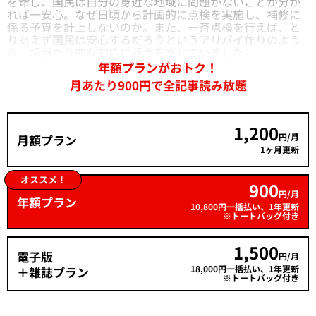
を命じ、国民は自分の身近な地域に問題がないことが分か
れば一安心。なぜ日頃から計画的に点検を実施し、補修に
係る予算を計上しないのか。また、一斉点検を行えば、と
りあえず国民は安心するだろうというアリバイ作りのよう
な、場当たり的な対応に疑念を感じていました。
年額プランがおトク！
月あたり900円で全記事読み放題
1,200
円/月
月額プラン
1ヶ月更新
オススメ！
900
円/月
年額プラン
10,800円一括払い、1年更新
※トートバッグ付き
1,500
電子版
円/月
18,000円一括払い、1年更新
＋雑誌プラン
※トートバッグ付き