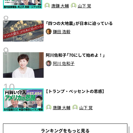
唐鎌 大輔
山下 覚
8
「四つの大地震」が日本に迫っている
鎌田 浩毅
9
阿川佐和子「70にして始めよ！」
前
阿川 佐和子
10
【トランプ・ベッセントの思惑】
唐鎌 大輔
山下 覚
ランキングをもっと見る