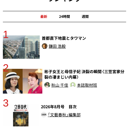
最新
24時間
週間
1
分
首都直下地震とタワマン
鎌田 浩毅
2
彬子女王と母信子妃 決裂の瞬間〈三笠宮家分
裂の凄まじい内幕〉
秋山 千佳
本誌取材班
3
2026年8月号 目次
さ
実
「文藝春秋」編集部