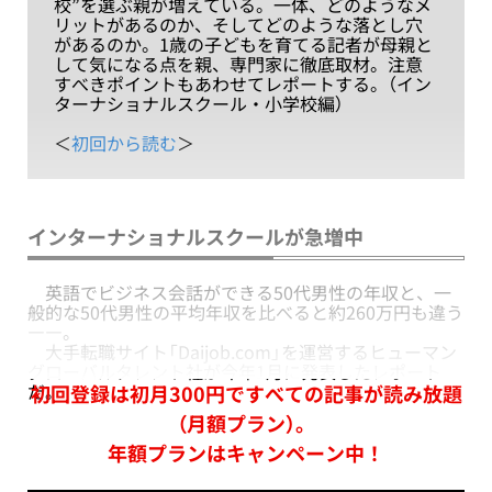
校”を選ぶ親が増えている。一体、どのようなメ
リットがあるのか、そしてどのような落とし穴
があるのか。1歳の子どもを育てる記者が母親と
して気になる点を親、専門家に徹底取材。注意
すべきポイントもあわせてレポートする。（イン
ターナショナルスクール・小学校編）
＜
初回から読む
＞
インターナショナルスクールが急増中
英語でビジネス会話ができる50代男性の年収と、一
般的な50代男性の平均年収を比べると約260万円も違う
――。
大手転職サイト「Daijob.com」を運営するヒューマン
グローバルタレント社が今年1月に発表したレポート
だ。
初回登録は初月300円ですべての記事が読み放題
（月額プラン）。
年額プランはキャンペーン中！