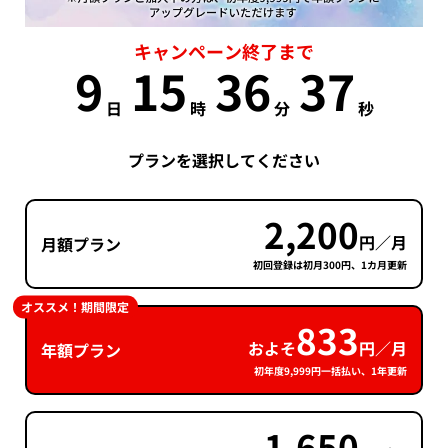
キャンペーン終了まで
9
15
36
37
日
時
分
秒
プランを選択してください
2,200
円／月
月額プラン
初回登録は初月300円、1カ月更新
オススメ！期間限定
833
およそ
円／月
年額プラン
初年度9,999円一括払い、1年更新
1,650