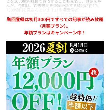
ビを1000億円規模で買収することも発表し、話題を呼
んだ。今期は、過去最高を連続更新する純利益約1兆
7500億円を見込んでいます」（市場関係者）
だが、その三菱UFJで今、行員の犯罪が連発してい
る。
初回登録は初月300円ですべての記事が読み放題
（月額プラン）。
年額プランはキャンペーン中！