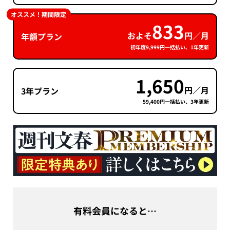
オススメ！期間限定
833
およそ
円／月
年額プラン
初年度9,999円一括払い、1年更新
1,650
円／月
3年プラン
59,400円一括払い、3年更新
有料会員になると…