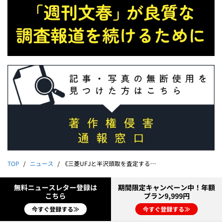
TOP
ニュース
《三菱UFJと半沢頭取を査定する》副支店長が“司忍”を名乗り顧客を脅迫していた！ 極秘資料入手、会長は直撃に…
無料ニュースレター登録は
期間限定キャンペーン中！年額
こちら
プラン9,999円
今すぐ登録する≫
今すぐ登録する≫