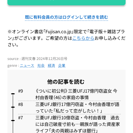
既に有料会員の方はログインして続きを読む
※オンライン書店「Fujisan.co.jp」限定で「電子版＋雑誌プラ
ン」がございます。ご希望の方は
こちらから
お申し込みくだ
さい。
source : 週刊文春 2024年12月26日号
genre :
ニュース
社会
経済
企業
他の記事を読む
《ついに初公判》三菱UFJ17億円窃盗女 今
村由香理（46）の家庭の事情
三菱UFJ銀行17億円窃盗・今村由香理が語
っていた「私だって恋がしたい！」
三菱UFJ銀行10億窃盗・今村由香理 過去
には自己破産寸前も…親族が語った資産家
ライフ「夫の両親はみずほ銀行」