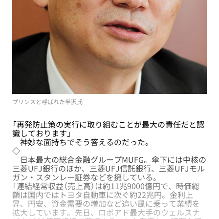
プリンスと呼ばれた半沢氏
「再発防止策の実行に取り組むことが最大の責任だと認
識しております」
神妙な面持ちでそう答えるのだった。
◇
日本最大の総合金融グループMUFG。傘下には中核の
三菱UFJ銀行のほか、三菱UFJ信託銀行、三菱UFJモル
ガン・スタンレー証券などを擁している。
「連結経常収益（売上高）は約11兆9000億円で、時価総
額は国内ではトヨタ自動車に次ぐ約22兆円。金利上
昇、円安、資金需要の増加など追い風に乗って業績を
拡大しています。先日、ロボアド最大手のウェルスナ