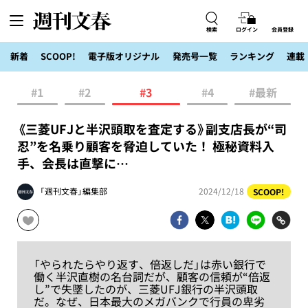
検索
ログイン
会員登録
新着
SCOOP!
電子版オリジナル
発売号一覧
ランキング
連載
#1
#2
#3
#4
#最新
《三菱UFJと半沢頭取を査定する》副支店長が“司
忍”を名乗り顧客を脅迫していた！ 極秘資料入
手、会長は直撃に…
「週刊文春」編集部
2024/12/18
SCOOP!
「やられたらやり返す、倍返しだ」は赤い銀行で
働く半沢直樹の名台詞だが、顧客の信頼が“倍返
し”で失墜したのが、三菱UFJ銀行の半沢頭取
だ。なぜ、日本最大のメガバンクで行員の卑劣