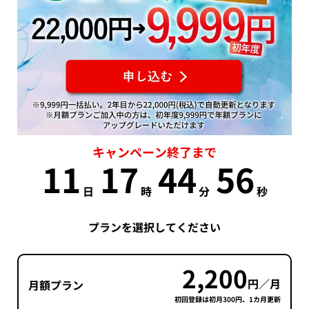
キャンペーン終了まで
11
17
44
55
日
時
分
秒
プランを選択してください
2,200
円／月
月額プラン
初回登録は初月300円、1カ月更新