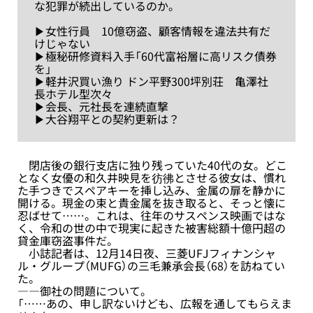
な犯罪が続出しているのか。
▶︎女性行員 10億窃盗、顧客情報を違法共有だ
けじゃない
▶︎極秘研修資料入手「60代富裕層に高リスク債券
を」
▶︎軽井沢買い漁り ドン平野300坪別荘 亀澤社
長ホテル型次々
▶︎会長、元社長を連続直撃
▶︎大谷翔平との契約更新は？
閉店後の銀行支店に独り残っていた40代の女。どこ
となく女優の和久井映見を彷彿とさせる彼女は、慣れ
た手つきでスペアキーを挿し込み、金属の扉を静かに
開ける。現金の束と貴金属を抜き取ると、そっと懐に
忍ばせて……。これは、往年のサスペンス映画ではな
く、令和の世の中で現実に起きた被害総額十億円超の
貸金庫窃盗事件だ。
小誌記者は、12月14日夜、三菱UFJフィナンシャ
ル・グループ（MUFG）の三毛兼承会長（68）を訪ねてい
た。
――御社の問題について。
「……あの、申し訳ないけども、広報を通してもらえま