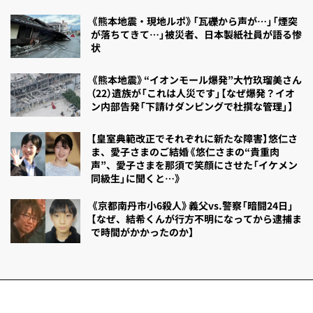
《熊本地震・現地ルポ》「瓦礫から声が…」「煙突
が落ちてきて…」被災者、日本製紙社員が語る惨
状
《熊本地震》“イオンモール爆発”大竹玖瑠美さん
（22）遺族が「これは人災です」【なぜ爆発？イオ
ン内部告発「下請けダンピングで杜撰な管理」】
【皇室典範改正でそれぞれに新たな障害】悠仁さ
ま、愛子さまのご結婚《悠仁さまの“貴重肉
声”、愛子さまを那須で笑顔にさせた「イケメン
同級生」に聞くと…》
《京都南丹市小6殺人》義父vs.警察「暗闘24日」
【なぜ、結希くんが行方不明になってから逮捕ま
で時間がかかったのか】