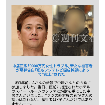
中居正広「9000万円女性トラブル」新たな被害者
が爆弾告白「私もフジテレビ編成幹部によっ
て“献上”された」
約3年前、Aさんの依頼で中居さんとの会食に
参加しました。当日、直前に指定されたホテル
のスイートルームのソファに焼酎を手にした中
居さんがいました。“フジの絶対権力者”Aさんの
誘いは断れない。犠牲者はX子さんだけではあり
ません――。