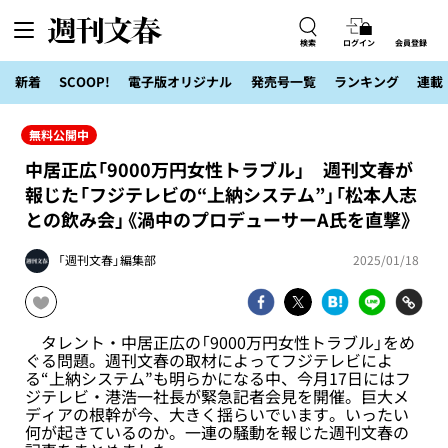
検索
ログイン
会員登録
新着
SCOOP!
電子版オリジナル
発売号一覧
ランキング
連載
無料公開中
中居正広「9000万円女性トラブル」 週刊文春が
報じた「フジテレビの“上納システム”」「松本人志
との飲み会」《渦中のプロデューサーA氏を直撃》
「週刊文春」編集部
2025/01/18
タレント・中居正広の「9000万円女性トラブル」をめ
ぐる問題。週刊文春の取材によってフジテレビによ
る“上納システム”も明らかになる中、今月17日にはフ
ジテレビ・港浩一社長が緊急記者会見を開催。巨大メ
ディアの根幹が今、大きく揺らいでいます。いったい
何が起きているのか。一連の騒動を報じた週刊文春の