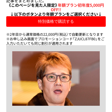
記事をまとめました。
《このページを見た人限定》
年額プラン初年度5,000円
OFF!!
↓以下のボタンより年額プランをご選択ください↓
※2年目から通常価格の22,000円（税込）で自動更新となります
※お申し込み画面でプロモーションコード「ZJUCL87FB0」をご
入力いただいても同じ割引が適用されます