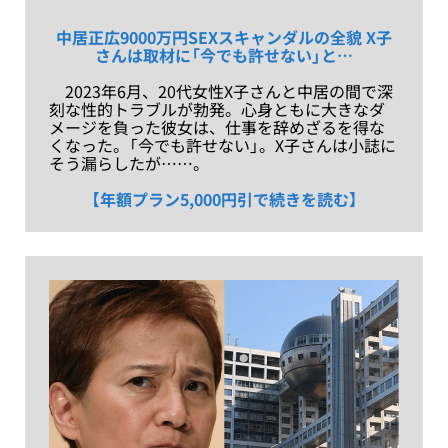
中居正広9000万円SEXスキャンダルの全貌 X子
さんは取材に「今でも許せない」と…
2023年6月、20代女性X子さんと中居の間で深
刻な性的トラブルが勃発。心身ともに大きなダ
メージを負った彼女は、仕事を辞めざるを得な
くなった。「今でも許せない」。X子さんは小誌に
そう漏らしたが……。
【年額プラン5,000円引で続きを読む】