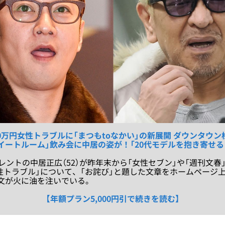
00万円女性トラブルに「まつもtoなかい」の新展開 ダウンタウン
イートルーム」飲み会に中居の姿が！「20代モデルを抱き寄せる
レントの中居正広（52）が昨年末から「女性セブン」や「週刊文春
円女性トラブル」について、「お詫び」と題した文章をホームページ
文が火に油を注いでいる。
【年額プラン5,000円引で続きを読む】