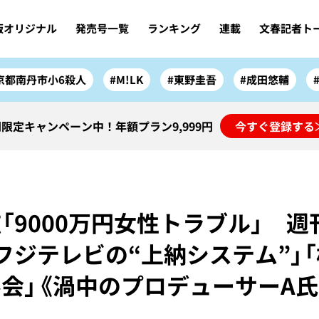
版オリジナル
発売号一覧
ランキング
連載
文春記者ト
京都南丹市小6殺人
#M!LK
#東野圭吾
#成田悠輔
限定キャンペーン中！年額プラン9,999円
今すぐ登録する
「9000万円女性トラブル」 週
フジテレビの“上納システム”」
会」《渦中のプロデューサーA氏