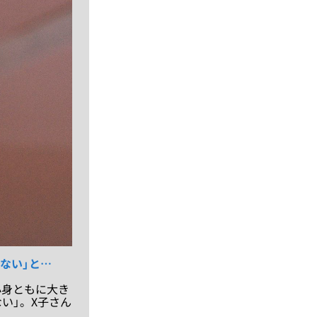
せない」と…
心身ともに大き
い」。X子さん