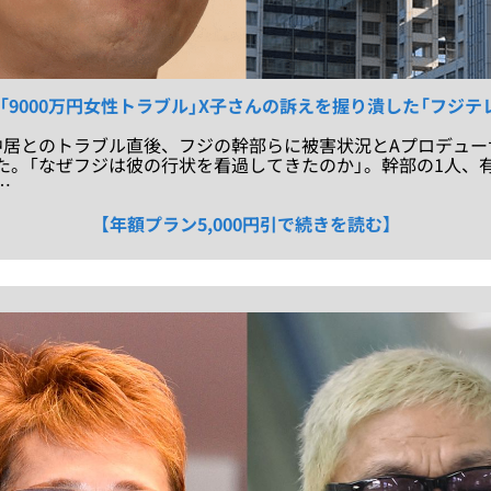
「9000万円女性トラブル」X子さんの訴えを握り潰した「フジテ
居とのトラブル直後、フジの幹部らに被害状況とAプロデュー
た。「なぜフジは彼の行状を看過してきたのか」。幹部の1人、
…
【年額プラン5,000円引で続きを読む】