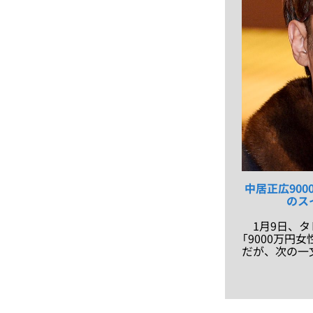
中居正広90
のス
1月9日、タ
「9000万
だが、次の一