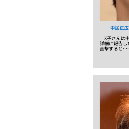
中居正広
X子さんは中
詳細に報告し
直撃すると…