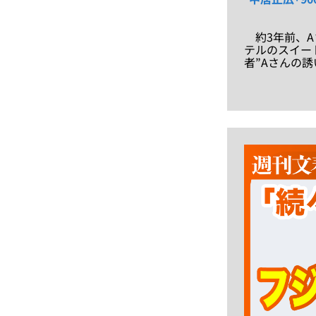
約3年前、A
テルのスイー
者”Aさんの