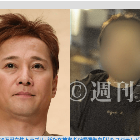
000万円女性トラブル」新たな被害者が爆弾告白「私もフジテレ