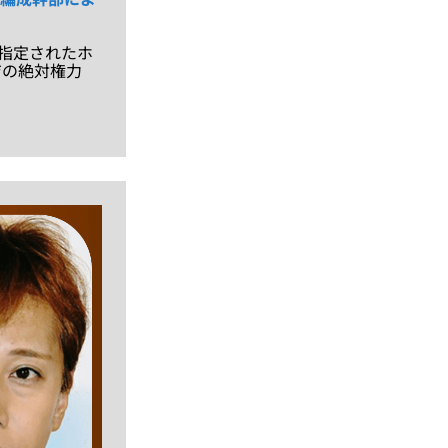
指定されたホ
ジの絶対権力