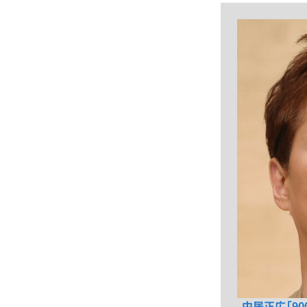
中居正広「9