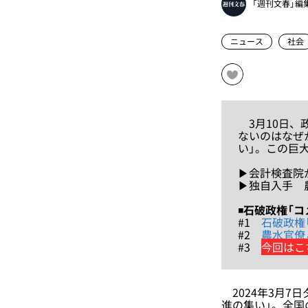
「週刊文春」編
ニュース
社会
3月10日、
ないのはなぜ
い」。この巨
▶︎会計検査院
▶︎独自入手
◾️
石破政権「コ
#1
石破政権「
#2
農水官僚
#3
今回はこ
2024年3月7
進の集い」。全国