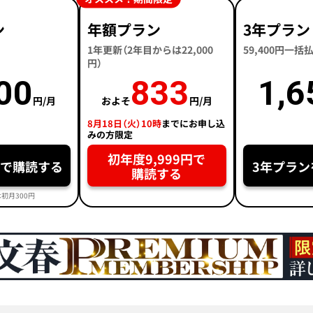
ン
年額プラン
3年プラン
1年更新（2年目からは22,000
59,400円一
円）
00
833
1,6
円/月
およそ
円/月
8月18日（火）10時
までにお申し込
みの方限定
初年度9,999円で
円で購読する
3年プラン
購読する
初月300円