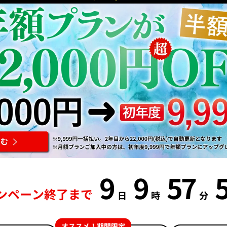
9
9
57
ンペーン終了まで
日
時
分
オススメ！期間限定