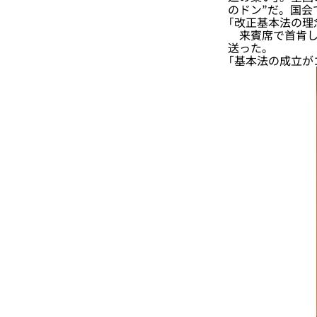
のドン”だ。国
「改正基本法の理
来賓席で首肯して
送った。
「基本法の成立が