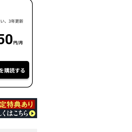
括払い、3年更新
50
円/月
を購読する