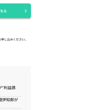
ちら
お申し込みください。
゙“利益誘
伊知郎が