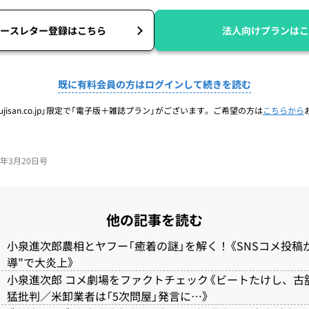
ースレター登録はこちら
法人向けプランはこ
既に有料会員の方はログインして続きを読む
jisan.co.jp」限定で「電子版＋雑誌プラン」がございます。ご希望の方は
こちらから
25年3月20日号
他の記事を読む
小泉進次郎農相とヤフー「癒着の謎」を解く！《SNSコメ投稿か
導”で大炎上》
小泉進次郎 コメ劇場をファクトチェック《ビートたけし、古舘
猛批判／米卸業者は「5次問屋」発言に…》