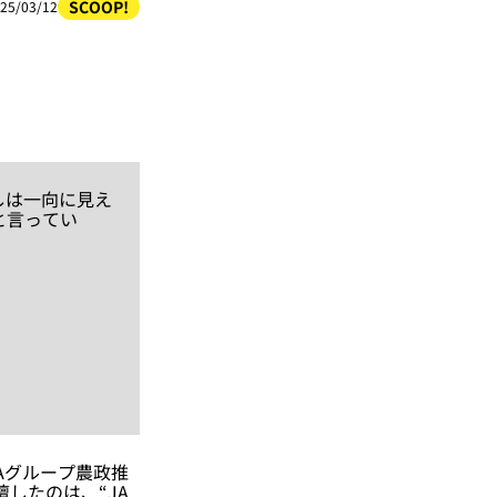
SCOOP!
25/03/12
しは一向に見え
と言ってい
Aグループ農政推
したのは、“JA