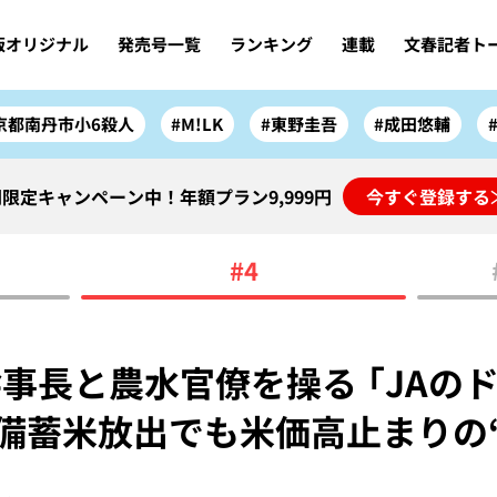
版オリジナル
発売号一覧
ランキング
連載
文春記者ト
京都南丹市小6殺人
#M!LK
#東野圭吾
#成田悠輔
限定キャンペーン中！年額プラン9,999円
今すぐ登録する
#4
事長と農水官僚を操る 「JAの
備蓄米放出でも米価高止まりの“