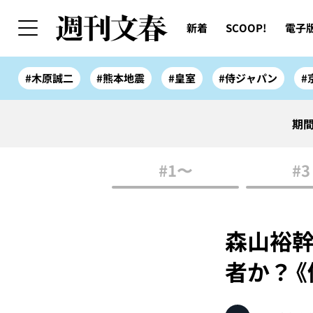
新着
SCOOP!
電子
#木原誠二
#熊本地震
#皇室
#侍ジャパン
#
期間
#1〜
#3
森山裕幹
者か？《