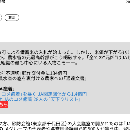
集部
20
政治
政府による備蓄米の入札が始まった。しかし、米価が下がる兆
か。農水省の元最高幹部がこう喝破する。「全ての“元凶”はJA
大組織の最も中心にいる人物こそ――。
が「不適切」転作交付金に134億円
 農水省の噓を裏付ける農家への「通達文書」
メ癒着」
コメ癒着」を暴く JA関連団体から1.4億円
とJAのコメ癒着 28人の「天下りリスト」
ちら
日夕方、砂防会館（東京都千代田区）の大会議室で開かれたのは「J
のJAグループの代表者や与党国会議員ら約500人が集う中、登壇