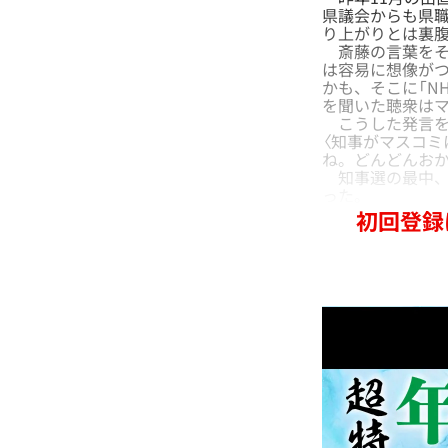
県議会からも県職
り上がりとは裏腹
斎藤の言葉をそ
は容易に想像が
かも、そこに「N
を聞いた聴衆は
こうした発言を
〈知事がマスコ
ね。どんどんおか
知事選の最中、「
った。
初回登録