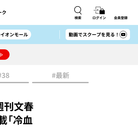
ーク
検索
ログイン
会員登録
#イオンモール
動画でスクープを見る！
≫
#38
#最新
週刊文春
載「冷血