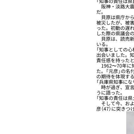
「知事の責任は県
阪神・淡路大震災
だ。
貝原は県庁から約
被災したが、被
った。初動の遅れ
した際の県議会の
貝原は、読売新聞
いる。
「知事としての
出会いました。
責任感を持ったと
1962〜70年
た。「元彦」の名
の期待を体現す
「兵庫県知事にな
時が過ぎ、宣言
うに語った。
「知事の責任は県
そして今、およ
彦（47）に突き