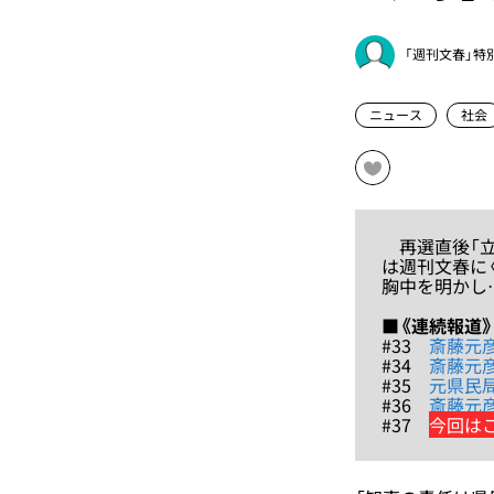
「週刊文春」特
ニュース
社会
再選直後「立
は週刊文春に
胸中を明かし
■《連続報道
#33
斎藤元
#34
斎藤元彦
#35
元県民局
#36
斎藤元
#37
今回は