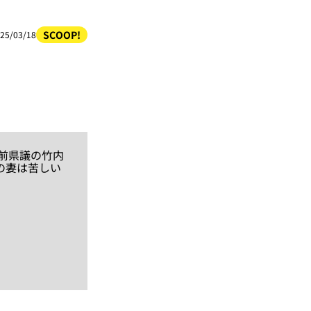
SCOOP!
25/03/18
前県議の竹内
の妻は苦しい