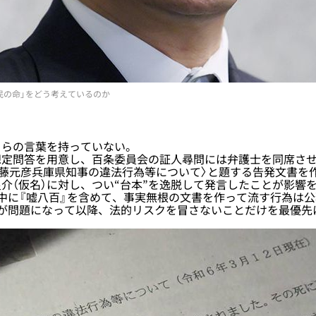
民の命」をどう考えているのか
らの言葉を持っていない。
定問答を用意し、百条委員会の証人尋問には弁護士を同席させ
齋藤元彦兵庫県知事の違法行為等について〉と題する告発文書を
介（仮名）に対し、つい“台本”を逸脱して発言したことが影響
中に『嘘八百』を含めて、事実無根の文書を作って流す行為は
言が問題になって以降、法的リスクを冒さないことだけを最優先