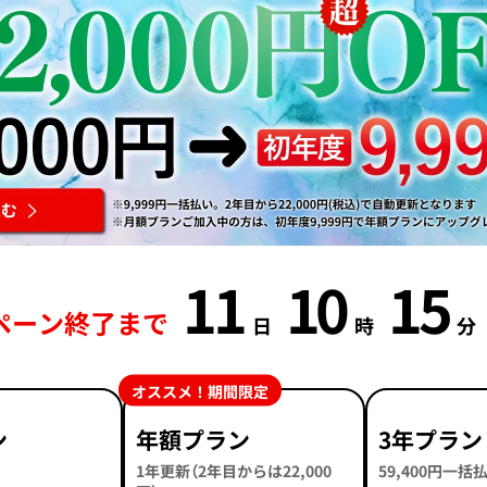
11
10
15
ペーン終了まで
日
時
分
オススメ！期間限定
ン
年額プラン
3年プラン
1年更新（2年目からは22,000
59,400円一