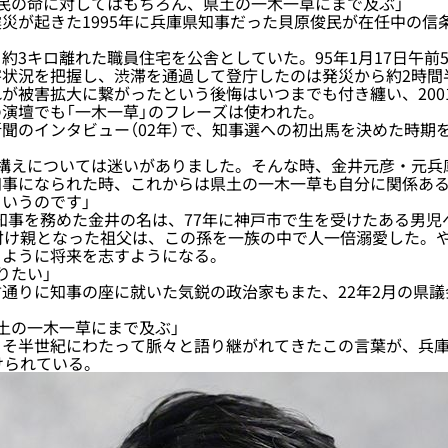
民の命に対してはもちろん、県土の一木一草にまで及ぶ」
が起きた1995年に兵庫県知事だった貝原俊民が在任中の信
3キロ離れた職員住宅を公舎としていた。95年1月17日午前5
害状況を把握し、渋滞を通過して登庁したのは発災から約2時間
が被害拡大に繋がったという後悔はいつまでも付き纏い、200
演壇でも「一木一草」のフレーズは使われた。
のインタビュー（02年）で、知事選への初出馬を決めた時期
心構えについては迷いがありました。そんな時、金井元彦・元兵
知事になられた時、これからは県土の一木一草も自分に関係あ
いうのです」
に知事を務めた金井の名は、77年に神戸市で生を受けたある男
付け親となった祖父は、この孫を一族の中で人一倍溺愛した。
るように将来を志すようになる。
りたい」
通りに知事の座に就いた気鋭の政治家もまた、22年2月の県議
土の一木一草にまで及ぶ」
そ半世紀にわたって脈々と語り継がれてきたこの言葉が、兵庫
つけられている。