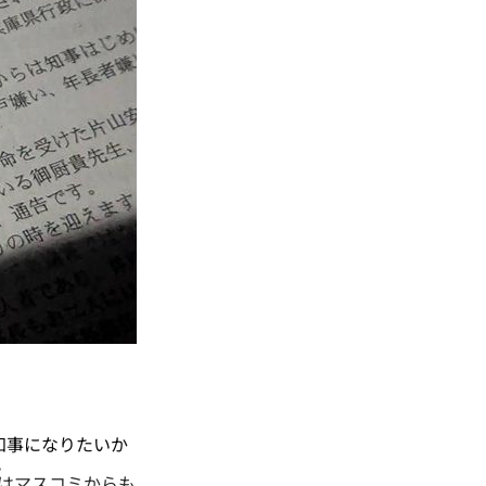
知事になりたいか
。
はマスコミからも