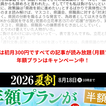
員からも辞めろと言われた」、そして「でも私は負けない」と
に、政策論は「県政を前に進めたい」とするばかりで具体性に
のまま読み解けば、マスコミ、県議会、県職員に対する「対決
つく。県民の分断を煽るような発言で、為政者としては大きな
HKから国民を守る党」党首の立花孝志（57）の“応援”が加わり
マスコミ、県議会、県職員への嫌悪感をむき出しにしていく。
とりわけ憂えていた人物がいた。
ミに負けるわけにはいかないって…。表で言うんですね。立花と
しくなります〉
週刊文春」記者にそうLINEを送ってきたのは、兵庫県議の竹内
は初月300円ですべての記事が読み放題（月額
年額プランはキャンペーン中！