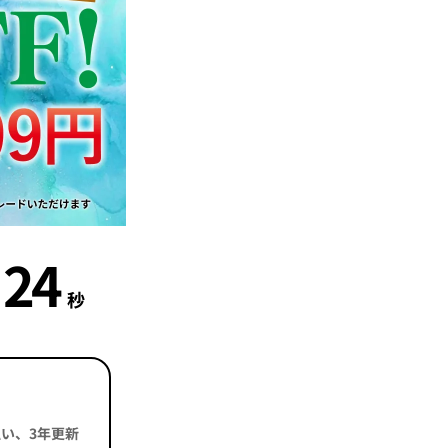
24
秒
括払い、3年更新