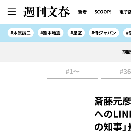
新着
SCOOP!
電子
#木原誠二
#熊本地震
#皇室
#侍ジャパン
#
期間
#1〜
#36
斎藤元彦
へのLI
の知事」