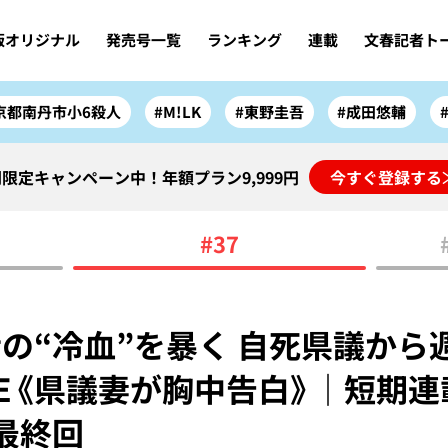
版オリジナル
発売号一覧
ランキング
連載
文春記者ト
京都南丹市小6殺人
#M!LK
#東野圭吾
#成田悠輔
限定キャンペーン中！年額プラン9,999円
今すぐ登録する
#37
の“冷血”を暴く 自死県議から
NE《県議妻が胸中告白》｜短期連
最終回