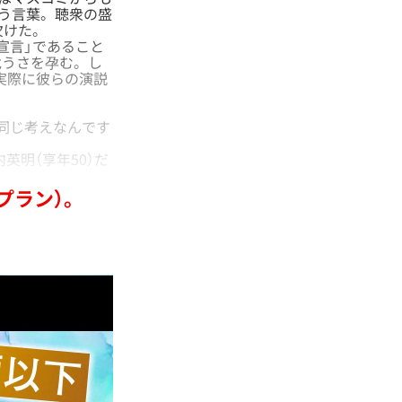
いう言葉。聴衆の盛
欠けた。
宣言」であること
危うさを孕む。し
、実際に彼らの演説
同じ考えなんです
英明（享年50）だ
プラン）。