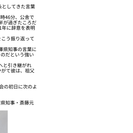
条としてきた言葉
時46分、公舎で
半が過ぎたころだ
1年に辞意を表明
をこう振り返って
庫県知事の言葉に
るのだという強い
児へと引き継がれ
やがて彼は、祖父
会の初日に次のよ
県知事・斎藤元