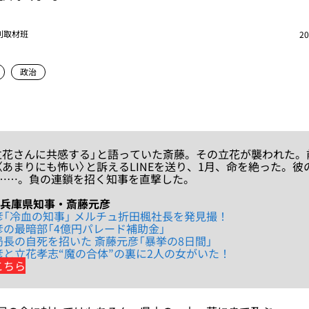
別取材班
20
政治
花さんに共感する」と語っていた斎藤。その立花が襲われた。
〈あまりにも怖い〉と訴えるLINEを送り、1月、命を絶った。彼
……。負の連鎖を招く知事を直撃した。
》兵庫県知事・斎藤元彦
彦「冷血の知事」 メルチュ折田楓社長を発見撮！
の最暗部「4億円パレード補助金」
長の自死を招いた 斎藤元彦「暴挙の8日間」
彦と立花孝志“魔の合体”の裏に2人の女がいた！
こちら