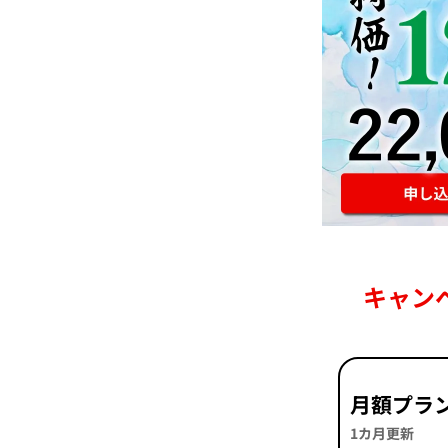
キャン
月額プラ
1カ月更新