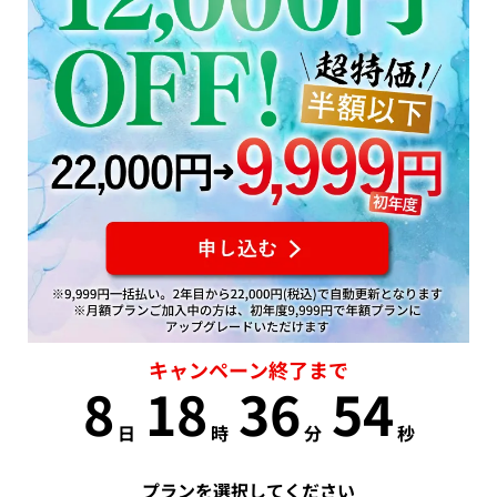
キャンペーン終了まで
8
18
36
53
日
時
分
秒
プランを選択してください