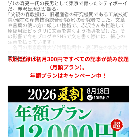
学）の森亮一氏の長男として東京で育ったシティボーイ
だ。赤沢氏周辺が語る。
「父親の森教授は、旧通産省の研究機関である工業技術
院（現在の産業技術総合研究所）の研究者でした。文章
や言葉の使い方に厳しい性格で、赤沢さんも推敲して
原稿用紙ピッタリに文章を書くよう指導を受けた。そ
の影響で今もブログやSNSで文を書く際には、細心の
注意を払っています」
名門の東京教育大学附属駒場中・高（現在の筑波大附
属駒場中・高）に通った。同じく政治家になった意外な
同級生もいる。
初回登録は初月300円ですべての記事が読み放題
（月額プラン）。
年額プランはキャンペーン中！