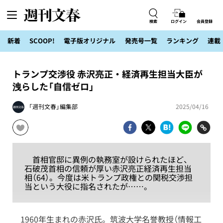
検索
ログイン
会員登録
新着
SCOOP!
電子版オリジナル
発売号一覧
ランキング
連載
トランプ交渉役 赤沢亮正・経済再生担当大臣が
洩らした「自信ゼロ」
「週刊文春」編集部
2025/04/16
首相官邸に異例の執務室が設けられたほど、
石破茂首相の信頼が厚い赤沢亮正経済再生担当
相（64）。今度は米トランプ政権との関税交渉担
当という大役に指名されたが……。
1960年生まれの赤沢氏。筑波大学名誉教授（情報工