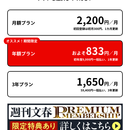
2,200
円／月
月額プラン
初回登録は初月300円、1カ月更新
オススメ！期間限定
833
およそ
円／月
年額プラン
初年度9,999円一括払い、1年更新
1,650
円／月
3年プラン
59,400円一括払い、3年更新