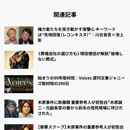
関連記事
権力者たちを突き動かす復讐心 キーワード
は“失地回復（レコンキスタ）”｜川北省吾×池上
彰
《葬儀会社の選び方も》現役僧侶が解説「後悔し
ない葬式」
始まりの99年取材班｜Voices 週刊文春ジャニー
ズ取材班の290日
木原事件に新展開 重要参考人が初告白「木原誠
二・元副長官の妻から前夫の怪死現場に呼びだ
された」
【衝撃スクープ】木原事件の重要参考人が初告白