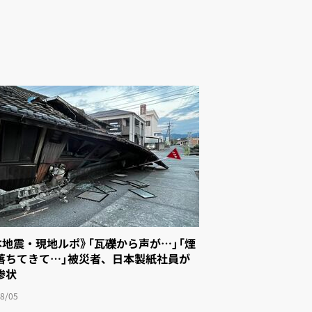
本地震・現地ルポ》「瓦礫から声が…」「煙
落ちてきて…」被災者、日本製紙社員が
惨状
8/05