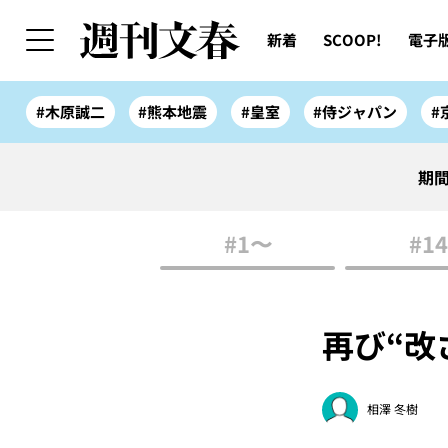
新着
SCOOP!
電子
#木原誠二
#熊本地震
#皇室
#侍ジャパン
#
期間
#1〜
#14
再び“
相澤 冬樹