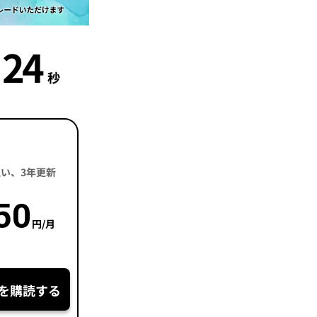
23
秒
括払い、3年更新
50
円/月
を購読する