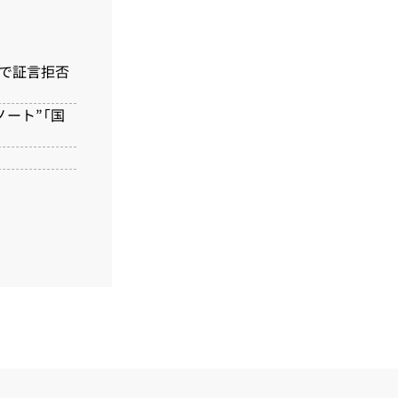
会で証言拒否
ート”「国