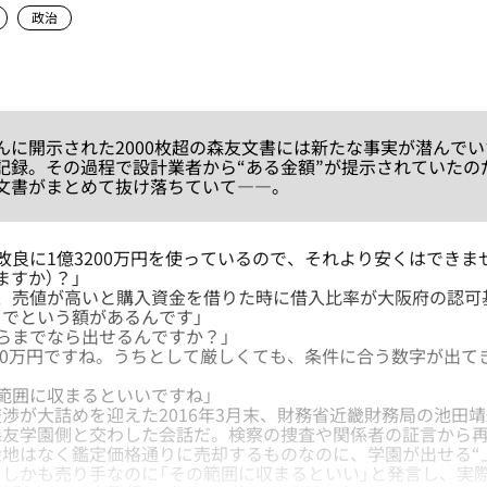
政治
に開示された2000枚超の森友文書には新たな事実が潜んでい
記録。その過程で設計業者から“ある金額”が提示されていたの
文書がまとめて抜け落ちていて――。
改良に1億3200万円を使っているので、それより安くはでき
ますか）？」
は、売値が高いと購入資金を借りた時に借入比率が大阪府の認可
でという額があるんです」
らまでなら出せるんですか？」
000万円ですね。うちとして厳しくても、条件に合う数字が出て
範囲に収まるといいですね」
が大詰めを迎えた2016年3月末、財務省近畿財務局の池田
森友学園側と交わした会話だ。検察の捜査や関係者の証言から
地はなく鑑定価格通りに売却するものなのに、学園が出せる“
しかも売り手なのに「その範囲に収まるといい」と発言し、実