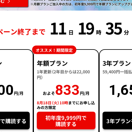
11
19
35
ペーン終了まで
日
時
分
オススメ！期間限定
ン
年額プラン
3年プラン
1年更新（2年目からは22,000
59,400円一
円）
00
833
1,6
円/月
およそ
円/月
8月18日（火）10時
までにお申し込
みの方限定
初年度9,999円で
円で購読する
3年プラン
購読する