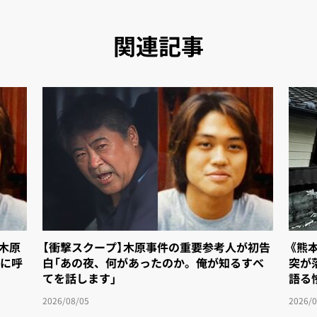
関連記事
「木原
【衝撃スクープ】木原事件の重要参考人が初告
《熊
に呼
白「あの夜、何があったのか。俺が知るすべ
突が
てを話します」
語る
2026/08/05
2026/0