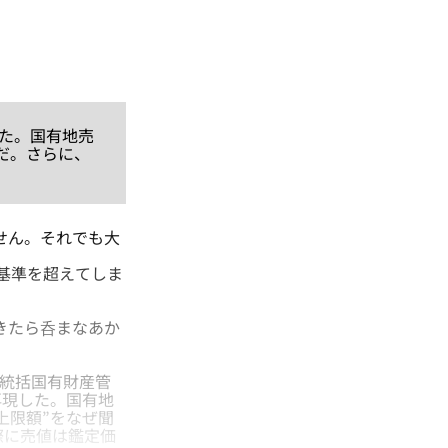
た。国有地売
だ。さらに、
ません。それでも大
基準を超えてしま
きたら呑まなあか
靖統括国有財産管
再現した。国有地
上限額”をなぜ聞
際に売値は鑑定価