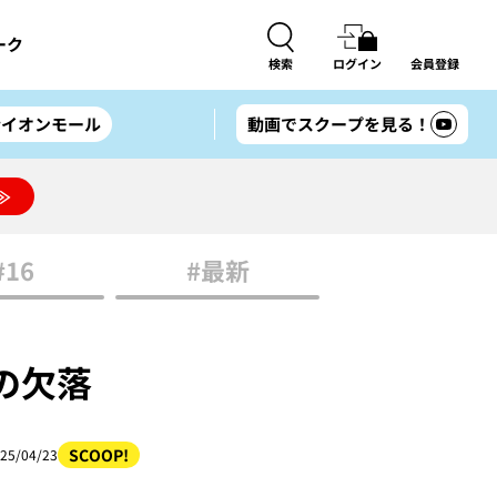
ーク
検索
ログイン
会員登録
#イオンモール
動画でスクープを見る！
≫
#16
#最新
個の欠落
SCOOP!
25/04/23