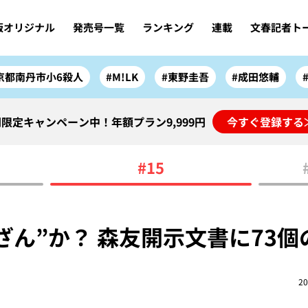
版オリジナル
発売号一覧
ランキング
連載
文春記者ト
京都南丹市小6殺人
#M!LK
#東野圭吾
#成田悠輔
限定キャンペーン中！年額プラン9,999円
今すぐ登録する
#15
改ざん”か？ 森友開示文書に73
20