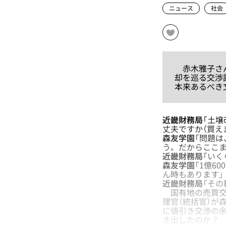
ニュース
社会
赤木雅子さん
却を巡る交渉
本来あるべき
近畿財務局
「土壌
丈夫ですか（買え
森友学園
「問題
う。だからここま
近畿財務局
「いく
森友学園
「1億6
ん時もあります」
近畿財務局
「その
国有地の売買交渉
理官（統括官）が
に値引き交渉の余
き出したのか？ 