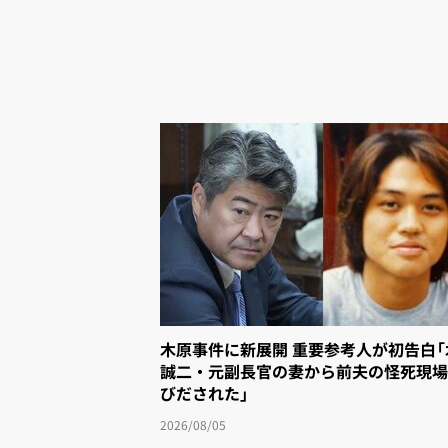
木原事件に新展開 重要参考人が初告白
誠二・元副長官の妻から前夫の怪死現場
びだされた」
2026/08/05