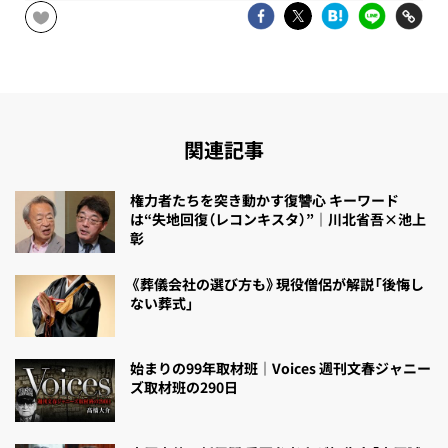
関連記事
権力者たちを突き動かす復讐心 キーワード
は“失地回復（レコンキスタ）”｜川北省吾×池上
彰
《葬儀会社の選び方も》現役僧侶が解説「後悔し
ない葬式」
始まりの99年取材班｜Voices 週刊文春ジャニー
ズ取材班の290日