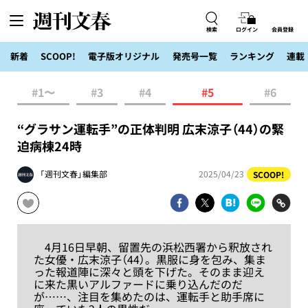
検索
ログイン
会員登録
新着
SCOOP!
電子版オリジナル
発売号一覧
ランキング
連載
#1〜
#3
#4
#5
#6
“グラサン運転手”の正体判明 広末涼子（44）の緊
迫病棟24時
「週刊文春」編集部
2025/04/23
SCOOP!
4月16日早朝、留置先の浜松西署から釈放され
た女優・広末涼子（44）。黒服に身を包み、集ま
った報道陣に深々と頭を下げた。そのまま迎え
に来た黒いアルファードに乗り込んだのだ
が……、注目を集めたのは、運転手と助手席に