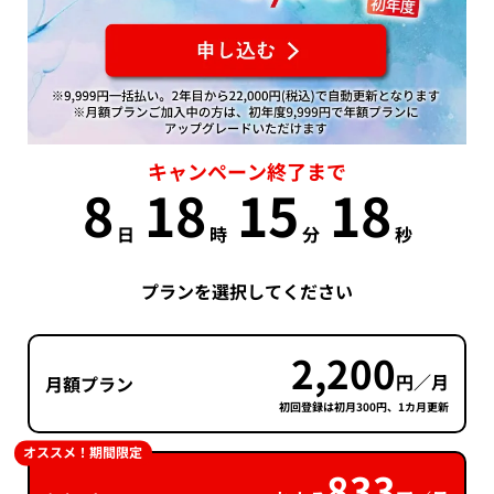
キャンペーン終了まで
8
18
15
17
日
時
分
秒
プランを選択してください
2,200
円／月
月額プラン
初回登録は初月300円、1カ月更新
オススメ！期間限定
833