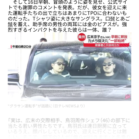
そして16日早朝、冒頭のように姿を見せ、公式サイ
トでも謝罪のコメントを発表。だが、彼女を迎えに来
た運転手たちの出で立ちはあまりにTPOに合わないも
のだった。Tシャツ姿に大きなサングラス。口髭とあご
鬚を蓄え、助手席の男性の両耳には金のピアスが。強
烈すぎるインパクトを与えた彼らは一体、誰？
“グラサン運転手”が話題に（日テレNEWSより）
「実は、広末の交際相手、鳥羽周作シェフ（46）の部下に
当たる若い男性たちです。鳥羽氏は連日厨房に立って
いるうえ、顔バレしているので、迎えに行くことは難
しい。そこで、部下の2人が『俺らが行きます』と名乗り