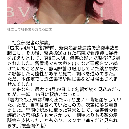
独立して社長業も兼ねる広末
社会部記者の解説。
「広末は4月7日夜7時前、新東名高速道路で追突事故を
起こし、その後、緊急搬送された病院で看護師に暴行
を加えたとして、翌8日未明、傷害の疑いで現行犯逮捕
されました。留置場でも大声を出すなど悪態をつき続
けていたことから、静岡県警は服用していた薬が事故
に影響した可能性があると見て、調べを進めてきた。
ただ、本鑑定でも違法薬物や睡眠薬などは検出されま
せんでした」
本来なら、最大で4月19日まで勾留が続く見込みだっ
たが、一転、16日に釈放となった。
「署内でも広末は『早く出たい』と強い不満を漏らしてい
た。ただ、当初は暴れていたものの、次第に落ち着き
ました。早期の釈放に至った背景として、被害者の看
護師との示談成立も大きかった。相場よりも多額の示
談金を支払ったこともあり、スンナリ進んだと見られ
ます」（捜査関係者）