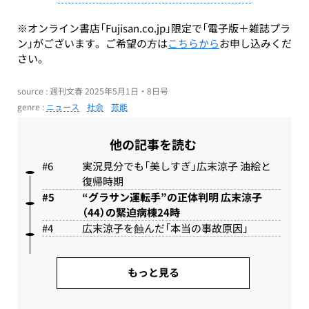
※オンライン書店「Fujisan.co.jp」限定で「電子版＋雑誌プラ
ン」がございます。ご希望の方は
こちらから
お申し込みくだ
さい。
source : 週刊文春 2025年5月1日・8日号
genre :
ニュース
社会
芸能
他の記事を読む
実況見分でも「美しすぎ」広末涼子 油絵と
復帰時期
“グラサン運転手”の正体判明 広末涼子
（44）の緊迫病棟24時
広末涼子を蝕んだ「本当の事故原因」
もっと見る