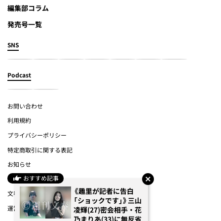
編集部コラム
発売号一覧
SNS
Podcast
お問い合わせ
利用規約
プライバシーポリシー
特定商取引に関する表記
お知らせ
おすすめ記事
よくあるご質問
《趣里が記者に告白
文春オンライン
「ショックです」》三山
運営会社
凌輝(27)密会相手・花
乃まりあ(33)に無反省