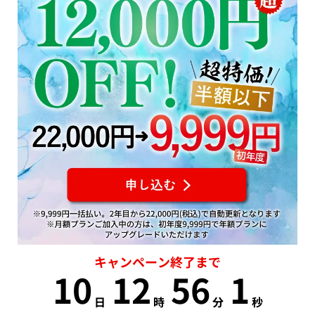
キャンペーン終了まで
10
12
56
0
日
時
分
秒