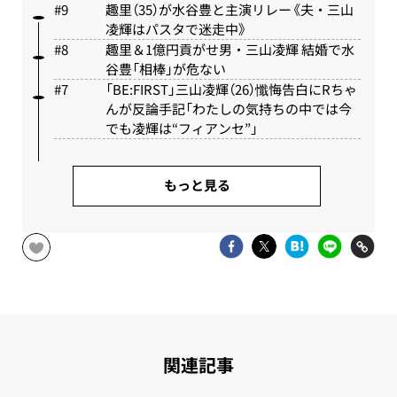
趣里（35）が水谷豊と主演リレー《夫・三山
凌輝はパスタで迷走中》
趣里＆1億円貢がせ男・三山凌輝 結婚で水
谷豊「相棒」が危ない
「BE:FIRST」三山凌輝（26）懺悔告白にRちゃ
んが反論手記「わたしの気持ちの中では今
でも凌輝は“フィアンセ”」
もっと見る
関連記事