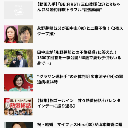
【動画入手】「BE:FIRST」三山凌輝（25）とRちゃ
ん（28）婚約詐欺トラブル“証拠動画”
永野芽郁（25）が田中圭（40）と二股不倫！〈2夜ス
クープ撮〉
田中圭が「永野芽郁との不倫疑惑」に答えた！
1500字回答を一挙公開「40歳で妻も子供もいる
身で…」
“グラサン運転手”の正体判明 広末涼子（44）の緊
迫病棟24時
【特集】祝ゴールイン 甘々熱愛秘話《バレンタ
インデーに振り返る》
祝・結婚 マイファスHiro（30）が山本舞香に贈