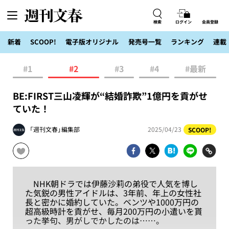
検索
ログイン
会員登録
新着
SCOOP!
電子版オリジナル
発売号一覧
ランキング
連載
#1
#2
#3
#4
#最新
BE:FIRST三山凌輝が“結婚詐欺”1億円を貢がせ
ていた！
「週刊文春」編集部
2025/04/23
SCOOP!
NHK朝ドラでは伊藤沙莉の弟役で人気を博し
た気鋭の男性アイドルは、3年前、年上の女性社
長と密かに婚約していた。ベンツや1000万円の
超高級時計を貢がせ、毎月200万円の小遣いを貰
った挙句、男がしでかしたのは……。