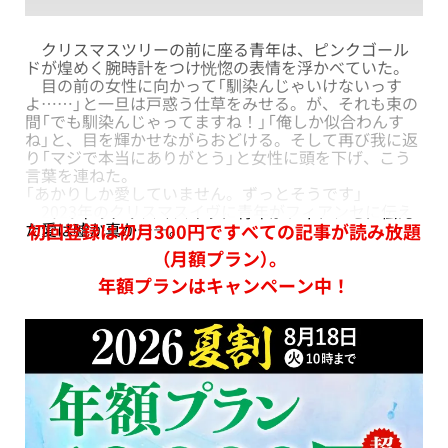
クリスマスツリーの前に座る青年は、ピンクゴール
ドが煌めく腕時計をつけ恍惚の表情を浮かべていた。
目の前の女性に向かって「馴染んじゃいけないっす
よ……」と一旦は戸惑う仕草をみせる。が、それも束の
間「でも馴染んじゃってますね！」「俺しか似合わんす
ね」と、目を輝かせながらおどける。そして再び我に返
り「マジで本当にありがとう」と女性に頭を下げ、こう
言葉を連ねた。
「あかりしか愛していません。ずっとそうです」
2023年のクリスマスイヴに青年がフィアンセに伝え
た愛は嘘か真か――。
初回登録は初月300円ですべての記事が読み放題
（月額プラン）。
年額プランはキャンペーン中！