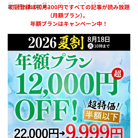
級ランチなど、贅沢を尽くした挙句、男を作って家を
出て行ったのです。
初回登録は初月300円ですべての記事が読み放題
（月額プラン）。
年額プランはキャンペーン中！