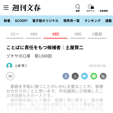
検索
ログイン
会員登録
新着
SCOOP!
電子版オリジナル
発売号一覧
ランキング
連載
#1〜
#84
#85
#86
#最新
ことばに責任をもつ候補者｜土屋賢二
ツチヤの口車 第1388回
土屋 賢二
2025/04/26
家庭を平和に保つことがいかに大変なことか、皆様
お分かりのことと思います。市会議員に立候補したこ
の木田君もその一人です。
彼が身を粉にして働き、夜遅く家に帰ると、彼の妻
は家が狭い、ほしい宝石が買えないなどと愚痴をこぼ
し、そのたびに彼は謝りました。奥さんは友人との高