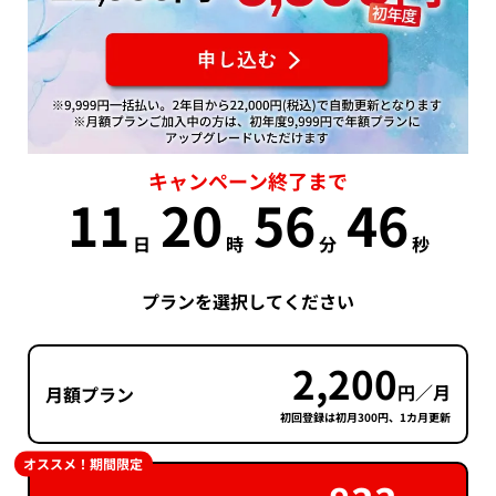
キャンペーン終了まで
11
20
56
45
日
時
分
秒
プランを選択してください
2,200
円／月
月額プラン
初回登録は初月300円、1カ月更新
オススメ！期間限定