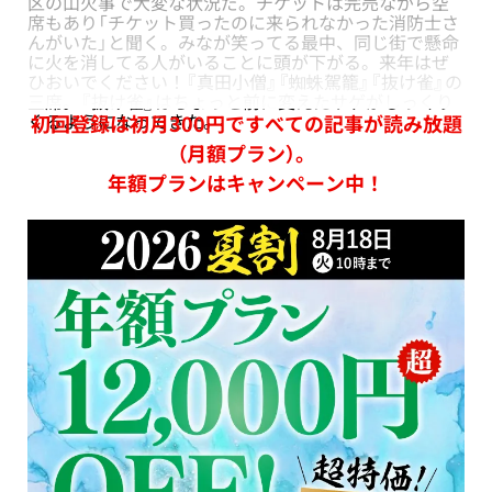
区の山火事で大変な状況だ。チケットは完売ながら空
席もあり「チケット買ったのに来られなかった消防士さ
んがいた」と聞く。みなが笑ってる最中、同じ街で懸命
に火を消してる人がいることに頭が下がる。来年はぜ
ひおいでください！『真田小僧』『蜘蛛駕籠』『抜け雀』の
三席。『抜け雀』はちょっと前に変えたサゲがしっくり
くるようになってきた。
初回登録は初月300円ですべての記事が読み放題
（月額プラン）。
年額プランはキャンペーン中！