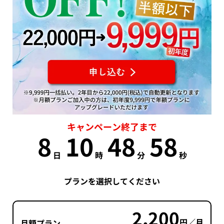
キャンペーン終了まで
8
10
48
57
日
時
分
秒
プランを選択してください
2,200
円／月
月額プラン