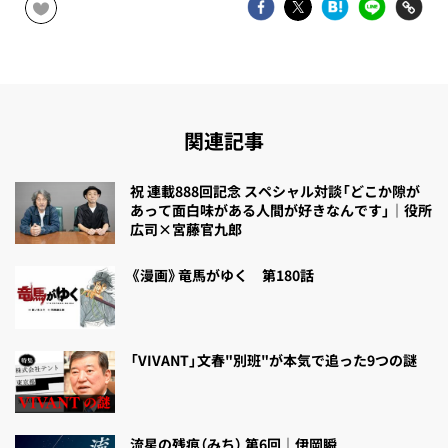
関連記事
祝 連載888回記念 スペシャル対談「どこか隙が
あって面白味がある人間が好きなんです」｜役所
広司×宮藤官九郎
《漫画》竜馬がゆく 第180話
「VIVANT」文春"別班"が本気で追った9つの謎
流星の残痕（みち） 第6回｜伊岡瞬