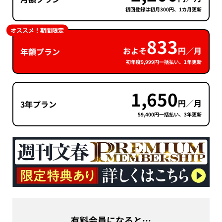
初回登録は初月300円、1カ月更新
オススメ！期間限定
833
およそ
円／月
年額プラン
初年度9,999円一括払い、1年更新
1,650
円／月
3年プラン
59,400円一括払い、3年更新
有料会員になると…