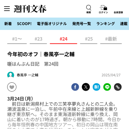
検索
ログイン
会員登録
新着
SCOOP!
電子版オリジナル
発売号一覧
ランキング
連載
#1〜
#23
#24
#25
#最新
今年初のオフ｜春風亭一之輔
噺はんぶん日記 第24回
春風亭 一之輔
2025/04/27
3月24日（月）
前日は新潟県村上での三笑亭夢丸さんとの二人会。
瀬波温泉に一泊し、午前中在来線と上越新幹線を乗り
継ぎ東京駅へ。そのまま東海道新幹線に乗り換え、岡
山に着いたのが17時過ぎ。朝から移動に7時間。今日か
ら毎年恒例春の中国地方ツアー、初日の岡山は現在南