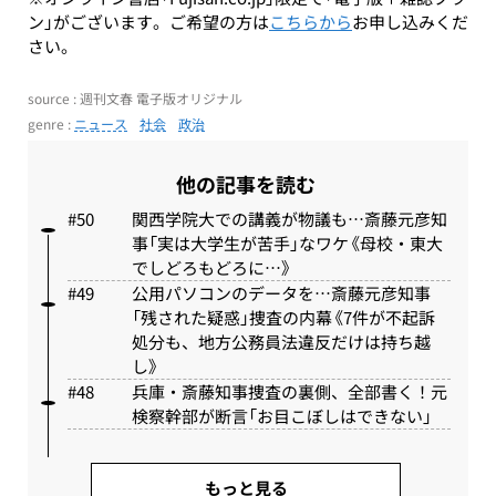
ン」がございます。ご希望の方は
こちらから
お申し込みくだ
さい。
source : 週刊文春 電子版オリジナル
genre :
ニュース
社会
政治
他の記事を読む
関西学院大での講義が物議も…斎藤元彦知
事「実は大学生が苦手」なワケ《母校・東大
でしどろもどろに…》
公用パソコンのデータを…斎藤元彦知事
「残された疑惑」捜査の内幕《7件が不起訴
処分も、地方公務員法違反だけは持ち越
し》
兵庫・斎藤知事捜査の裏側、全部書く！元
検察幹部が断言「お目こぼしはできない」
もっと見る