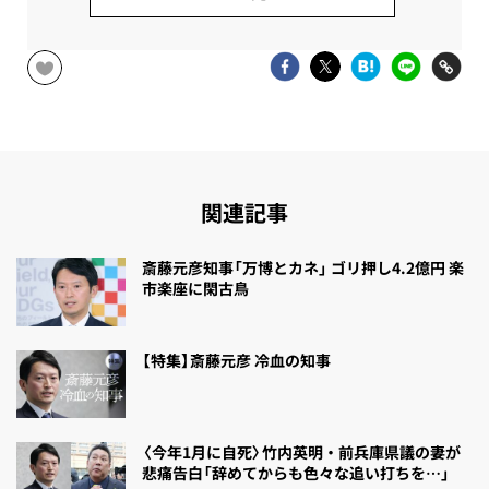
関連記事
斎藤元彦知事「万博とカネ」 ゴリ押し4.2億円 楽
市楽座に閑古鳥
【特集】斎藤元彦 冷血の知事
〈今年1月に自死〉竹内英明・前兵庫県議の妻が
悲痛告白「辞めてからも色々な追い打ちを…」