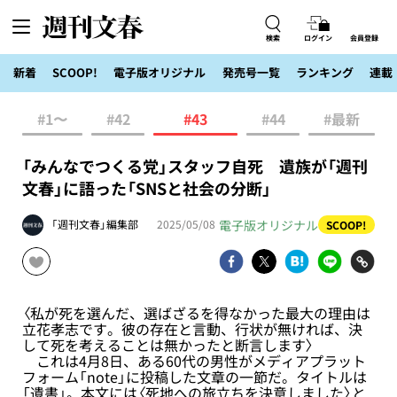
検索
ログイン
会員登録
新着
SCOOP!
電子版オリジナル
発売号一覧
ランキング
連載
#1〜
#42
#43
#44
#最新
「みんなでつくる党」スタッフ自死 遺族が「週刊
文春」に語った「SNSと社会の分断」
電子版オリジナル
「週刊文春」編集部
2025/05/08
SCOOP!
〈私が死を選んだ、選ばざるを得なかった最大の理由は
立花孝志です。彼の存在と言動、行状が無ければ、決
して死を考えることは無かったと断言します〉
これは4月8日、ある60代の男性がメディアプラット
フォーム「note」に投稿した文章の一節だ。タイトルは
「遺書」。本文には〈死地への旅立ちを決意しました〉と