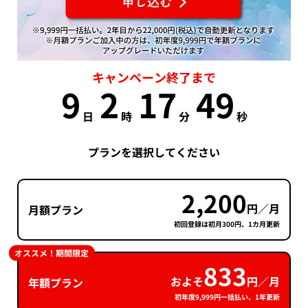
キャンペーン終了まで
9
2
17
48
日
時
分
秒
プランを選択してください
2,200
円／月
月額プラン
初回登録は初月300円、1カ月更新
オススメ！期間限定
833
およそ
円／月
年額プラン
初年度9,999円一括払い、1年更新