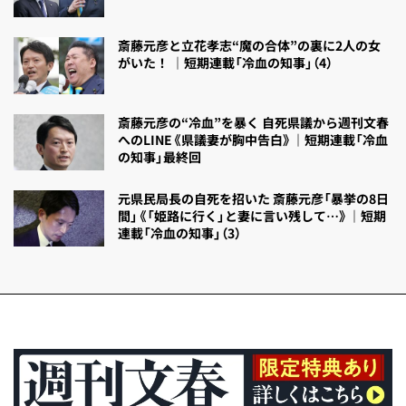
斎藤元彦と立花孝志“魔の合体”の裏に2人の女
がいた！ ｜短期連載「冷血の知事」（4）
斎藤元彦の“冷血”を暴く 自死県議から週刊文春
へのLINE《県議妻が胸中告白》｜短期連載「冷血
の知事」最終回
元県民局長の自死を招いた 斎藤元彦「暴挙の8日
間」《「姫路に行く」と妻に言い残して…》｜短期
連載「冷血の知事」（3）