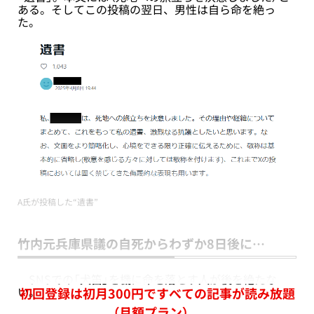
ある。そしてこの投稿の翌日、男性は自ら命を絶っ
た。
A氏が投稿した“遺書”
竹内元兵庫県議の自死からわずか8日後に…
SNSでの「犬笛」を機に命を落とす人が後を絶たな
い。
初回登録は初月300円ですべての記事が読み放題
（月額プラン）。