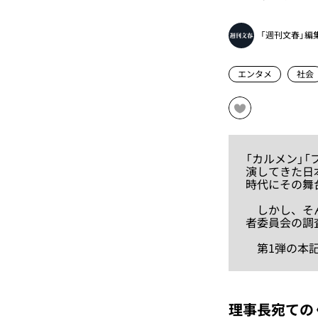
「週刊文春」編
エンタメ
社会
「カルメン」「
演してきた日
時代にその舞
しかし、そん
者委員会の調
第1弾の本記
理事長宛ての