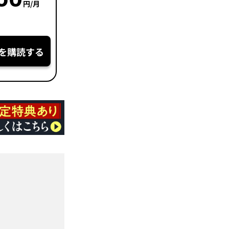
円/月
を購読する