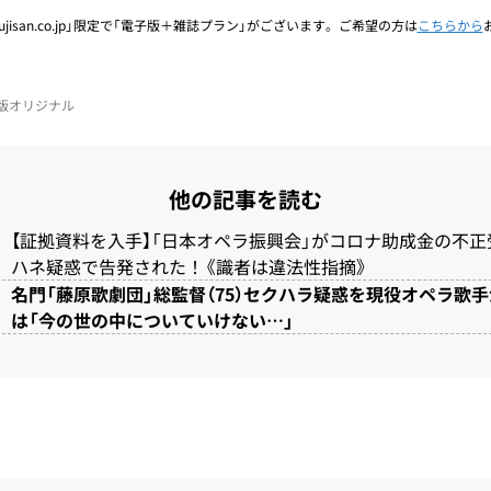
jisan.co.jp」限定で「電子版＋雑誌プラン」がございます。ご希望の方は
こちらから
電子版オリジナル
他の記事を読む
【証拠資料を入手】「日本オペラ振興会」がコロナ助成金の不
ハネ疑惑で告発された！《識者は違法性指摘》
名門「藤原歌劇団」総監督（75）セクハラ疑惑を現役オペラ歌手
は「今の世の中についていけない…」