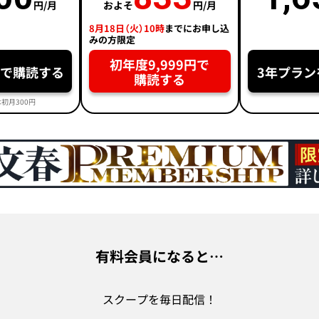
円/月
およそ
円/月
8月18日（火）10時
までにお申し込
みの方限定
初年度9,999円で
円で購読する
3年プラン
購読する
初月300円
有料会員になると…
スクープを毎日配信！