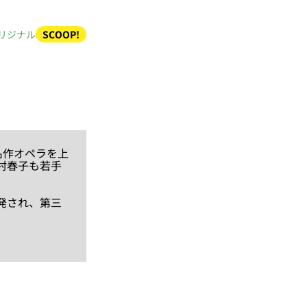
リジナル
SCOOP!
名作オペラを上
村春子も若手
。
発され、第三