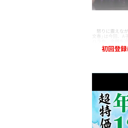
怒りに震えなが
文春」は今回、A
ハラや、金銭を巡
初回登録