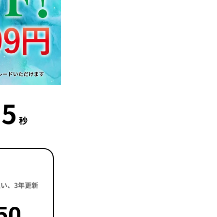
4
秒
括払い、3年更新
50