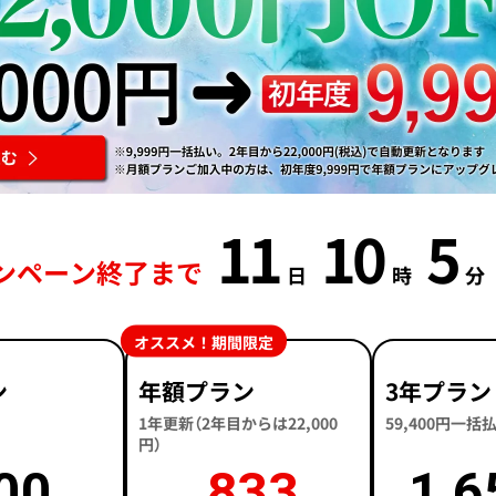
11
10
5
ンペーン終了まで
日
時
分
オススメ！期間限定
ン
年額プラン
3年プラン
1年更新（2年目からは22,000
59,400円一
円）
00
833
1,6