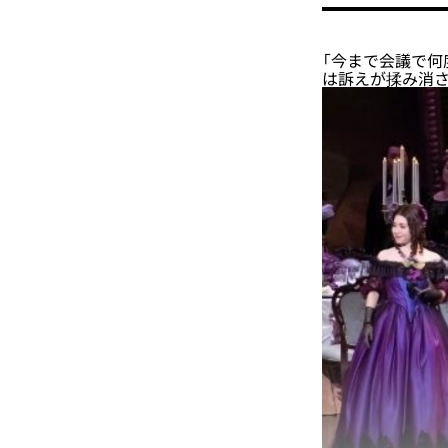
「今まで会議で
は訴えが揉み消さ