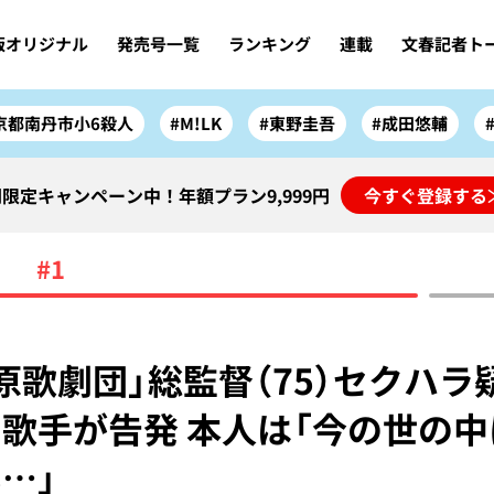
版オリジナル
発売号一覧
ランキング
連載
文春記者ト
京都南丹市小6殺人
#M!LK
#東野圭吾
#成田悠輔
限定キャンペーン中！年額プラン9,999円
今すぐ登録する
#1
原歌劇団」総監督（75）セクハラ
歌手が告発 本人は「今の世の
…」