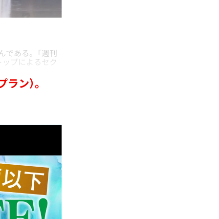
んである。「週刊
トップによるセク
プラン）。