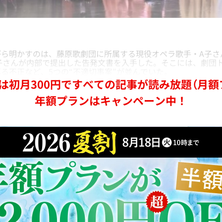
ら明かすのは、藤原歌劇団に所属する現役オペラ歌手・A子さ
子さんが内部で提出した告発文書を入手した。そこには、劇団
る不正など、5つの“不適切事案”が並んでいた。
は初月300円ですべての記事が読み放題（月額
年額プランはキャンペーン中！