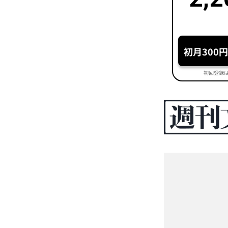
初月300
初回登録は