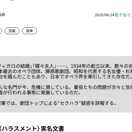
電子版オ
集部
2025/06/14
芸能
音楽
フィガロの結婚」「蝶々夫人」……。1934年の創立以来、数々の
本最古のオペラ団体、藤原歌劇団。昭和を代表する名女優・杉
台を踏んだこともあり、日本でオペラ界を牽引してきた存在だ
な名門が今、危機に瀕している。重役たちの問題が次々と告
査が行われる事態に発展しているのだ。
事では、劇団トップによる“セクハラ”疑惑を詳報する。
〈ハラスメント〉実名文書