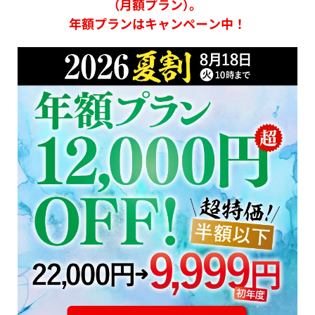
（月額プラン）。
年額プランはキャンペーン中！