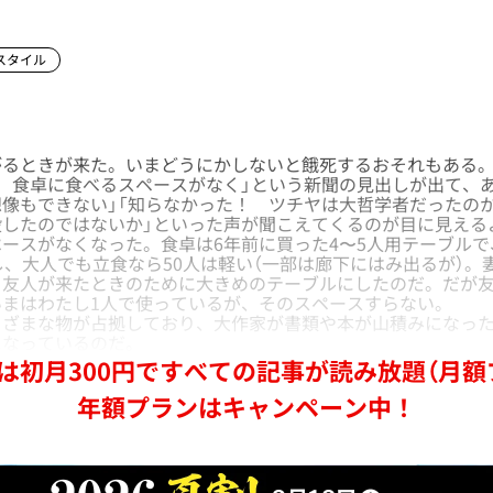
スタイル
るときが来た。いまどうにかしないと餓死するおそれもある
 食卓に食べるスペースがなく」という新聞の見出しが出て、
像もできない」「知らなかった！ ツチヤは大哲学者だったのか
殺したのではないか」といった声が聞こえてくるのが目に見える
ースがなくなった。食卓は6年前に買った4〜5人用テーブルで
し、大人でも立食なら50人は軽い（一部は廊下にはみ出るが）。
、友人が来たときのために大きめのテーブルにしたのだ。だが
いまはわたし1人で使っているが、そのスペースすらない。
ざまな物が占拠しており、大作家が書類や本が山積みになった
になっているのだ。
は初月300円ですべての記事が読み放題（月額
年額プランはキャンペーン中！