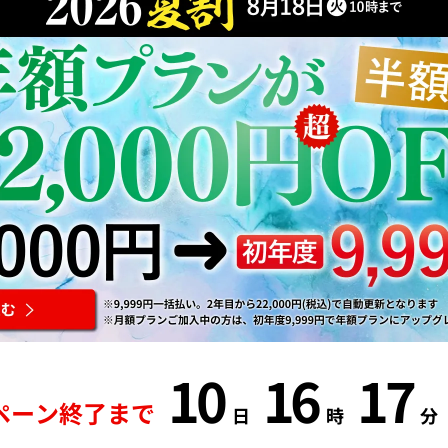
10
16
17
ペーン終了まで
日
時
分