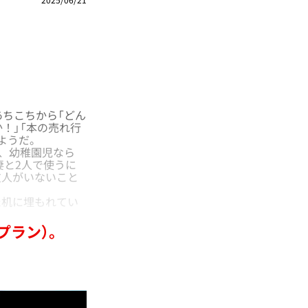
。
あちこちから「どん
！」「本の売れ行
ようだ。
、幼稚園児なら
妻と2人で使うに
友人がいないこと
机に埋もれてい
プラン）。