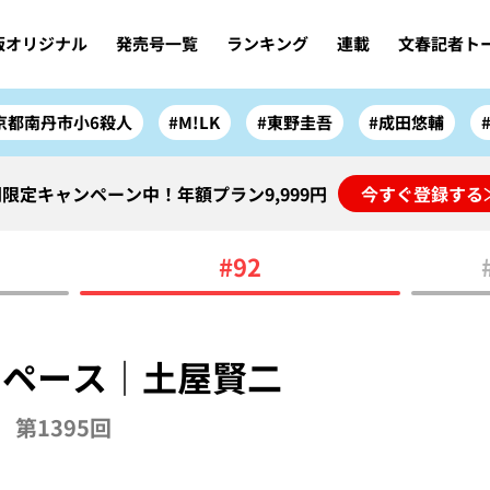
版オリジナル
発売号一覧
ランキング
連載
文春記者ト
京都南丹市小6殺人
#M!LK
#東野圭吾
#成田悠輔
限定キャンペーン中！年額プラン9,999円
今すぐ登録する
#92
スペース｜土屋賢二
第1395回