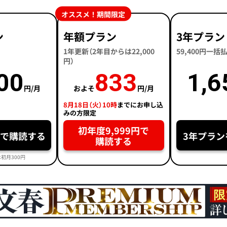
オススメ！期間限定
ン
年額プラン
3年プラン
1年更新（2年目からは22,000
59,400円一
円）
00
833
1,6
円/月
およそ
円/月
8月18日（火）10時
までにお申し込
みの方限定
初年度9,999円で
円で購読する
3年プラン
購読する
初月300円