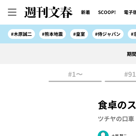
新着
SCOOP!
電子
#木原誠二
#熊本地震
#皇室
#侍ジャパン
#
期間
#1〜
#91
食卓の
ツチヤの口車 
土屋 賢二