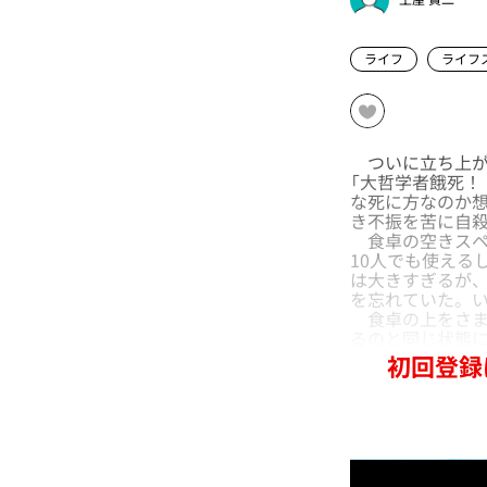
ライフ
ライフ
ついに立ち上が
「大哲学者餓死！
な死に方なのか想
き不振を苦に自
食卓の空きスペ
10人でも使える
は大きすぎるが
を忘れていた。
食卓の上をさま
るのと同じ状態
初回登録