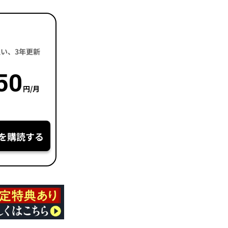
括払い、3年更新
50
円/月
を購読する