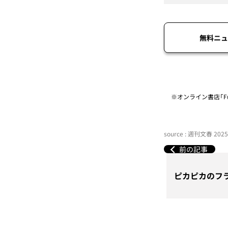
無料ニュ
※オンライン書店「Fu
source : 週刊文春 20
前の記事
ピカピカのフ