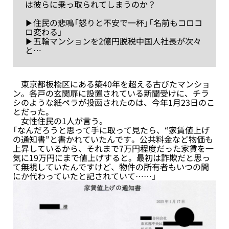
は彼らに乗っ取られてしまうのか？
▶︎住民の悲鳴「怒りと不安で一杯」「名前もコロコ
ロ変わる」
▶︎五輪マンションを2億円脱税中国人社長が次々
と…
東京都板橋区にある築40年を超える古びたマンショ
ン。各戸の玄関扉に設置されている新聞受けに、チラ
シのような紙ペラが投函されたのは、今年1月23日のこ
とだった。
女性住民の1人が言う。
「なんだろうと思って手に取って見たら、“家賃値上げ
の通知書”と書かれていたんです。公共料金など物価も
上昇しているから、それまで7万円程度だった家賃を一
気に19万円にまで値上げすると。最初は詐欺だと思っ
て無視していたんですけど、物件の所有者もいつの間
にか代わっていたと記されていて……」