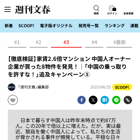
検索
ログイン
会員登録
新着
SCOOP!
電子版オリジナル
発売号一覧
ランキング
連載
#1
#2
#3
#4
#最新
【徹底検証】家賃2.6倍マンション 中国人オーナー
企業が買った8物件を発見！｜「中国の乗っ取り
を許すな！」追及キャンペーン③
「週刊文春」編集部
2025/06/25
SCOOP!
日本で暮らす中国人は昨年末時点で約87万
人。この20年で倍以上に増えた。だが、実は最
近、狼藉を働く中国人によって、私たちの生活
が脅かされる事件が頻発している。平穏な日々