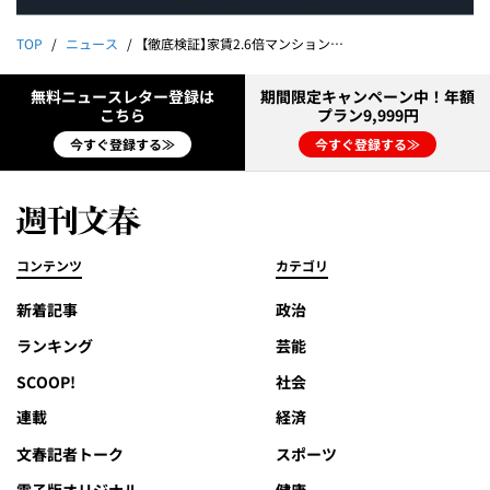
TOP
ニュース
【徹底検証】家賃2.6倍マンション 中国人オーナー企業が買った8物件を発見！｜「中国の乗っ取りを許すな！」追及キャンペーン③
無料ニュースレター登録は
期間限定キャンペーン中！年額
こちら
プラン9,999円
今すぐ登録する≫
今すぐ登録する≫
コンテンツ
カテゴリ
新着記事
政治
ランキング
芸能
SCOOP!
社会
連載
経済
文春記者トーク
スポーツ
電子版オリジナル
健康