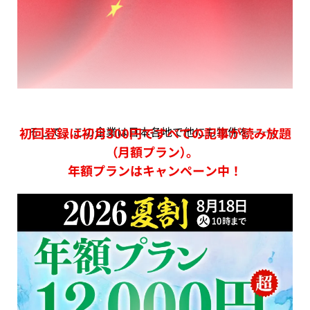
そして、この企業は日本各地で他にも物件を――。
初回登録は初月300円ですべての記事が読み放題
（月額プラン）。
年額プランはキャンペーン中！