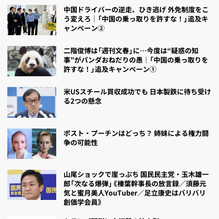
中国ドライバーの逆走、ひき逃げ 外免制度をこ
う変えろ｜「中国の乗っ取りを許すな！」追及キ
ャンペーン②
二階俊博は「週刊文春」に…今度は“疑惑の知
事”がパンダおねだりの愚｜「中国の乗っ取りを
許すな！」追及キャンペーン①
米USスチール買収成功でも 日本製鉄に待ち受け
る2つの懸念
ポスト・プーチンはどっち？ 姉妹による権力闘
争の可能性
山尾ショックで崖っぷち 国民民主党・玉木雄一
郎「次なる爆弾」《榛葉幹事長の放言録／須藤元
気と蜜月美人YouTuber／足立康史はバリバリ
創価学会員》