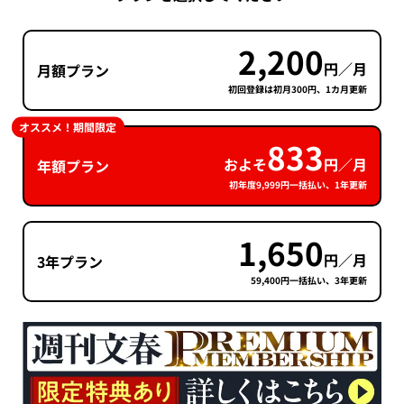
2,200
円／月
月額プラン
初回登録は初月300円、1カ月更新
オススメ！期間限定
833
およそ
円／月
年額プラン
初年度9,999円一括払い、1年更新
1,650
円／月
3年プラン
59,400円一括払い、3年更新