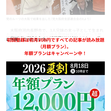
党のルーツの大阪で結果を出した（党大阪府支部連合会のXより）
大阪府河内長野市で、3人兄妹の末っ子として生まれ
た宮出氏。活発な子で、府立富田林高校ではダンス部
に所属していたという。
初回登録は初月300円ですべての記事が読み放題
（月額プラン）。
年額プランはキャンペーン中！