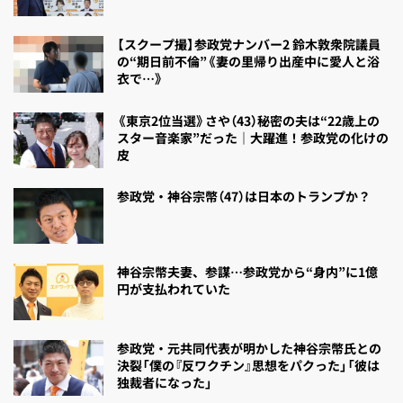
【スクープ撮】参政党ナンバー2 鈴木敦衆院議員
の“期日前不倫”《妻の里帰り出産中に愛人と浴
衣で…》
《東京2位当選》さや（43）秘密の夫は“22歳上の
スター音楽家”だった｜大躍進！参政党の化けの
皮
参政党・神谷宗幣（47）は日本のトランプか？
神谷宗幣夫妻、参謀…参政党から“身内”に1億
円が支払われていた
参政党・元共同代表が明かした神谷宗幣氏との
決裂「僕の『反ワクチン』思想をパクった」「彼は
独裁者になった」