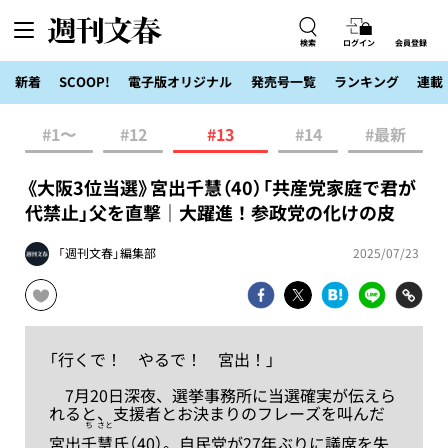
検索
ログイン
会員登録
新着
SCOOP!
電子版オリジナル
発売号一覧
ランキング
連載
#1〜
#12
#13
#14
#最新
《大阪3位当選》宮出千慧（40）「共産党家庭で君が
代禁止」父を直撃｜大躍進！参政党の化けの皮
「週刊文春」編集部
2025/07/23
「行くで！ やるで！ 宮出！」
7月20日深夜、選挙事務所に当選確実が伝えら
れると、支援者とお決まりのフレーズを叫んだ
ち
さと
宮出
千
慧
氏（40）。自民党が27年ぶりに議席を失