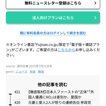
無料ニュースレター登録はこちら
法人向けプランはこちら
既に有料会員の方はログインして続きを読む
※オンライン書店「Fujisan.co.jp」限定で「電子版＋雑誌プラ
ン」がございます。ご希望の方は
こちらから
お申し込みくだ
さい。
source : 週刊文春 2025年7月31日号
genre :
ニュース
社会
政治
他の記事を読む
【徹底取材】日本人ファーストの“正体”「外
国人優遇にNO」は差別か、愛国か
元妻と愛人2人が怒りの連続告白 参政党