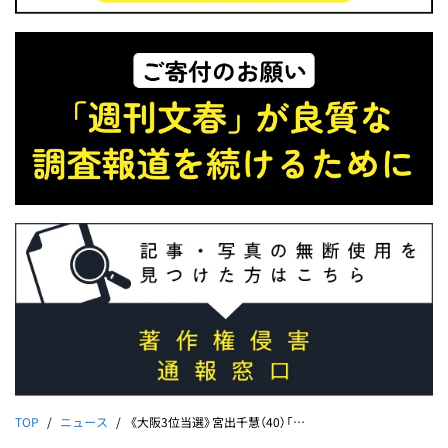
TOP
ニュース
《大阪3位当選》宮出千慧（40）「共産党家庭で君が代禁止」父を直撃｜大躍進！参政党の化けの皮