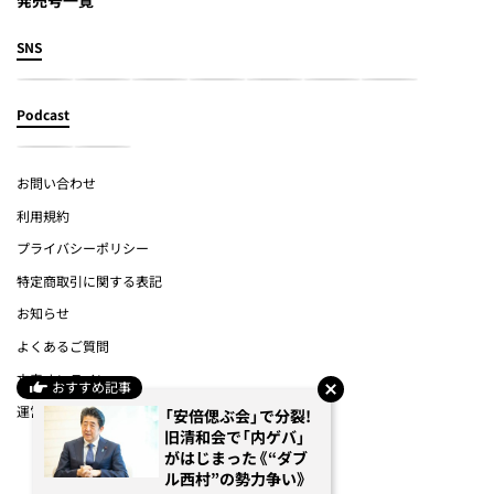
SNS
Podcast
お問い合わせ
利用規約
プライバシーポリシー
特定商取引に関する表記
お知らせ
よくあるご質問
文春オンライン
おすすめ記事
運営会社
「安倍偲ぶ会」で分裂!
旧清和会で「内ゲバ」
がはじまった《“ダブ
(c) Bungeishunju Ltd.
ル西村”の勢力争い》