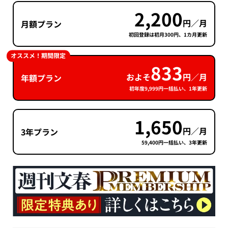
2,200
円／月
月額プラン
初回登録は初月300円、1カ月更新
オススメ！期間限定
833
およそ
円／月
年額プラン
初年度9,999円一括払い、1年更新
1,650
円／月
3年プラン
59,400円一括払い、3年更新