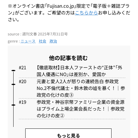
※オンライン書店「Fujisan.co.jp」限定で「電子版＋雑誌プラ
ン」がございます。ご希望の方は
こちらから
お申し込みくだ
さい。
source : 週刊文春 2025年7月31日号
genre :
ニュース
社会
政治
他の記事を読む
【徹底取材】日本人ファーストの“正体”「外
国人優遇にNO」は差別か、愛国か
元妻と愛人2人が怒りの連続告白 参政党
No.2不倫代議士・鈴木敦の噓を暴く！｜参
政党の化けの皮③
参政党・神谷宗幣ファミリー企業の資金源
はプライム上場企業会長だった！｜参政党
の化けの皮②
もっと見る