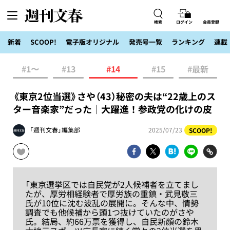
検索
ログイン
会員登録
新着
SCOOP!
電子版オリジナル
発売号一覧
ランキング
連載
#1〜
#13
#14
#15
#最新
《東京2位当選》さや（43）秘密の夫は“22歳上のス
ター音楽家”だった｜大躍進！参政党の化けの皮
「週刊文春」編集部
2025/07/23
SCOOP!
「東京選挙区では自民党が2人候補者を立てまし
たが、厚労相経験者で厚労族の重鎮・武見敬三
氏が10位に沈む波乱の展開に。そんな中、情勢
調査でも他候補から頭1つ抜けていたのがさや
氏。結局、約66万票を獲得し、自民新顔の鈴木