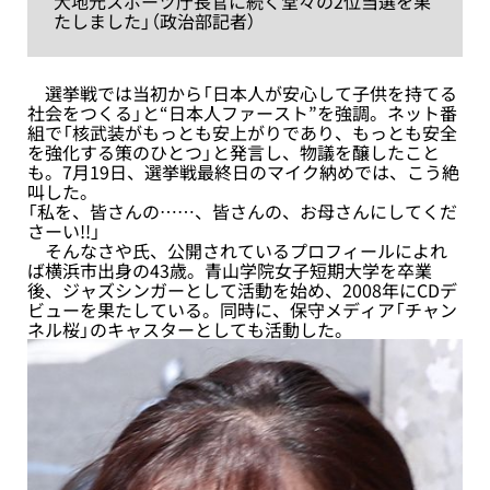
大地元スポーツ庁長官に続く堂々の2位当選を果
たしました」（政治部記者）
選挙戦では当初から「日本人が安心して子供を持てる
社会をつくる」と“日本人ファースト”を強調。ネット番
組で「核武装がもっとも安上がりであり、もっとも安全
を強化する策のひとつ」と発言し、物議を醸したこと
も。7月19日、選挙戦最終日のマイク納めでは、こう絶
叫した。
「私を、皆さんの……、皆さんの、お母さんにしてくだ
さーい!!」
そんなさや氏、公開されているプロフィールによれ
ば横浜市出身の43歳。青山学院女子短期大学を卒業
後、ジャズシンガーとして活動を始め、2008年にCDデ
ビューを果たしている。同時に、保守メディア「チャン
ネル桜」のキャスターとしても活動した。