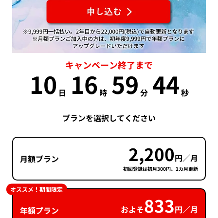
キャンペーン終了まで
10
16
59
43
日
時
分
秒
プランを選択してください
2,200
円／月
月額プラン
初回登録は初月300円、1カ月更新
オススメ！期間限定
833
およそ
円／月
年額プラン