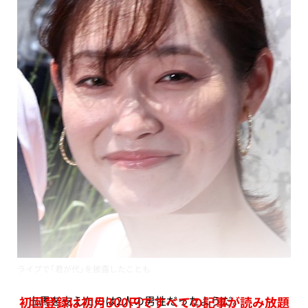
ライブで「君が代」を披露したことも
出馬を支えたのは2人の男性だったようだ。
初回登録は初月300円ですべての記事が読み放題