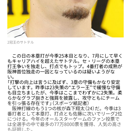
2冠王のサトテル
この日の本塁打が今季25本目となり、7月にして早く
もキャリアハイを超えたサトテル。セ・リーグの本塁
打王争いを独走し、打点でもトップ。4番打者の成熟が
阪神首位独走の一因となっているのは疑いようがな
い。
「打撃の向上は言うに及ばず、3塁の守備もかなり安定
しています。昨季は23失策の“エラー王”で緩慢な守備
も目立ちましたが、今季はここまでわずかに2失策。柔
らかなグラブ捌きと強肩を披露し、攻守ともにチーム
を引っ張る存在です」（スポーツ紙記者）
阪神打線のもう1つの核が森下翔太（24）だ。今季は3
番打者として本塁打、打点とも佐藤に次いでリーグ2位
につける。今年のオールスターゲームのファン投票で
は全選手の中で最多の77万8000票を獲得、人気の高さ
も証明した。