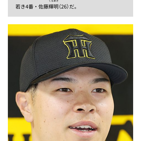
てる
あき
若き4番・佐藤
輝
明
（26）だ。