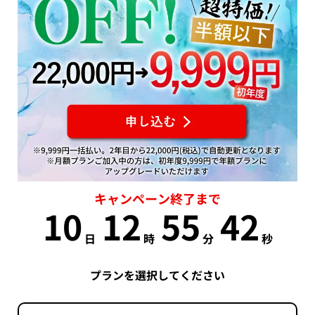
キャンペーン終了まで
10
12
55
42
日
時
分
秒
プランを選択してください