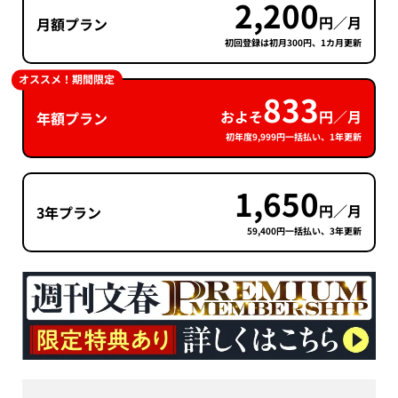
2,200
円／月
月額プラン
初回登録は初月300円、1カ月更新
オススメ！期間限定
833
およそ
円／月
年額プラン
初年度9,999円一括払い、1年更新
1,650
円／月
3年プラン
59,400円一括払い、3年更新