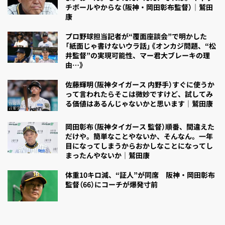
チボールやからな（阪神・岡田彰布監督）｜鷲田
康
プロ野球担当記者が“覆面座談会”で明かした
「紙面じゃ書けないウラ話」《オンカジ問題、“松
井監督”の実現可能性、マー君大ブレーキの理
由…》
佐藤輝明（阪神タイガース 内野手）すぐに使うか
って言われたらそこは微妙ですけど、試してみ
る価値はあるんじゃないかと思います｜鷲田康
岡田彰布（阪神タイガース 監督）順番、間違えた
だけや。簡単なことやないか、そんなん。一年
目になってしまうからおかしなことになってし
まったんやないか｜鷲田康
体重10キロ減、“証人”が同席 阪神・岡田彰布
監督（66）にコーチが爆発寸前