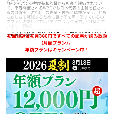
「侍ジャパンの井端弘和監督からも高く評価されてい
て、来春開催されるWBCでも日本代表の主軸を任され
るのは確実。2学年上の先輩・佐藤とは仲が良く、とも
に眩しさを軽減するために目の下を黒く塗っているの
でファンのあいだでは『アイブラック兄弟』と呼ばれて
います」（同前）
そんな球界を代表する大砲2人の強さと人気は夜の街
でも独走状態だった。
初回登録は初月300円ですべての記事が読み放題
（月額プラン）。
年額プランはキャンペーン中！