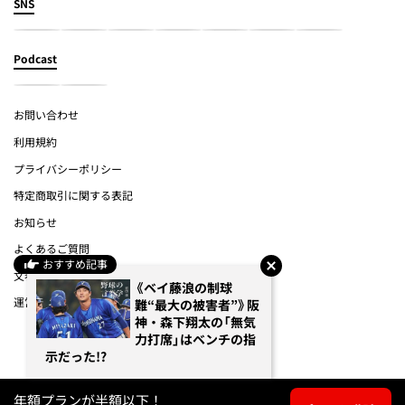
SNS
Podcast
お問い合わせ
利用規約
プライバシーポリシー
特定商取引に関する表記
お知らせ
よくあるご質問
おすすめ記事
文春オンライン
《ベイ藤浪の制球
運営会社
難“最大の被害者”》阪
神・森下翔太の「無気
力打席」はベンチの指
(c) Bungeishunju Ltd.
示だった!?
年額プランが半額以下！