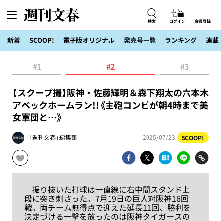
検索
ログイン
会員登録
新着
SCOOP!
電子版オリジナル
発売号一覧
ランキング
連載
#1
#2
#3
【スクープ撮】阪神・佐藤輝明＆森下翔太の六本木
アベックホームラン!!《主砲コンビが朝4時まで美
女軍団と…》
「週刊文春」編集部
2025/07/23
SCOOP!
振り抜いた打球は一直線に右中間スタンド上
段に突き刺さった。7月19日の巨人対阪神16回
戦。両チーム無得点で迎えた延長11回、勝利を
決定づける一撃を放ったのは阪神タイガースの