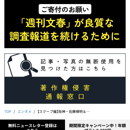
TOP
エンタメ
【スクープ撮】阪神・佐藤輝明＆森下翔太の六本木アベックホームラン!!《主砲コンビが朝4時まで美女軍団と…》
無料ニュースレター登録は
期間限定キャンペーン中！年額