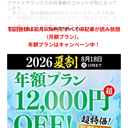
アウト×デラックスの共演者のコメントが気になって
しまう。
思うに、あの番組はMCのマツコ・デラックスを始
め、世間的には異端とされそうな人が堂々と主役にな
れて連帯もできる番組だったな。実はテレビの良さっ
てこういうところにもあるかもしれない。
初回登録は初月300円ですべての記事が読み放題
（月額プラン）。
年額プランはキャンペーン中！