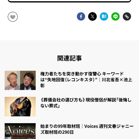
関連記事
権力者たちを突き動かす復讐心 キーワード
は“失地回復（レコンキスタ）”｜川北省吾×池上
彰
《葬儀会社の選び方も》現役僧侶が解説「後悔し
ない葬式」
始まりの99年取材班｜Voices 週刊文春ジャニー
ズ取材班の290日