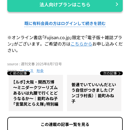
法人向けプランはこちら
既に有料会員の方はログインして続きを読む
※オンライン書店「Fujisan.co.jp」限定で「電子版＋雑誌プラ
ン」がございます。ご希望の方は
こちらから
お申し込みくだ
さい。
source : 週刊文春 2025年8月7日号
genre :
ニュース
社会
前の記事
次の記事
【ルポ】大阪・関西万博
普通でいていいんだとい
〜ミニダークツーリズム
う自信がつきました（ア
あるいは丸腰で行くとど
ンゴラ村長）｜能町みね
うなるか〜｜能町みね子
子
「言葉尻とらえ隊」特別編
この連載の記事一覧を見る