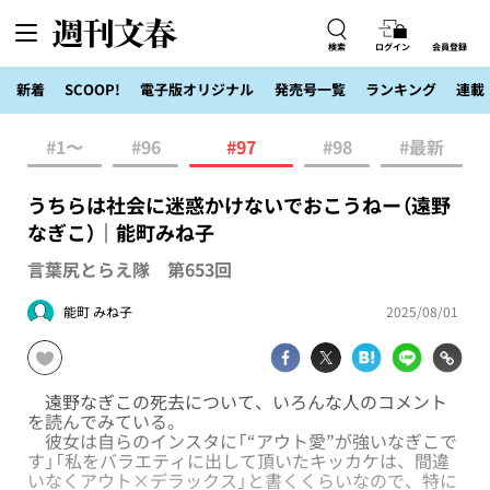
検索
ログイン
会員登録
新着
SCOOP!
電子版オリジナル
発売号一覧
ランキング
連載
#1〜
#96
#97
#98
#最新
うちらは社会に迷惑かけないでおこうねー（遠野
なぎこ）｜能町みね子
言葉尻とらえ隊 第653回
能町 みね子
2025/08/01
遠野なぎこの死去について、いろんな人のコメント
を読んでみている。
彼女は自らのインスタに「“アウト愛”が強いなぎこで
す」「私をバラエティに出して頂いたキッカケは、間違
いなくアウト×デラックス」と書くくらいなので、特に