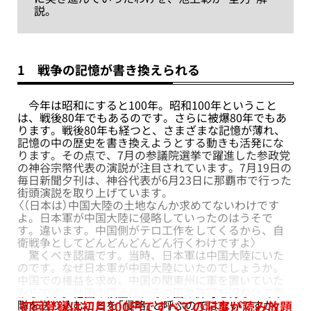
説。
1 戦争の記憶が書き換えられる
今年は昭和にすると100年。昭和100年ということ
は、戦後80年でもあるのです。さらに被爆80年でもあ
ります。戦後80年も経つと、さまざまな記憶が薄れ、
記憶の中の歴史を書き換えようとする動きも活発にな
ります。その点で、7月の参議院選挙で躍進した参政党
の神谷宗幣代表の演説が注目されています。7月19日の
毎日新聞夕刊は、神谷代表が6月23日に那覇市で行った
街頭演説を取り上げています。
〈（日本は）中国大陸の土地なんか求めてないわけです
よ。日本軍が中国大陸に侵略していったのはうそで
す。違います。中国側がテロ工作をしてくるから、自
衛戦争としてどんどんどんどん行くわけですよ〉
驚くべき認識です。当時、日本軍は中国大陸にいた
のです。なぜ日本軍が中国大陸にいたのでしょうか。
中国での権益を求め、中国の関東州に軍を置いていた
からです。他国の領土に、その国の許可を得ないで軍
隊を送り込むことを「侵略」と呼ぶのではないですか。
初回登録は初月300円ですべての記事が読み放題