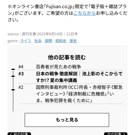
※オンライン書店「Fujisan.co.jp」限定で「電子版＋雑誌プラ
ン」がございます。ご希望の方は
こちらから
お申し込みくだ
さい。
source : 週刊文春 2025年8月14日・21日号
genre :
ライフ
社会
国際
昭和史
歴史
他の記事を読む
百寿者が見たあの戦争
日本の戦争 徹底解説｜池上彰のそこからで
すか!? 夏の集中講義
国際刑事裁判所（ICC）所長・赤根智子《緊急
インタビュー》「経済制裁に危機感」「い
ま、戦争犯罪を裁くために」
もっと見る
前の記事
次の記事