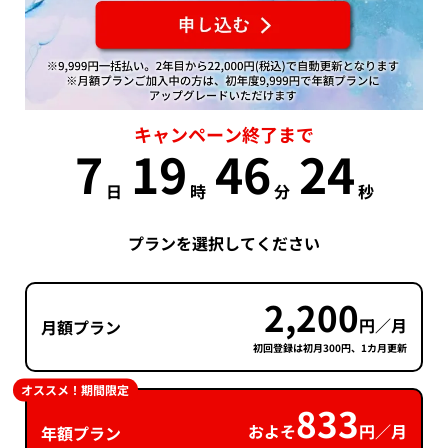
キャンペーン終了まで
7
19
46
24
日
時
分
秒
プランを選択してください
2,200
円／月
月額プラン
初回登録は初月300円、1カ月更新
オススメ！期間限定
833
およそ
円／月
年額プラン