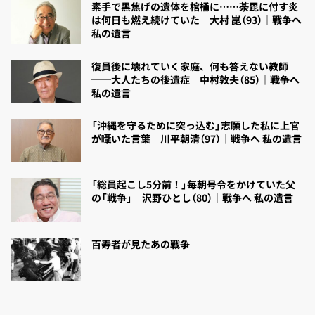
素手で黒焦げの遺体を棺桶に……荼毘に付す炎
は何日も燃え続けていた 大村 崑（93）｜戦争へ
私の遺言
復員後に壊れていく家庭、何も答えない教師
──大人たちの後遺症 中村敦夫（85）｜戦争へ
私の遺言
「沖縄を守るために突っ込む」志願した私に上官
が囁いた言葉 川平朝清（97）｜戦争へ 私の遺言
「総員起こし5分前！」毎朝号令をかけていた父
の「戦争」 沢野ひとし（80）｜戦争へ 私の遺言
百寿者が見たあの戦争