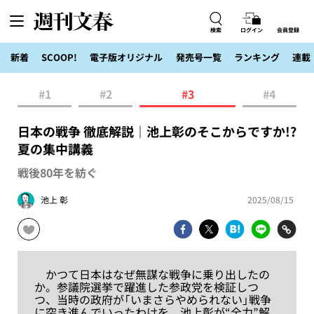
検索
ログイン
会員登録
新着
SCOOP!
電子版オリジナル
発売号一覧
ランキング
連載
#1
#2
#3
#4
日本の戦争 徹底解説｜池上彰のそこからですか!?
夏の集中講義
戦後80年を紡ぐ
池上 彰
2025/08/15
かつて日本はなぜ無謀な戦争に乗り出したの
か。参議院選挙で躍進した参政党を検証しつ
つ、当時の政府が「いまさらやめられない」戦争
に突き進んでいったわけを、池上彰が“全力”解